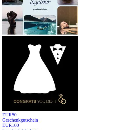
EUR
50
Geschenkgutschein
EUR
100