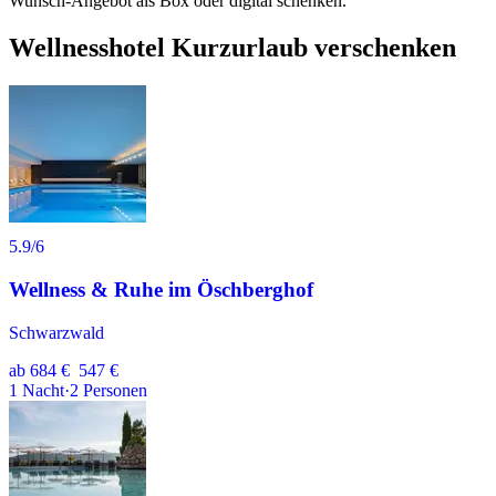
Wunsch-Angebot als Box oder digital schenken.
Wellnesshotel Kurzurlaub verschenken
5.9
/6
Wellness & Ruhe im Öschberghof
Schwarzwald
ab
684 €
547 €
1
Nacht
·
2
Personen