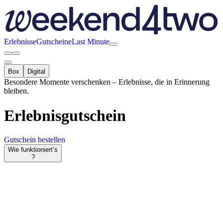
Erlebnisse
Gutscheine
Last Minute
Box
Digital
Besondere Momente verschenken – Erlebnisse, die in Erinnerung
bleiben.
Erlebnisgutschein
Gutschein bestellen
Wie funktioniert’s
?