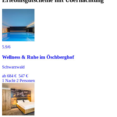
Erlebnisgutscheine mit Übernachtung
5.9
/6
Wellness & Ruhe im Öschberghof
Schwarzwald
ab
684 €
547 €
1
Nacht
·
2
Personen