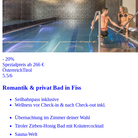
-
20
%
Spezialpreis ab 266 €
Österreich
Tirol
5.5
/6
Romantik & privat Bad in Fiss
Seilbahnpass inklusive
Wellness vor Check-in & nach Check-out inkl.
Übernachtung im Zimmer deiner Wahl
Tiroler Zirben-Honig Bad mit Kräutercocktail
Sauna-Welt