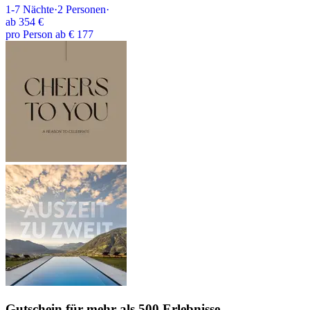
1-7
Nächte
·
2
Personen
·
ab
354 €
pro Person ab € 177
Gutschein
für mehr als 500 Erlebnisse