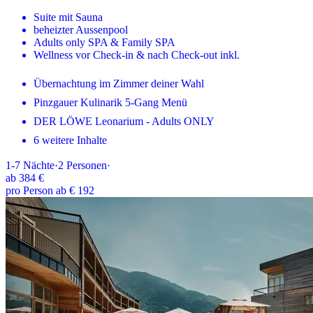
Suite mit Sauna
beheizter Aussenpool
Adults only SPA & Family SPA
Wellness vor Check-in & nach Check-out inkl.
Übernachtung im Zimmer deiner Wahl
Pinzgauer Kulinarik 5-Gang Menü
DER LÖWE Leonarium - Adults ONLY
6 weitere Inhalte
1-7
Nächte
·
2
Personen
·
ab
384 €
pro Person ab € 192