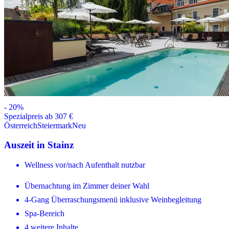
-
20
%
Spezialpreis ab 307 €
Österreich
Steiermark
Neu
Auszeit in Stainz
Wellness vor/nach Aufenthalt nutzbar
Übernachtung im Zimmer deiner Wahl
4-Gang Überraschungsmenü inklusive Weinbegleitung
Spa-Bereich
4 weitere Inhalte