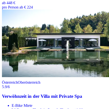
ab
448 €
pro Person ab € 224
Österreich
Oberösterreich
5.9
/6
Verwöhnzeit in der Villa mit Private Spa
E-Bike Miete