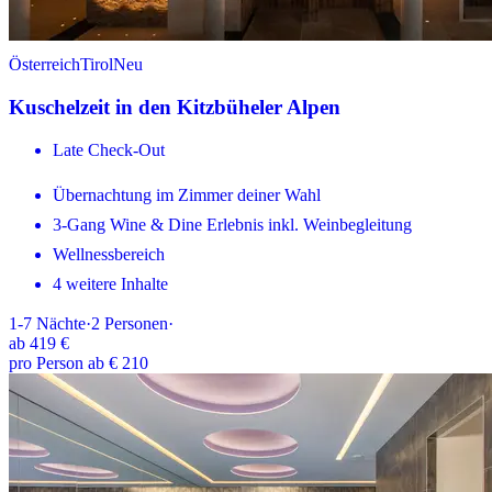
Österreich
Tirol
Neu
Kuschelzeit in den Kitzbüheler Alpen
Late Check-Out
Übernachtung im Zimmer deiner Wahl
3-Gang Wine & Dine Erlebnis inkl. Weinbegleitung
Wellnessbereich
4 weitere Inhalte
1-7
Nächte
·
2
Personen
·
ab
419 €
pro Person ab € 210