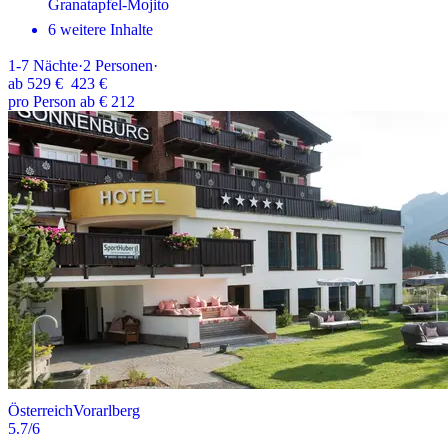
Granatapfel-Mojito
6 weitere Inhalte
1-7
Nächte
·
2
Personen
·
ab
529 €
423 €
pro Person ab € 212
Österreich
Vorarlberg
5.7
/6