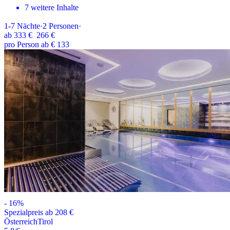
7 weitere Inhalte
1-7
Nächte
·
2
Personen
·
ab
333 €
266 €
pro Person ab € 133
-
16
%
Spezialpreis ab 208 €
Österreich
Tirol