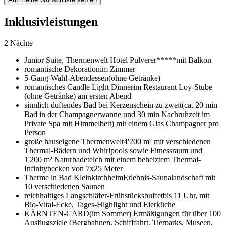
Inklusivleistungen
2 Nächte
Junior Suite,
Thermenwelt Hotel Pulverer*****
mit Balkon
romantische Dekoration
im Zimmer
5-Gang-Wahl-Abendessen
(ohne Getränke)
romantisches Candle Light Dinner
im Restaurant Loy-Stube
(ohne Getränke) am ersten Abend
sinnlich duftendes Bad bei Kerzenschein zu zweit
(ca. 20 min
Bad in der Champagnerwanne und 30 min Nachruhzeit im
Private Spa mit Himmelbett) mit einem Glas Champagner pro
Person
große hauseigene Thermenwelt
4'200 m² mit verschiedenen
Thermal-Bädern und Whirlpools sowie Fitnessraum und
1'200 m² Naturbadeteich mit einem beheiztem Thermal-
Infinitybecken von 7x25 Meter
Therme in Bad Kleinkirchheim
Erlebnis-Saunalandschaft mit
10 verschiedenen Saunen
reichhaltiges Langschläfer-Frühstücksbuffet
bis 11 Uhr, mit
Bio-Vital-Ecke, Tages-Highlight und Eierküche
KÄRNTEN-CARD
(im Sommer) Ermäßigungen für über 100
Ausflugsziele (Bergbahnen, Schifffahrt, Tierparks, Museen,