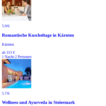
5.9
/6
Romantische Kuscheltage in Kärnten
Kärnten
ab
315 €
1
Nacht
·
2
Personen
5.7
/6
Wellness und Ayurveda in Steiermark