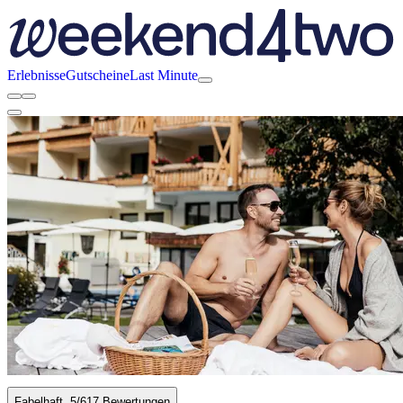
Erlebnisse
Gutscheine
Last Minute
Fabelhaft
5
/6
17 Bewertungen