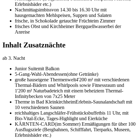
Erlebnisbäder etc.)
Nachmittagsimbiss
von 14.30 bis 16.30 Uhr mit
hausgemachten Mehlspeisen, Suppen und Salaten
frische, in Schokolade getauchte Früchte
im Zimmer
frisches Obst und Kirchheimer Bergquellwasser
bei der
Anreise
Inhalt Zusatznächte
ab 3. Nacht
Junior Suite
mit Balkon
5-Gang-Wahl-Abendessen
(ohne Getränke)
große hauseigene Thermenwelt
4'200 m² mit verschiedenen
Thermal-Bädern und Whirlpools sowie Fitnessraum und
1'200 m² Naturbadeteich mit einem beheiztem Thermal-
Infinitybecken von 7x25 Meter
Therme in Bad Kleinkirchheim
Erlebnis-Saunalandschaft mit
10 verschiedenen Saunen
reichhaltiges Langschläfer-Frühstücksbuffet
bis 11 Uhr, mit
Bio-Vital-Ecke, Tages-Highlight und Eierküche
KÄRNTEN-CARD
(im Sommer) Ermäßigungen für über 100
Ausflugsziele (Bergbahnen, Schifffahrt, Tierparks, Museen,
Erlebnisbäder etc.)