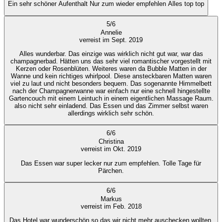
Ein sehr schöner Aufenthalt Nur zum wieder empfehlen Alles top top
5
/
6
Annelie
verreist im Sept. 2019
Alles wunderbar. Das einzige was wirklich nicht gut war, war das
champagnerbad. Hätten uns das sehr viel romantischer vorgestellt mit
Kerzen oder Rosenblüten. Weiteres waren da Bubble Matten in der
Wanne und kein richtiges whirlpool. Diese ansteckbaren Matten waren
viel zu laut und nicht besonders bequem. Das sogenannte Himmelbett
nach der Champagnerwanne war einfach nur eine schnell hingestellte
Gartencouch mit einem Leintuch in einem eigentlichen Massage Raum.
also nicht sehr einladend. Das Essen und das Zimmer selbst waren
allerdings wirklich sehr schön.
6
/
6
Christina
verreist im Okt. 2019
Das Essen war super lecker nur zum empfehlen. Tolle Tage für
Pärchen.
6
/
6
Markus
verreist im Feb. 2018
Das Hotel war wunderschön,so das wir nicht mehr auschecken wollten.