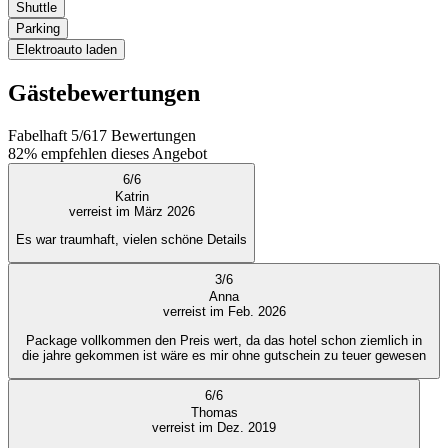
Shuttle
Parking
Elektroauto laden
Gästebewertungen
Fabelhaft
5
/
6
17
Bewertungen
82%
empfehlen dieses Angebot
6
/
6
Katrin
verreist im März 2026
Es war traumhaft, vielen schöne Details
3
/
6
Anna
verreist im Feb. 2026
Package vollkommen den Preis wert, da das hotel schon ziemlich in
die jahre gekommen ist wäre es mir ohne gutschein zu teuer gewesen
6
/
6
Thomas
verreist im Dez. 2019