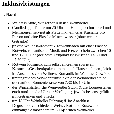
Inklusivleistungen
1. Nacht
Weinfass Suite,
Winzerhof Küssler, Weinviertel
Candle-Light Dinner
um 20 Uhr mit Heurigenschmankerl und
Mehlspeisen serviert als Platte inkl. ein Glas Küssante pro
Person und eine Flasche Mineralwasser (ohne weitere
Getränke)
private Wellness-Romantik
Rotweinbaden mit einer Flasche
Rotwein, romantischer Musik und Kerzenschein zwischen 10
und 17.30 Uhr (der beste Zeitpunkt ist zwischen 14.30 und
17.30 Uhr)
Rotwein-Kosmetik zum selbst eincremen sowie ein
Kosmetik-Geschenkpaket
zum mit nach Hause nehmen gleich
im Anschluss vom Wellness-Romantik im Wellness-Gewölbe
umfangreiches Verwöhnfrühstück
in der Weinviertler Stubn
oder auf der Sonnenterrasse von 7.30 bis 10 Uhr
der Winzergarten, die Weinviertler Stubn & die Lounge
stehen
euch rund um die Uhr zur Verfügung, jeweils bestens gefüllt
mit Getränken und Snacks
um 18 Uhr Weinkeller Führung & im Anschluss
Degustation
verschiedene Weiss-, Rot- und Roséweine in
einmaliger Atmosphäre im 300-jährigen Weinkeller