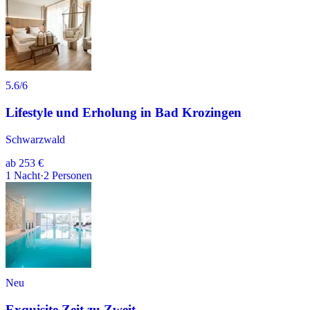
5.6
/6
Lifestyle und Erholung in Bad Krozingen
Schwarzwald
ab
253 €
1
Nacht
·
2
Personen
Neu
Exquisite Zeit zu Zweit