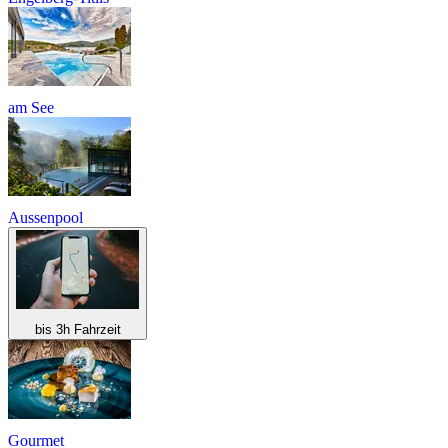
am See
Aussenpool
bis 3h Fahrzeit
Gourmet