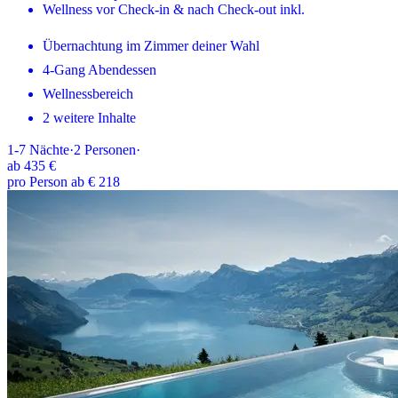
Wellness vor Check-in & nach Check-out inkl.
Übernachtung im Zimmer deiner Wahl
4-Gang Abendessen
Wellnessbereich
2 weitere Inhalte
1-7
Nächte
·
2
Personen
·
ab
435 €
pro Person ab € 218