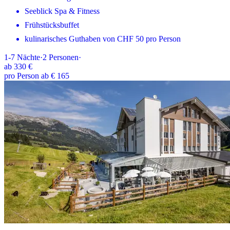
Seeblick Spa & Fitness
Frühstücksbuffet
kulinarisches Guthaben von CHF 50 pro Person
1-7
Nächte
·
2
Personen
·
ab
330 €
pro Person ab € 165