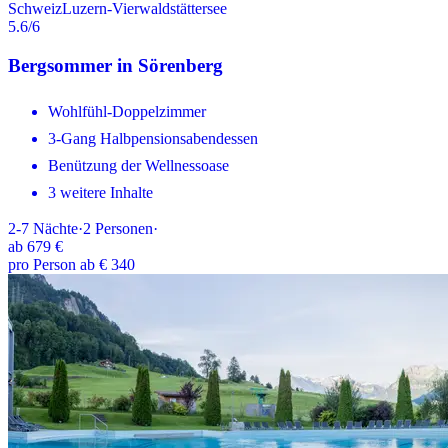
Schweiz
Luzern-Vierwaldstättersee
5.6
/6
Bergsommer in Sörenberg
Wohlfühl-Doppelzimmer
3-Gang Halbpensionsabendessen
Benützung der Wellnessoase
3 weitere Inhalte
2-7
Nächte
·
2
Personen
·
ab
679 €
pro Person ab € 340