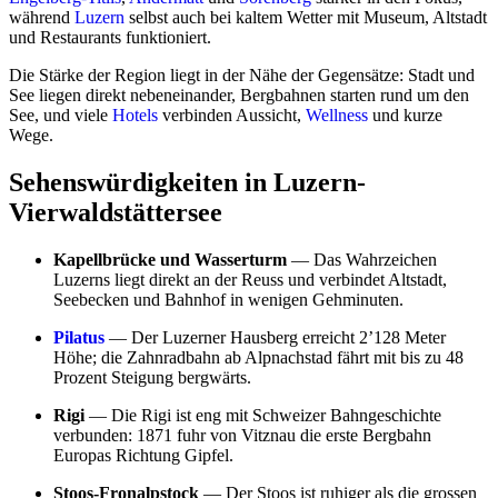
während
Luzern
selbst auch bei kaltem Wetter mit Museum, Altstadt
und Restaurants funktioniert.
Die Stärke der Region liegt in der Nähe der Gegensätze: Stadt und
See liegen direkt nebeneinander, Bergbahnen starten rund um den
See, und viele
Hotels
verbinden Aussicht,
Wellness
und kurze
Wege.
Sehenswürdigkeiten in Luzern-
Vierwaldstättersee
Kapellbrücke und Wasserturm
— Das Wahrzeichen
Luzerns liegt direkt an der Reuss und verbindet Altstadt,
Seebecken und Bahnhof in wenigen Gehminuten.
Pilatus
— Der Luzerner Hausberg erreicht 2’128 Meter
Höhe; die Zahnradbahn ab Alpnachstad fährt mit bis zu 48
Prozent Steigung bergwärts.
Rigi
— Die Rigi ist eng mit Schweizer Bahngeschichte
verbunden: 1871 fuhr von Vitznau die erste Bergbahn
Europas Richtung Gipfel.
Stoos-Fronalpstock
— Der Stoos ist ruhiger als die grossen