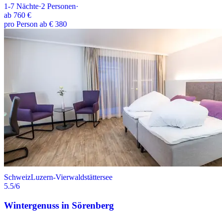
1-7
Nächte
·
2
Personen
·
ab
760 €
pro Person ab € 380
Schweiz
Luzern-Vierwaldstättersee
5.5
/6
Wintergenuss in Sörenberg