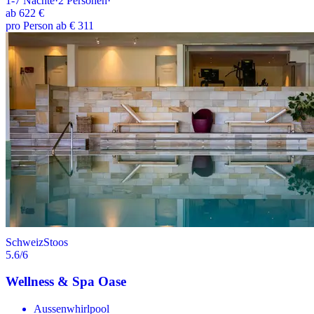
1-7
Nächte
·
2
Personen
·
ab
622 €
pro Person ab € 311
Schweiz
Stoos
5.6
/6
Wellness & Spa Oase
Aussenwhirlpool