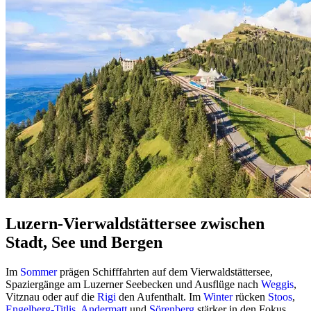
Luzern-Vierwaldstättersee zwischen
Stadt, See und Bergen
Im
Sommer
prägen Schifffahrten auf dem Vierwaldstättersee,
Spaziergänge am Luzerner Seebecken und Ausflüge nach
Weggis
,
Vitznau oder auf die
Rigi
den Aufenthalt. Im
Winter
rücken
Stoos
,
Engelberg-Titlis
,
Andermatt
und
Sörenberg
stärker in den Fokus,