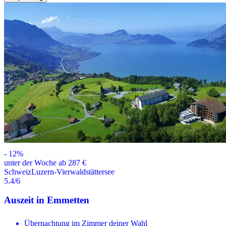
-
12
%
unter der Woche ab 287 €
Schweiz
Luzern-Vierwaldstättersee
5.4
/6
Auszeit in Emmetten
Übernachtung im Zimmer deiner Wahl