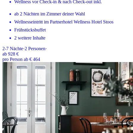
Wellness vor Check-in & nach Check-out inkl.
ab 2 Nächten im Zimmer deiner Wahl
Wellnesseintritt im Partnerhotel Wellness Hotel Stoos
Frühstücksbuffet
2 weitere Inhalte
2-7
Nächte
·
2
Personen
·
ab
928 €
pro Person ab € 464