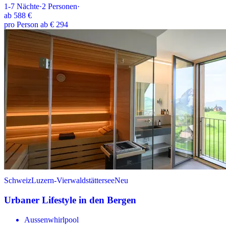
1-7
Nächte
·
2
Personen
·
ab
588 €
pro Person ab € 294
Schweiz
Luzern-Vierwaldstättersee
Neu
Urbaner Lifestyle in den Bergen
Aussenwhirlpool