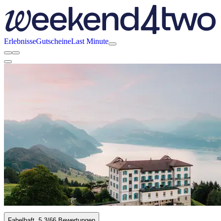
Erlebnisse
Gutscheine
Last Minute
Fabelhaft
5.3
/6
6 Bewertungen