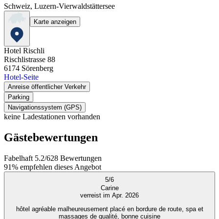
Schweiz, Luzern-Vierwaldstättersee
Karte anzeigen
Hotel Rischli
Rischlistrasse 88
6174
Sörenberg
Hotel-Seite
Anreise öffentlicher Verkehr
Parking
Navigationssystem (GPS)
keine Ladestationen vorhanden
Gästebewertungen
Fabelhaft
5.2
/
6
28
Bewertungen
91%
empfehlen dieses Angebot
5
/
6
Carine
verreist im Apr. 2026
hôtel agréable malheureusement placé en bordure de route, spa et
massages de qualité, bonne cuisine