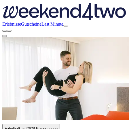
Erlebnisse
Gutscheine
Last Minute
Fabelhaft
5.2
/6
28 Bewertungen