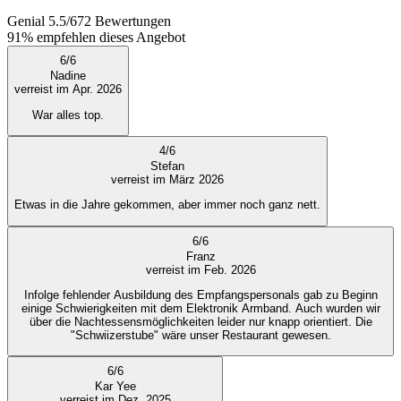
Genial
5.5
/
6
72
Bewertungen
91%
empfehlen dieses Angebot
6
/
6
Nadine
verreist im Apr. 2026
War alles top.
4
/
6
Stefan
verreist im März 2026
Etwas in die Jahre gekommen, aber immer noch ganz nett.
6
/
6
Franz
verreist im Feb. 2026
Infolge fehlender Ausbildung des Empfangspersonals gab zu Beginn
einige Schwierigkeiten mit dem Elektronik Armband. Auch wurden wir
über die Nachtessensmöglichkeiten leider nur knapp orientiert. Die
"Schwiizerstube" wäre unser Restaurant gewesen.
6
/
6
Kar Yee
verreist im Dez. 2025