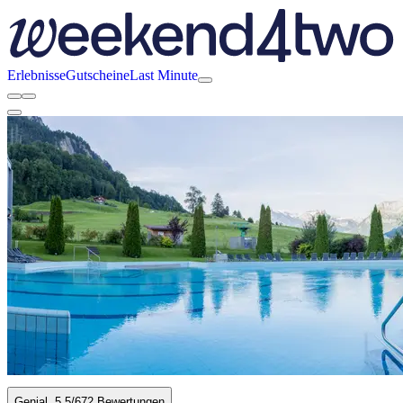
Erlebnisse
Gutscheine
Last Minute
Genial
5.5
/6
72 Bewertungen