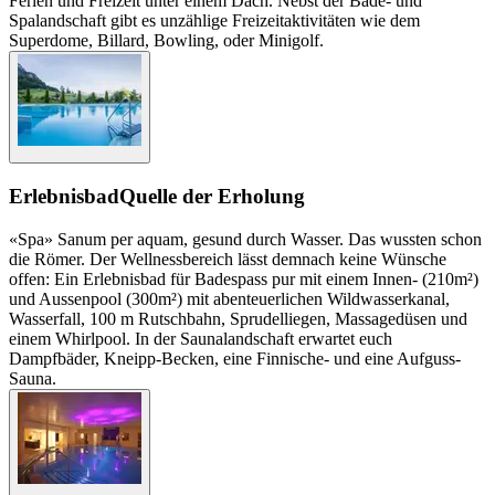
Ferien und Freizeit unter einem Dach. Nebst der Bade- und
Spalandschaft gibt es unzählige Freizeitaktivitäten wie dem
Superdome, Billard, Bowling, oder Minigolf.
Erlebnisbad
Quelle der Erholung
«Spa» Sanum per aquam, gesund durch Wasser. Das wussten schon
die Römer. Der Wellnessbereich lässt demnach keine Wünsche
offen: Ein Erlebnisbad für Badespass pur mit einem Innen- (210m²)
und Aussenpool (300m²) mit abenteuerlichen Wildwasserkanal,
Wasserfall, 100 m Rutschbahn, Sprudelliegen, Massagedüsen und
einem Whirlpool. In der Saunalandschaft erwartet euch
Dampfbäder, Kneipp-Becken, eine Finnische- und eine Aufguss-
Sauna.