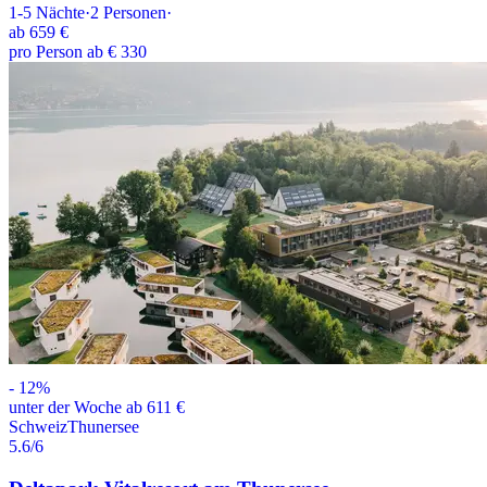
1-5
Nächte
·
2
Personen
·
ab
659 €
pro Person ab € 330
-
12
%
unter der Woche ab 611 €
Schweiz
Thunersee
5.6
/6