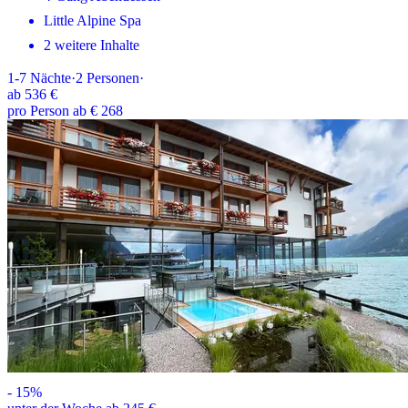
Little Alpine Spa
2 weitere Inhalte
1-7
Nächte
·
2
Personen
·
ab
536 €
pro Person ab € 268
-
15
%