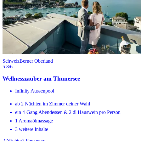
Schweiz
Berner Oberland
5.8
/6
Wellnesszauber am Thunersee
Infinity Aussenpool
ab 2 Nächten im Zimmer deiner Wahl
ein 4-Gang Abendessen & 2 dl Hauswein pro Person
1 Aromaölmassage
3 weitere Inhalte
2
Nächte
·
2
Personen
·