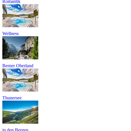
Romantik
Wellness
Berner Oberland
Thunersee
in den Bergen