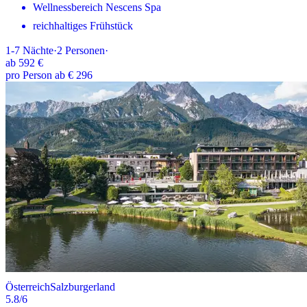
Wellnessbereich Nescens Spa
reichhaltiges Frühstück
1-7
Nächte
·
2
Personen
·
ab
592 €
pro Person ab € 296
Österreich
Salzburgerland
5.8
/6