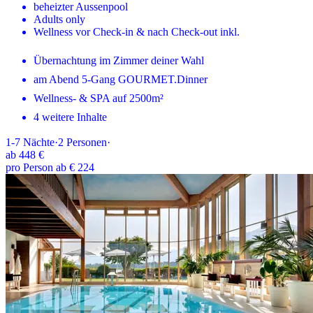
beheizter Aussenpool
Adults only
Wellness vor Check-in & nach Check-out inkl.
Übernachtung im Zimmer deiner Wahl
am Abend 5-Gang GOURMET.Dinner
Wellness- & SPA auf 2500m²
4 weitere Inhalte
1-7
Nächte
·
2
Personen
·
ab
448 €
pro Person ab € 224