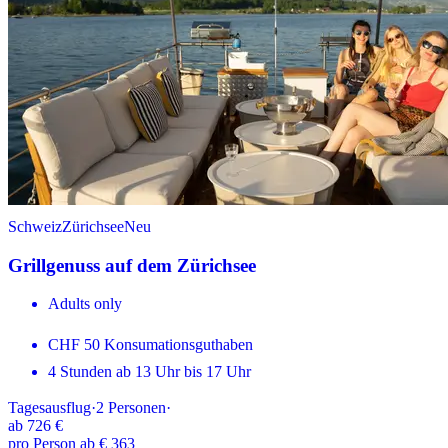
Schweiz
Zürichsee
Neu
Grillgenuss auf dem Zürichsee
Adults only
CHF 50 Konsumationsguthaben
4 Stunden ab 13 Uhr bis 17 Uhr
Tagesausflug
·
2
Personen
·
ab
726 €
pro Person ab € 363