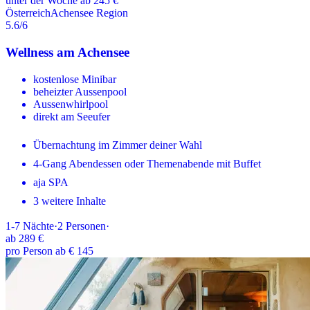
unter der Woche ab 245 €
Österreich
Achensee Region
5.6
/6
Wellness am Achensee
kostenlose Minibar
beheizter Aussenpool
Aussenwhirlpool
direkt am Seeufer
Übernachtung im Zimmer deiner Wahl
4-Gang Abendessen oder Themenabende mit Buffet
aja SPA
3 weitere Inhalte
1-7
Nächte
·
2
Personen
·
ab
289 €
pro Person ab € 145