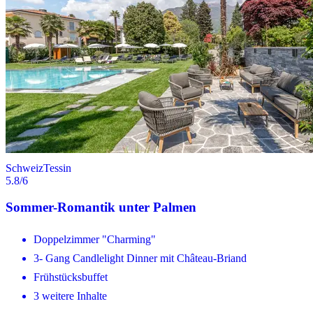
Schweiz
Tessin
5.8
/6
Sommer-Romantik unter Palmen
Doppelzimmer "Charming"
3- Gang Candlelight Dinner mit Château-Briand
Frühstücksbuffet
3 weitere Inhalte