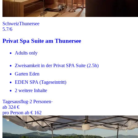
Schweiz
Thunersee
5.7
/6
Privat Spa Suite am Thunersee
Adults only
Zweisamkeit in der Privat SPA Suite (2.5h)
Garten Eden
EDEN SPA (Tageseintritt)
2 weitere Inhalte
Tagesausflug
·
2
Personen
·
ab
324 €
pro Person ab € 162