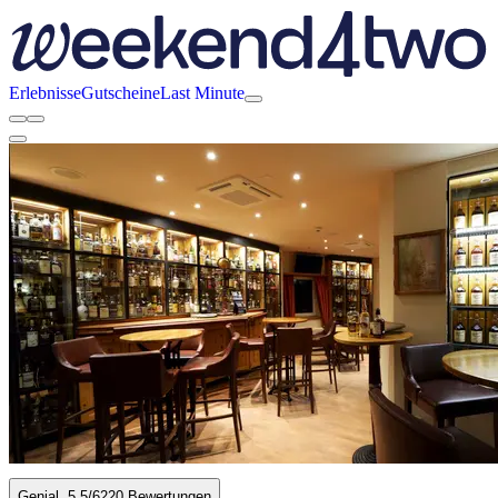
Erlebnisse
Gutscheine
Last Minute
Genial
5.5
/6
220 Bewertungen