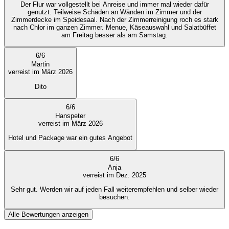
Der Flur war vollgestellt bei Anreise und immer mal wieder dafür
genutzt. Teilweise Schäden an Wänden im Zimmer und der
Zimmerdecke im Speidesaal. Nach der Zimmerreinigung roch es stark
nach Chlor im ganzen Zimmer. Menue, Käseauswahl und Salatbüffet
am Freitag besser als am Samstag.
6
/
6
Martin
verreist im März 2026
Dito
6
/
6
Hanspeter
verreist im März 2026
Hotel und Package war ein gutes Angebot
6
/
6
Anja
verreist im Dez. 2025
Sehr gut. Werden wir auf jeden Fall weiterempfehlen und selber wieder
besuchen.
Alle Bewertungen anzeigen