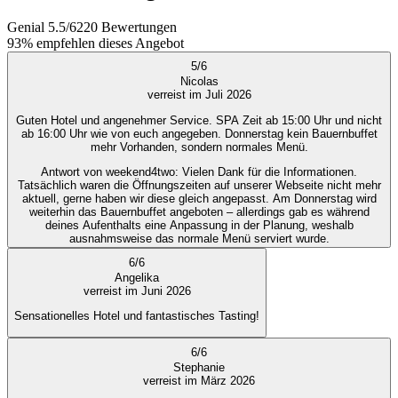
Genial
5.5
/
6
220
Bewertungen
93%
empfehlen dieses Angebot
5
/
6
Nicolas
verreist im Juli 2026
Guten Hotel und angenehmer Service. SPA Zeit ab 15:00 Uhr und nicht
ab 16:00 Uhr wie von euch angegeben. Donnerstag kein Bauernbuffet
mehr Vorhanden, sondern normales Menü.
Antwort von weekend4two
: Vielen Dank für die Informationen.
Tatsächlich waren die Öffnungszeiten auf unserer Webseite nicht mehr
aktuell, gerne haben wir diese gleich angepasst. Am Donnerstag wird
weiterhin das Bauernbuffet angeboten – allerdings gab es während
deines Aufenthalts eine Anpassung in der Planung, weshalb
ausnahmsweise das normale Menü serviert wurde.
6
/
6
Angelika
verreist im Juni 2026
Sensationelles Hotel und fantastisches Tasting!
6
/
6
Stephanie
verreist im März 2026