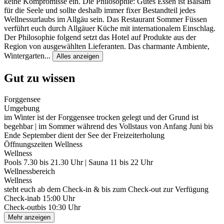
keine Kompromisse ein. Die Philosophie: Gutes Essen ist Balsam
für die Seele und sollte deshalb immer fixer Bestandteil jedes
Wellnessurlaubs im Allgäu sein. Das Restaurant Sommer Füssen
verführt euch durch Allgäuer Küche mit internationalem Einschlag.
Der Philosophie folgend setzt das Hotel auf Produkte aus der
Region von ausgewählten Lieferanten. Das charmante Ambiente,
Wintergarten
...
Alles anzeigen
Gut zu wissen
Forggensee
Umgebung
im Winter ist der Forggensee trocken gelegt und der Grund ist
begehbar | im Sommer während des Vollstaus von Anfang Juni bis
Ende September dient der See der Freizeiterholung
Öffnungszeiten Wellness
Wellness
Pools 7.30 bis 21.30 Uhr | Sauna 11 bis 22 Uhr
Wellnessbereich
Wellness
steht euch ab dem Check-in & bis zum Check-out zur Verfügung
Check-in
ab 15:00 Uhr
Check-out
bis 10:30 Uhr
Mehr anzeigen