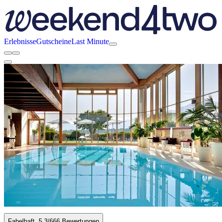
Erlebnisse
Gutscheine
Last Minute
Fabelhaft
5.3
/6
66 Bewertungen