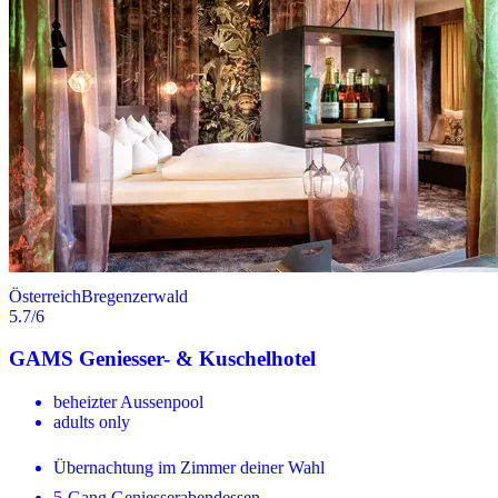
Österreich
Bregenzerwald
5.7
/6
GAMS Geniesser- & Kuschelhotel
beheizter Aussenpool
adults only
Übernachtung im Zimmer deiner Wahl
5-Gang Geniesserabendessen