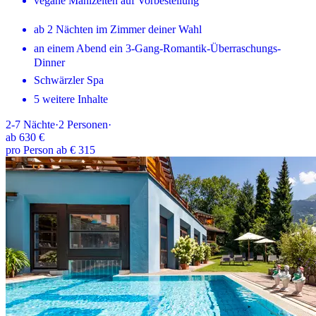
vegane Mahlzeiten auf Vorbestellung
ab 2 Nächten im Zimmer deiner Wahl
an einem Abend ein 3-Gang-Romantik-Überraschungs-
Dinner
Schwärzler Spa
5 weitere Inhalte
2-7
Nächte
·
2
Personen
·
ab
630 €
pro Person ab € 315