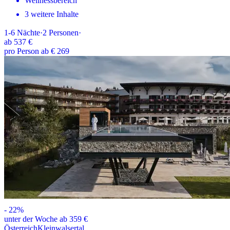
Wellnessbereich
3 weitere Inhalte
1-6
Nächte
·
2
Personen
·
ab
537 €
pro Person ab € 269
-
22
%
unter der Woche ab 359 €
Österreich
Kleinwalsertal