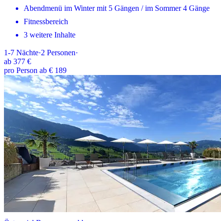
Abendmenü im Winter mit 5 Gängen / im Sommer 4 Gänge
Fitnessbereich
3 weitere Inhalte
1-7
Nächte
·
2
Personen
·
ab
377 €
pro Person ab € 189