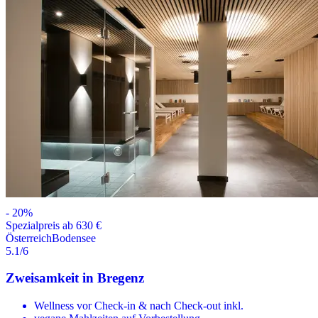
-
20
%
Spezialpreis ab 630 €
Österreich
Bodensee
5.1
/6
Zweisamkeit in Bregenz
Wellness vor Check-in & nach Check-out inkl.