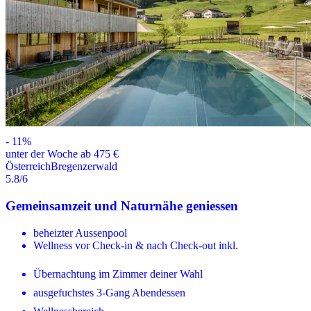
-
11
%
unter der Woche ab 475 €
Österreich
Bregenzerwald
5.8
/6
Gemeinsamzeit und Naturnähe geniessen
beheizter Aussenpool
Wellness vor Check-in & nach Check-out inkl.
Übernachtung im Zimmer deiner Wahl
ausgefuchstes 3-Gang Abendessen