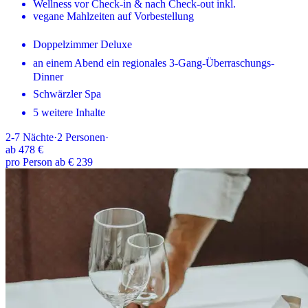
Wellness vor Check-in & nach Check-out inkl.
vegane Mahlzeiten auf Vorbestellung
Doppelzimmer Deluxe
an einem Abend ein regionales 3-Gang-Überraschungs-
Dinner
Schwärzler Spa
5 weitere Inhalte
2-7
Nächte
·
2
Personen
·
ab
478 €
pro Person ab € 239