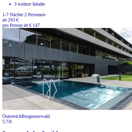
3 weitere Inhalte
1-7
Nächte
·
2
Personen
·
ab
293 €
pro Person ab € 147
Österreich
Bregenzerwald
5.7
/6