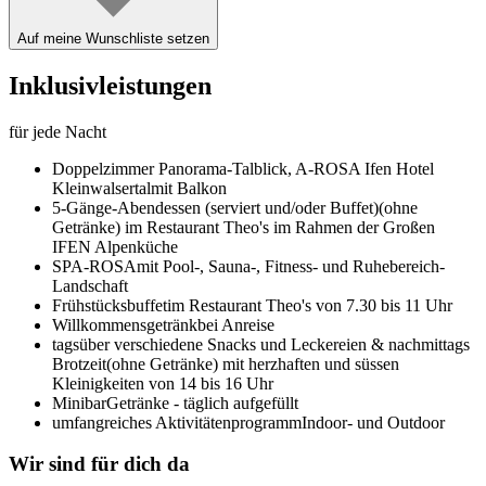
Auf meine Wunschliste setzen
Inklusivleistungen
für jede Nacht
Doppelzimmer Panorama-Talblick,
A-ROSA Ifen Hotel
Kleinwalsertal
mit Balkon
5-Gänge-Abendessen (serviert und/oder Buffet)
(ohne
Getränke) im Restaurant Theo's im Rahmen der Großen
IFEN Alpenküche
SPA-ROSA
mit Pool-, Sauna-, Fitness- und Ruhebereich-
Landschaft
Frühstücksbuffet
im Restaurant Theo's von 7.30 bis 11 Uhr
Willkommensgetränk
bei Anreise
tagsüber verschiedene Snacks und Leckereien & nachmittags
Brotzeit
(ohne Getränke) mit herzhaften und süssen
Kleinigkeiten von 14 bis 16 Uhr
Minibar
Getränke - täglich aufgefüllt
umfangreiches Aktivitätenprogramm
Indoor- und Outdoor
Wir sind für dich da