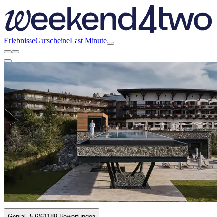
Erlebnisse
Gutscheine
Last Minute
Genial
5.6
/6
1189 Bewertungen