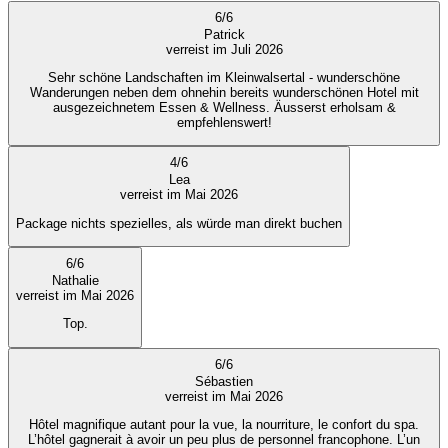
6
/
6
Patrick
verreist im Juli 2026
Sehr schöne Landschaften im Kleinwalsertal - wunderschöne
Wanderungen neben dem ohnehin bereits wunderschönen Hotel mit
ausgezeichnetem Essen & Wellness. Äusserst erholsam &
empfehlenswert!
4
/
6
Lea
verreist im Mai 2026
Package nichts spezielles, als würde man direkt buchen
6
/
6
Nathalie
verreist im Mai 2026
Top.
6
/
6
Sébastien
verreist im Mai 2026
Hôtel magnifique autant pour la vue, la nourriture, le confort du spa.
L’hôtel gagnerait à avoir un peu plus de personnel francophone. L’un