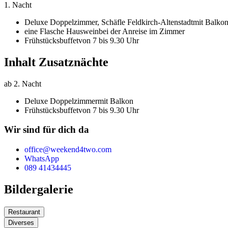
1. Nacht
Deluxe Doppelzimmer,
Schäfle Feldkirch-Altenstadt
mit Balko
eine Flasche Hauswein
bei der Anreise im Zimmer
Frühstücksbuffet
von 7 bis 9.30 Uhr
Inhalt Zusatznächte
ab 2. Nacht
Deluxe Doppelzimmer
mit Balkon
Frühstücksbuffet
von 7 bis 9.30 Uhr
Wir sind für dich da
office@weekend4two.com
WhatsApp
089 41434445
Bildergalerie
Restaurant
Diverses