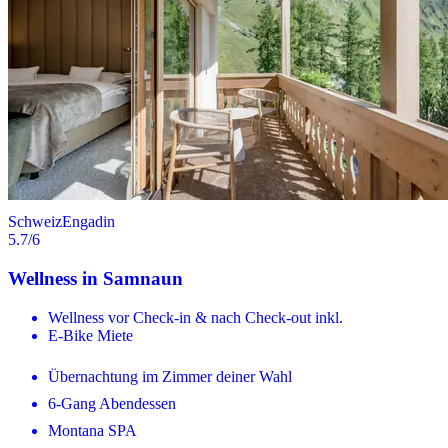
Schweiz
Engadin
5.7
/6
Wellness in Samnaun
Wellness vor Check-in & nach Check-out inkl.
E-Bike Miete
Übernachtung im Zimmer deiner Wahl
6-Gang Abendessen
Montana SPA