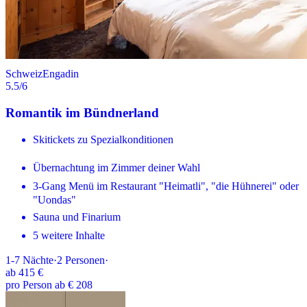
Schweiz
Engadin
5.5
/6
Romantik im Bündnerland
Skitickets zu Spezialkonditionen
Übernachtung im Zimmer deiner Wahl
3-Gang Menü im Restaurant "Heimatli", "die Hühnerei" oder
"Uondas"
Sauna und Finarium
5 weitere Inhalte
1-7
Nächte
·
2
Personen
·
ab
415 €
pro Person ab € 208