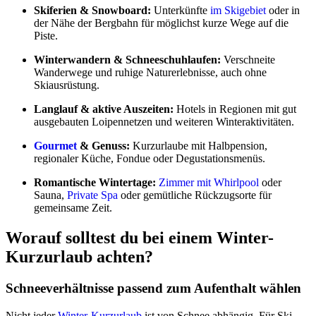
Skiferien & Snowboard:
Unterkünfte
im Skigebiet
oder in
der Nähe der Bergbahn für möglichst kurze Wege auf die
Piste.
Winterwandern & Schneeschuhlaufen:
Verschneite
Wanderwege und ruhige Naturerlebnisse, auch ohne
Skiausrüstung.
Langlauf & aktive Auszeiten:
Hotels in Regionen mit gut
ausgebauten Loipennetzen und weiteren Winteraktivitäten.
Gourmet
& Genuss:
Kurzurlaube mit Halbpension,
regionaler Küche, Fondue oder Degustationsmenüs.
Romantische Wintertage:
Zimmer mit Whirlpool
oder
Sauna,
Private Spa
oder gemütliche Rückzugsorte für
gemeinsame Zeit.
Worauf solltest du bei einem Winter-
Kurzurlaub achten?
Schneeverhältnisse passend zum Aufenthalt wählen
Nicht jeder
Winter-Kurzurlaub
ist von Schnee abhängig. Für Ski,