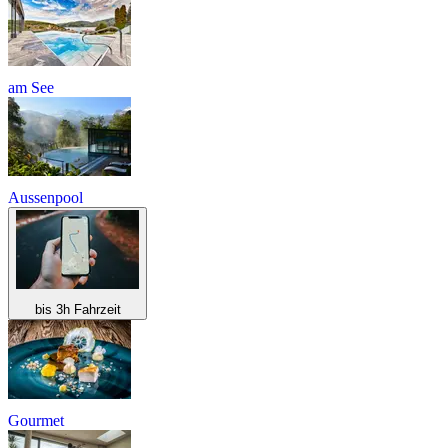
am See
Aussenpool
bis 3h Fahrzeit
Gourmet