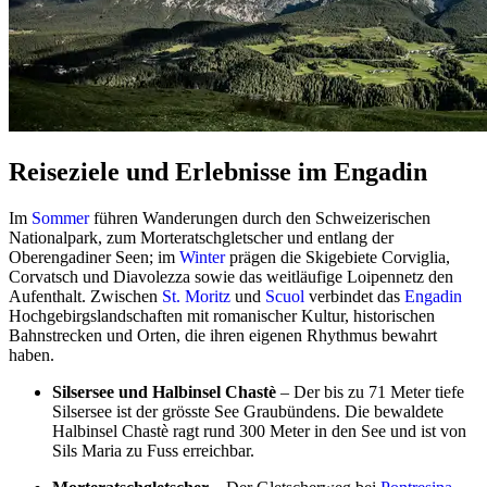
Reiseziele und Erlebnisse im Engadin
Im
Sommer
führen Wanderungen durch den Schweizerischen
Nationalpark, zum Morteratschgletscher und entlang der
Oberengadiner Seen; im
Winter
prägen die Skigebiete Corviglia,
Corvatsch und Diavolezza sowie das weitläufige Loipennetz den
Aufenthalt. Zwischen
St. Moritz
und
Scuol
verbindet das
Engadin
Hochgebirgslandschaften mit romanischer Kultur, historischen
Bahnstrecken und Orten, die ihren eigenen Rhythmus bewahrt
haben.
Silsersee und Halbinsel Chastè
– Der bis zu 71 Meter tiefe
Silsersee ist der grösste See Graubündens. Die bewaldete
Halbinsel Chastè ragt rund 300 Meter in den See und ist von
Sils Maria zu Fuss erreichbar.