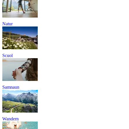
Natur
Scuol
Samnaun
Wandern