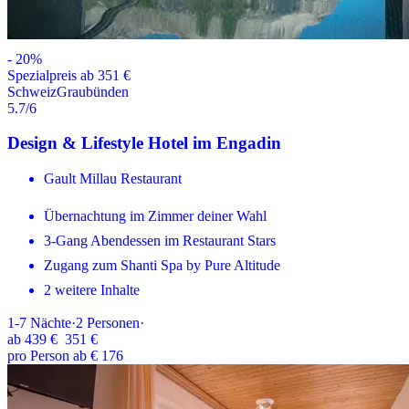
-
20
%
Spezialpreis ab 351 €
Schweiz
Graubünden
5.7
/6
Design & Lifestyle Hotel im Engadin
Gault Millau Restaurant
Übernachtung im Zimmer deiner Wahl
3-Gang Abendessen im Restaurant Stars
Zugang zum Shanti Spa by Pure Altitude
2 weitere Inhalte
1-7
Nächte
·
2
Personen
·
ab
439 €
351 €
pro Person ab € 176