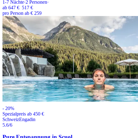
1-7
Nächte
·
2
Personen
·
ab
647 €
517 €
pro Person ab € 259
-
20
%
Spezialpreis ab 450 €
Schweiz
Engadin
5.6
/6
Pure Entspannung in Scuol