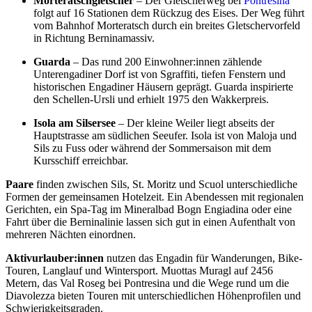
Morteratschgletscher
– Der Gletscherweg bei
Pontresina
folgt auf 16 Stationen dem Rückzug des Eises. Der Weg führt
vom Bahnhof Morteratsch durch ein breites Gletschervorfeld
in Richtung Berninamassiv.
Guarda
– Das rund 200 Einwohner:innen zählende
Unterengadiner Dorf ist von Sgraffiti, tiefen Fenstern und
historischen Engadiner Häusern geprägt. Guarda inspirierte
den Schellen-Ursli und erhielt 1975 den Wakkerpreis.
Isola am Silsersee
– Der kleine Weiler liegt abseits der
Hauptstrasse am südlichen Seeufer. Isola ist von Maloja und
Sils zu Fuss oder während der Sommersaison mit dem
Kursschiff erreichbar.
Paare
finden zwischen Sils, St. Moritz und Scuol unterschiedliche
Formen der gemeinsamen Hotelzeit. Ein Abendessen mit regionalen
Gerichten, ein Spa-Tag im Mineralbad Bogn Engiadina oder eine
Fahrt über die Berninalinie lassen sich gut in einen Aufenthalt von
mehreren Nächten einordnen.
Aktivurlauber:innen
nutzen das Engadin für Wanderungen, Bike-
Touren, Langlauf und Wintersport. Muottas Muragl auf 2456
Metern, das Val Roseg bei Pontresina und die Wege rund um die
Diavolezza bieten Touren mit unterschiedlichen Höhenprofilen und
Schwierigkeitsgraden.