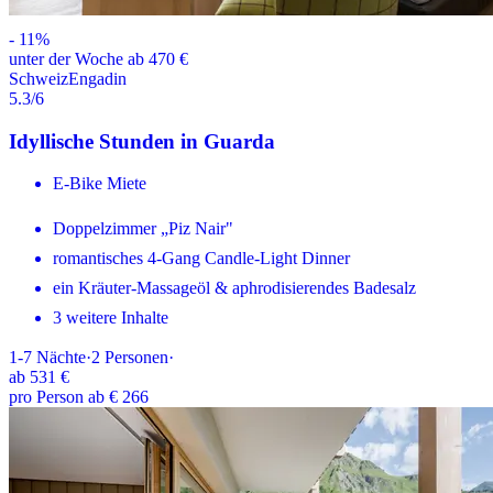
-
11
%
unter der Woche ab 470 €
Schweiz
Engadin
5.3
/6
Idyllische Stunden in Guarda
E-Bike Miete
Doppelzimmer „Piz Nair"
romantisches 4-Gang Candle-Light Dinner
ein Kräuter-Massageöl & aphrodisierendes Badesalz
3 weitere Inhalte
1-7
Nächte
·
2
Personen
·
ab
531 €
pro Person ab € 266