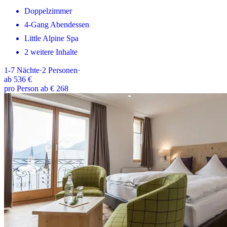
Doppelzimmer
4-Gang Abendessen
Little Alpine Spa
2 weitere Inhalte
1-7
Nächte
·
2
Personen
·
ab
536 €
pro Person ab € 268