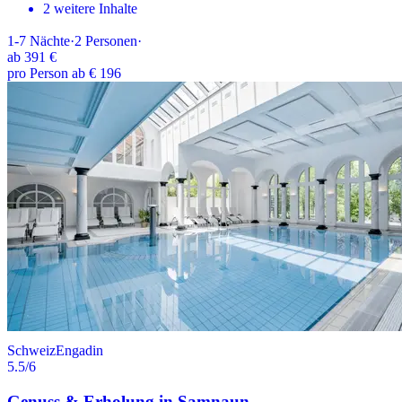
2 weitere Inhalte
1-7
Nächte
·
2
Personen
·
ab
391 €
pro Person ab € 196
Schweiz
Engadin
5.5
/6
Genuss & Erholung in Samnaun