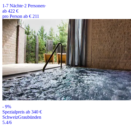
1-7
Nächte
·
2
Personen
·
ab
422 €
pro Person ab € 211
-
9
%
Spezialpreis ab 340 €
Schweiz
Graubünden
5.4
/6