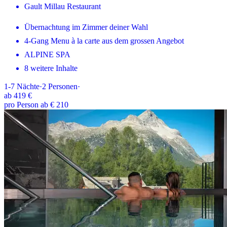
Gault Millau Restaurant
Übernachtung im Zimmer deiner Wahl
4-Gang Menu à la carte aus dem grossen Angebot
ALPINE SPA
8 weitere Inhalte
1-7
Nächte
·
2
Personen
·
ab
419 €
pro Person ab € 210