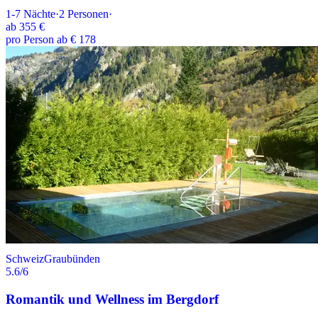
1-7
Nächte
·
2
Personen
·
ab
355 €
pro Person ab € 178
Schweiz
Graubünden
5.6
/6
Romantik und Wellness im Bergdorf