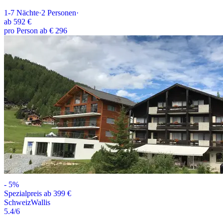
1-7
Nächte
·
2
Personen
·
ab
592 €
pro Person ab € 296
-
5
%
Spezialpreis ab 399 €
Schweiz
Wallis
5.4
/6