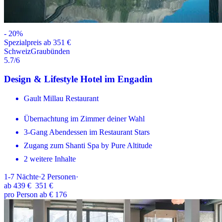
-
20
%
Spezialpreis ab 351 €
Schweiz
Graubünden
5.7
/6
Design & Lifestyle Hotel im Engadin
Gault Millau Restaurant
Übernachtung im Zimmer deiner Wahl
3-Gang Abendessen im Restaurant Stars
Zugang zum Shanti Spa by Pure Altitude
2 weitere Inhalte
1-7
Nächte
·
2
Personen
·
ab
439 €
351 €
pro Person ab € 176