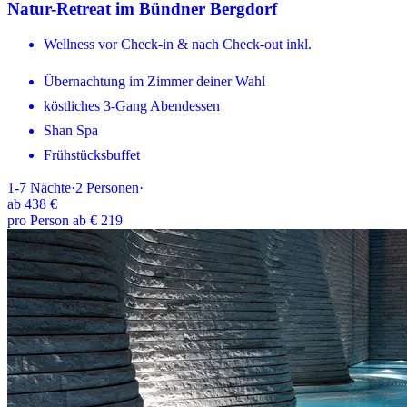
Natur-Retreat im Bündner Bergdorf
Wellness vor Check-in & nach Check-out inkl.
Übernachtung im Zimmer deiner Wahl
köstliches 3-Gang Abendessen
Shan Spa
Frühstücksbuffet
1-7
Nächte
·
2
Personen
·
ab
438 €
pro Person ab € 219