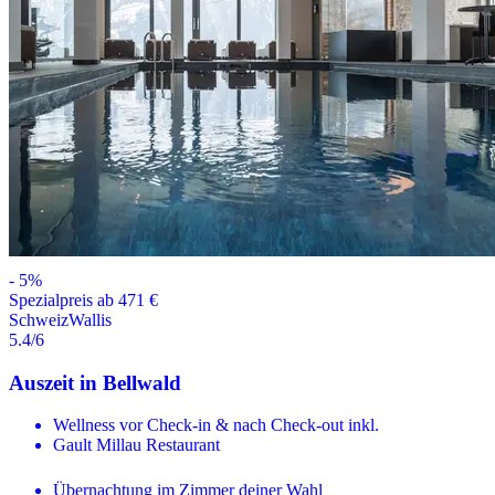
-
5
%
Spezialpreis ab 471 €
Schweiz
Wallis
5.4
/6
Auszeit in Bellwald
Wellness vor Check-in & nach Check-out inkl.
Gault Millau Restaurant
Übernachtung im Zimmer deiner Wahl