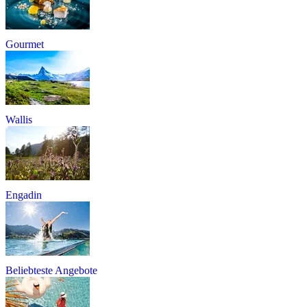
Gourmet
Wallis
Engadin
Beliebteste Angebote