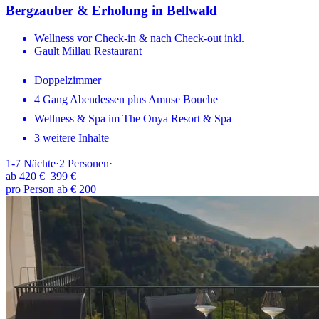
Bergzauber & Erholung in Bellwald
Wellness vor Check-in & nach Check-out inkl.
Gault Millau Restaurant
Doppelzimmer
4 Gang Abendessen plus Amuse Bouche
Wellness & Spa im The Onya Resort & Spa
3 weitere Inhalte
1-7
Nächte
·
2
Personen
·
ab
420 €
399 €
pro Person ab € 200