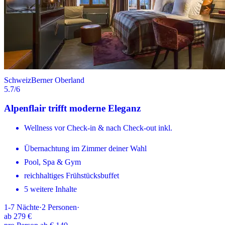
Schweiz
Berner Oberland
5.7
/6
Alpenflair trifft moderne Eleganz
Wellness vor Check-in & nach Check-out inkl.
Übernachtung im Zimmer deiner Wahl
Pool, Spa & Gym
reichhaltiges Frühstücksbuffet
5 weitere Inhalte
1-7
Nächte
·
2
Personen
·
ab
279 €