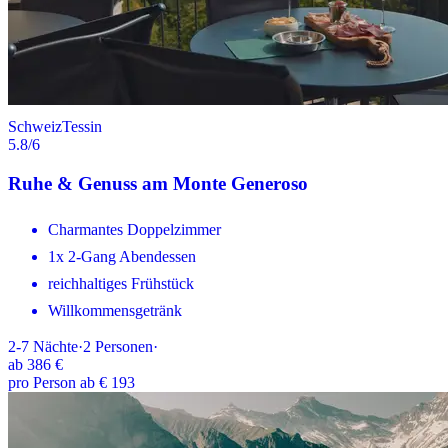
Schweiz
Tessin
5.8
/6
Ruhe & Genuss am Monte Generoso
Charmantes Doppelzimmer
1x 2-Gang Abendessen
reichhaltiges Frühstück
Willkommensgetränk
2-7
Nächte
·
2
Personen
·
ab
386 €
pro Person ab € 193