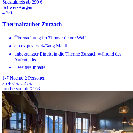
Spezialpreis ab 290 €
Schweiz
Aargau
4.7
/6
Thermalzauber Zurzach
Übernachtung im Zimmer deiner Wahl
ein exquisites 4-Gang Menü
unbegrenzter Eintritt in die Therme Zurzach während des
Aufenthalts
4 weitere Inhalte
1-7
Nächte
·
2
Personen
·
ab
407 €
325 €
pro Person ab € 163