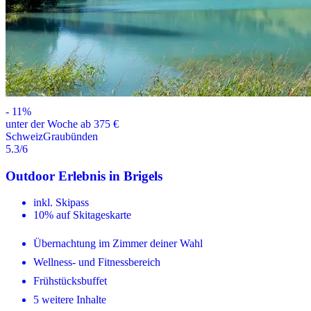
-
11
%
unter der Woche ab 375 €
Schweiz
Graubünden
5.3
/6
Outdoor Erlebnis in Brigels
inkl. Skipass
10% auf Skitageskarte
Übernachtung im Zimmer deiner Wahl
Wellness- und Fitnessbereich
Frühstücksbuffet
5 weitere Inhalte