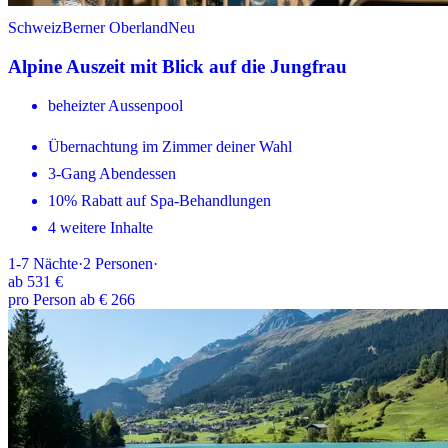
Schweiz
Berner Oberland
Neu
Alpine Auszeit mit Blick auf die Jungfrau
beheizter Aussenpool
Übernachtung im Zimmer deiner Wahl
3-Gang Abendessen
10% Rabatt auf Spa-Behandlungen
4 weitere Inhalte
1-7
Nächte
·
2
Personen
·
ab
531 €
pro Person ab € 266