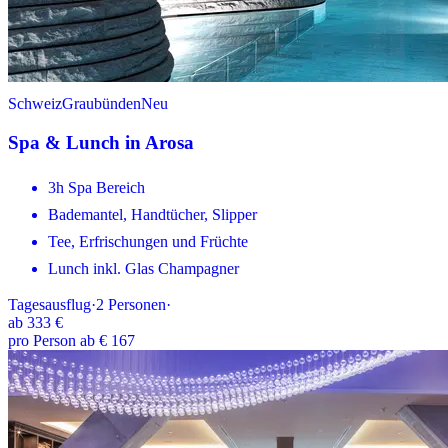
Schweiz
Graubünden
Neu
Spa & Lunch in Arosa
3h Spa Bereich
Bademantel, Handtücher, Slipper
Tee, Erfrischungen und Früchte
Lunch inkl. Glas Champagner
Tagesausflug
·
2
Personen
·
ab
333 €
pro Person ab € 167