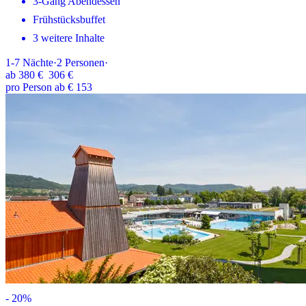
3-Gang Abendessen
Frühstücksbuffet
3 weitere Inhalte
1-7
Nächte
·
2
Personen
·
ab
380 €
306 €
pro Person ab € 153
-
20
%