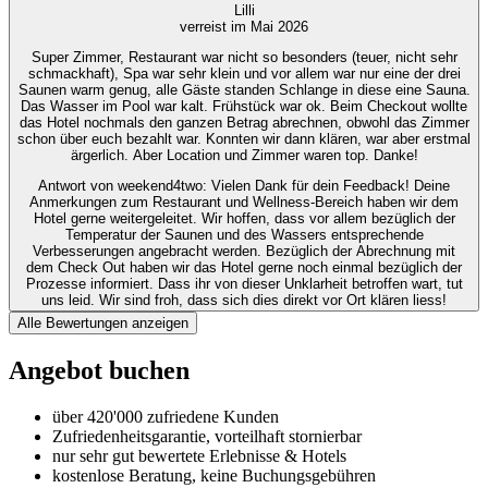
Lilli
verreist im Mai 2026
Super Zimmer, Restaurant war nicht so besonders (teuer, nicht sehr
schmackhaft), Spa war sehr klein und vor allem war nur eine der drei
Saunen warm genug, alle Gäste standen Schlange in diese eine Sauna.
Das Wasser im Pool war kalt. Frühstück war ok. Beim Checkout wollte
das Hotel nochmals den ganzen Betrag abrechnen, obwohl das Zimmer
schon über euch bezahlt war. Konnten wir dann klären, war aber erstmal
ärgerlich. Aber Location und Zimmer waren top. Danke!
Antwort von weekend4two
: Vielen Dank für dein Feedback! Deine
Anmerkungen zum Restaurant und Wellness-Bereich haben wir dem
Hotel gerne weitergeleitet. Wir hoffen, dass vor allem bezüglich der
Temperatur der Saunen und des Wassers entsprechende
Verbesserungen angebracht werden. Bezüglich der Abrechnung mit
dem Check Out haben wir das Hotel gerne noch einmal bezüglich der
Prozesse informiert. Dass ihr von dieser Unklarheit betroffen wart, tut
uns leid. Wir sind froh, dass sich dies direkt vor Ort klären liess!
Alle Bewertungen anzeigen
Angebot buchen
über 420'000 zufriedene Kunden
Zufriedenheitsgarantie, vorteilhaft stornierbar
nur sehr gut bewertete Erlebnisse & Hotels
kostenlose Beratung, keine Buchungsgebühren