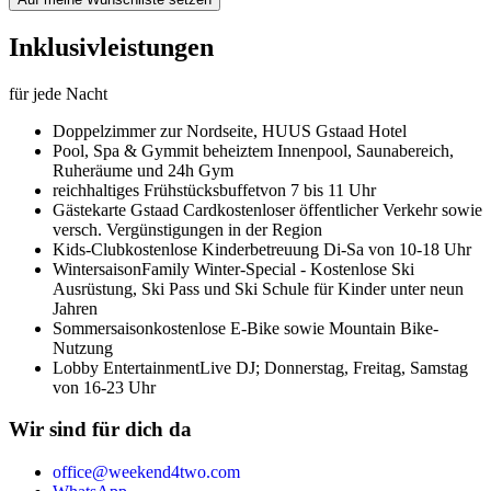
Inklusivleistungen
für jede Nacht
Doppelzimmer zur Nordseite,
HUUS Gstaad Hotel
Pool, Spa & Gym
mit beheiztem Innenpool, Saunabereich,
Ruheräume und 24h Gym
reichhaltiges Frühstücksbuffet
von 7 bis 11 Uhr
Gästekarte Gstaad Card
kostenloser öffentlicher Verkehr sowie
versch. Vergünstigungen in der Region
Kids-Club
kostenlose Kinderbetreuung Di-Sa von 10-18 Uhr
Wintersaison
Family Winter-Special - Kostenlose Ski
Ausrüstung, Ski Pass und Ski Schule für Kinder unter neun
Jahren
Sommersaison
kostenlose E-Bike sowie Mountain Bike-
Nutzung
Lobby Entertainment
Live DJ; Donnerstag, Freitag, Samstag
von 16-23 Uhr
Wir sind für dich da
office@weekend4two.com