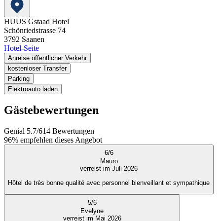
HUUS Gstaad Hotel
Schönriedstrasse 74
3792
Saanen
Hotel-Seite
Anreise öffentlicher Verkehr
kostenloser Transfer
Parking
Elektroauto laden
Gästebewertungen
Genial
5.7
/
6
14
Bewertungen
96%
empfehlen dieses Angebot
6
/
6
Mauro
verreist im Juli 2026
Hôtel de très bonne qualité avec personnel bienveillant et sympathique
5
/
6
Evelyne
verreist im Mai 2026