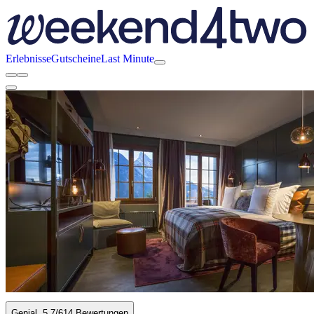
Erlebnisse
Gutscheine
Last Minute
Genial
5.7
/6
14 Bewertungen