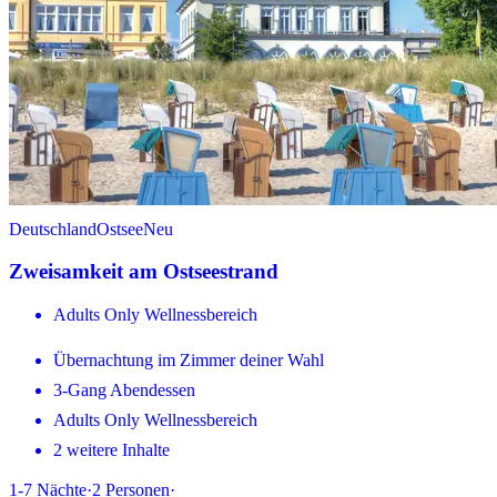
Deutschland
Ostsee
Neu
Zweisamkeit am Ostseestrand
Adults Only Wellnessbereich
Übernachtung im Zimmer deiner Wahl
3-Gang Abendessen
Adults Only Wellnessbereich
2 weitere Inhalte
1-7
Nächte
·
2
Personen
·