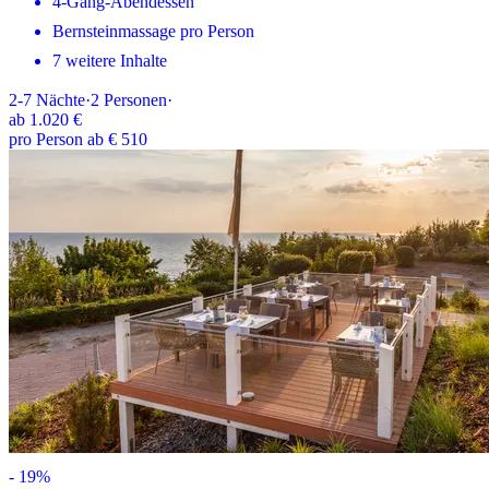
4-Gang-Abendessen
Bernsteinmassage pro Person
7 weitere Inhalte
2-7
Nächte
·
2
Personen
·
ab
1.020 €
pro Person ab € 510
-
19
%