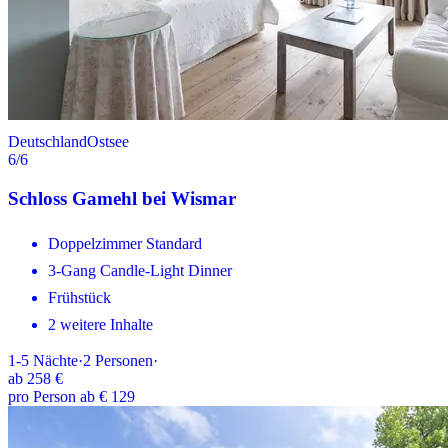
Deutschland
Ostsee
6
/6
Schloss Gamehl bei Wismar
Doppelzimmer Standard
3-Gang Candle-Light Dinner
Frühstück
2 weitere Inhalte
1-5
Nächte
·
2
Personen
·
ab
258 €
pro Person ab € 129