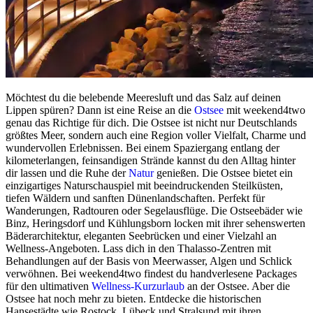
Möchtest du die belebende Meeresluft und das Salz auf deinen
Lippen spüren? Dann ist eine Reise an die
Ostsee
mit weekend4two
genau das Richtige für dich. Die Ostsee ist nicht nur Deutschlands
größtes Meer, sondern auch eine Region voller Vielfalt, Charme und
wundervollen Erlebnissen. Bei einem Spaziergang entlang der
kilometerlangen, feinsandigen Strände kannst du den Alltag hinter
dir lassen und die Ruhe der
Natur
genießen. Die Ostsee bietet ein
einzigartiges Naturschauspiel mit beeindruckenden Steilküsten,
tiefen Wäldern und sanften Dünenlandschaften. Perfekt für
Wanderungen, Radtouren oder Segelausflüge. Die Ostseebäder wie
Binz, Heringsdorf und Kühlungsborn locken mit ihrer sehenswerten
Bäderarchitektur, eleganten Seebrücken und einer Vielzahl an
Wellness-Angeboten. Lass dich in den Thalasso-Zentren mit
Behandlungen auf der Basis von Meerwasser, Algen und Schlick
verwöhnen. Bei weekend4two findest du handverlesene Packages
für den ultimativen
Wellness-Kurzurlaub
an der Ostsee. Aber die
Ostsee hat noch mehr zu bieten. Entdecke die historischen
Hansestädte wie Rostock, Lübeck und Stralsund mit ihren