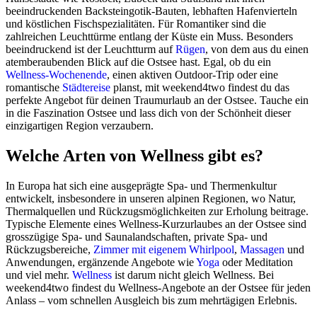
beeindruckenden Backsteingotik-Bauten, lebhaften Hafenvierteln
und köstlichen Fischspezialitäten. Für Romantiker sind die
zahlreichen Leuchttürme entlang der Küste ein Muss. Besonders
beeindruckend ist der Leuchtturm auf
Rügen
, von dem aus du einen
atemberaubenden Blick auf die Ostsee hast. Egal, ob du ein
Wellness-Wochenende
, einen aktiven Outdoor-Trip oder eine
romantische
Städtereise
planst, mit weekend4two findest du das
perfekte Angebot für deinen Traumurlaub an der Ostsee. Tauche ein
in die Faszination Ostsee und lass dich von der Schönheit dieser
einzigartigen Region verzaubern.
Welche Arten von Wellness gibt es?
In Europa hat sich eine ausgeprägte Spa- und Thermenkultur
entwickelt, insbesondere in unseren alpinen Regionen, wo Natur,
Thermalquellen und Rückzugsmöglichkeiten zur Erholung beitrage.
Typische Elemente eines Wellness-Kurzurlaubes an der Ostsee sind
grosszügige Spa- und Saunalandschaften, private Spa- und
Rückzugsbereiche,
Zimmer mit eigenem Whirlpool
,
Massagen
und
Anwendungen, ergänzende Angebote wie
Yoga
oder Meditation
und viel mehr.
Wellness
ist darum nicht gleich Wellness. Bei
weekend4two findest du Wellness-Angebote an der Ostsee für jeden
Anlass – vom schnellen Ausgleich bis zum mehrtägigen Erlebnis.