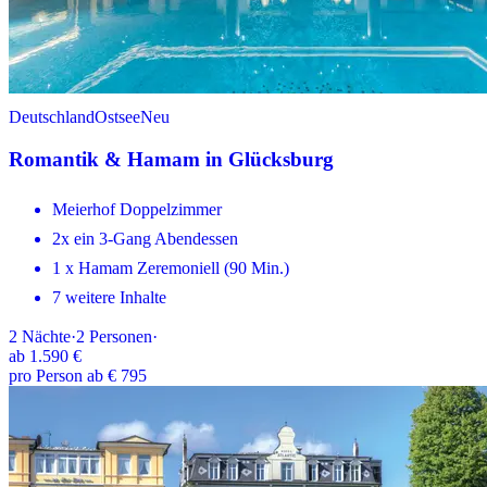
Deutschland
Ostsee
Neu
Romantik & Hamam in Glücksburg
Meierhof Doppelzimmer
2x ein 3-Gang Abendessen
1 x Hamam Zeremoniell (90 Min.)
7 weitere Inhalte
2
Nächte
·
2
Personen
·
ab
1.590 €
pro Person ab € 795