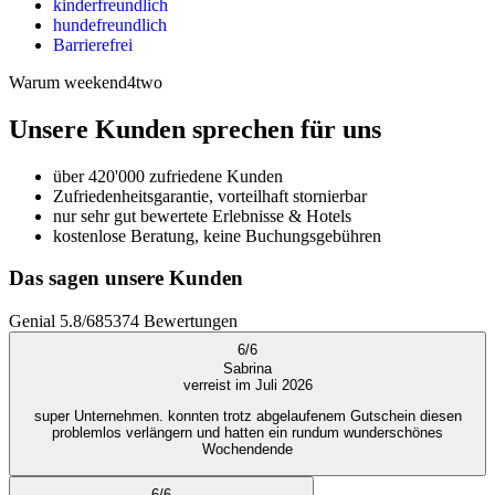
kinderfreundlich
hundefreundlich
Barrierefrei
Warum weekend4two
Unsere Kunden sprechen für uns
über 420'000 zufriedene Kunden
Zufriedenheitsgarantie, vorteilhaft stornierbar
nur sehr gut bewertete Erlebnisse & Hotels
kostenlose Beratung, keine Buchungsgebühren
Das sagen unsere Kunden
Genial
5.8
/
6
85374
Bewertungen
6
/
6
Sabrina
verreist im Juli 2026
super Unternehmen. konnten trotz abgelaufenem Gutschein diesen
problemlos verlängern und hatten ein rundum wunderschönes
Wochendende
6
/
6