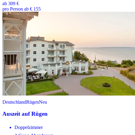
ab
309 €
pro Person ab € 155
Deutschland
Rügen
Neu
Auszeit auf Rügen
Doppelzimmer