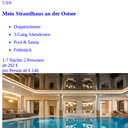
5.9
/6
Mein Strandhaus an der Ostsee
Doppelzimmer
3-Gang Abendessen
Pool & Sauna
Frühstück
1-7
Nächte
·
2
Personen
·
ab
292 €
pro Person ab € 146