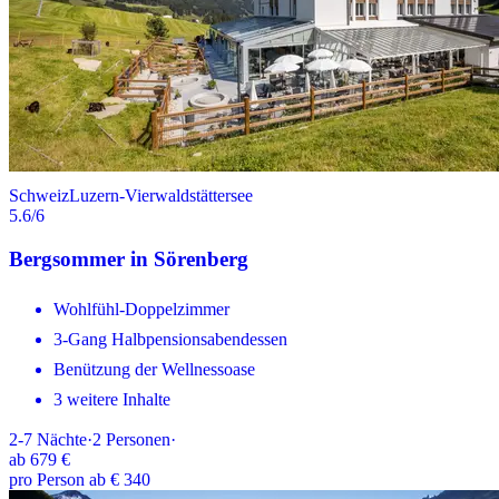
Schweiz
Luzern-Vierwaldstättersee
5.6
/6
Bergsommer in Sörenberg
Wohlfühl-Doppelzimmer
3-Gang Halbpensionsabendessen
Benützung der Wellnessoase
3 weitere Inhalte
2-7
Nächte
·
2
Personen
·
ab
679 €
pro Person ab € 340