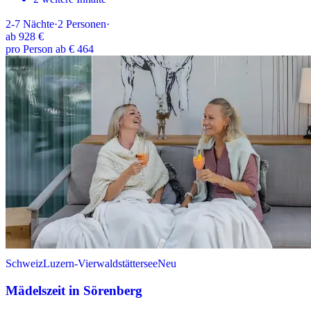
2-7
Nächte
·
2
Personen
·
ab
928 €
pro Person ab € 464
Schweiz
Luzern-Vierwaldstättersee
Neu
Mädelszeit in Sörenberg