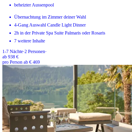
beheizter Aussenpool
Übernachtung im Zimmer deiner Wahl
4-Gang Auswahl Candle Light Dinner
2h in der Private Spa Suite Palmaris oder Rosaris
7 weitere Inhalte
1-7
Nächte
·
2
Personen
·
ab
938 €
pro Person ab € 469