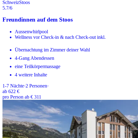
Schweiz
Stoos
5.7
/6
Freundinnen auf dem Stoos
Aussenwhirlpool
Wellness vor Check-in & nach Check-out inkl.
Übernachtung im Zimmer deiner Wahl
4-Gang Abendessen
eine Teilkörpermassage
4 weitere Inhalte
1-7
Nächte
·
2
Personen
·
ab
622 €
pro Person ab € 311