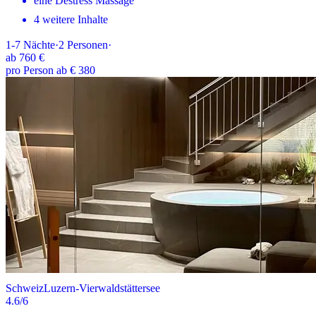
eine Destress Massage
4 weitere Inhalte
1-7
Nächte
·
2
Personen
·
ab
760 €
pro Person ab € 380
Schweiz
Luzern-Vierwaldstättersee
4.6
/6