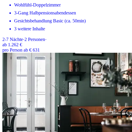
Wohlfühl-Doppelzimmer
3-Gang Halbpensionsabendessen
Gesichtsbehandlung Basic (ca. 50min)
3 weitere Inhalte
2-7
Nächte
·
2
Personen
·
ab
1.262 €
pro Person ab € 631