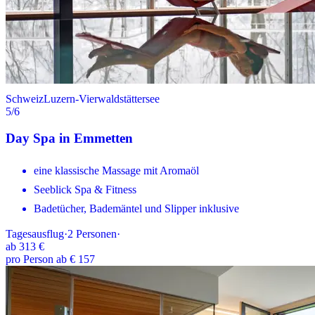
Schweiz
Luzern-Vierwaldstättersee
5
/6
Day Spa in Emmetten
eine klassische Massage mit Aromaöl
Seeblick Spa & Fitness
Badetücher, Bademäntel und Slipper inklusive
Tagesausflug
·
2
Personen
·
ab
313 €
pro Person ab € 157