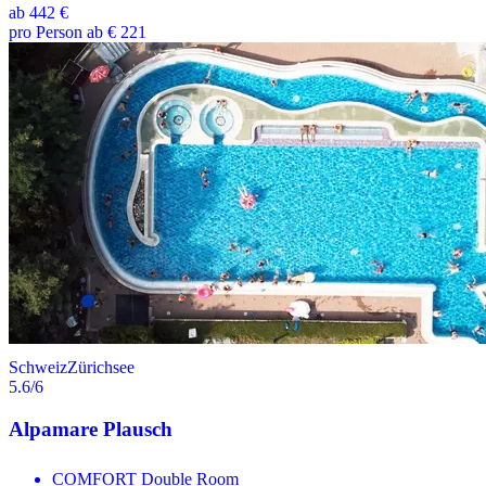
ab
442 €
pro Person ab € 221
Schweiz
Zürichsee
5.6
/6
Alpamare Plausch
COMFORT Double Room