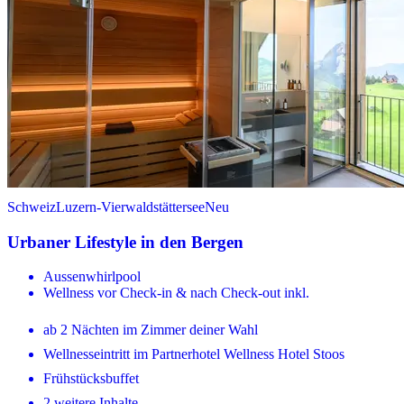
Schweiz
Luzern-Vierwaldstättersee
Neu
Urbaner Lifestyle in den Bergen
Aussenwhirlpool
Wellness vor Check-in & nach Check-out inkl.
ab 2 Nächten im Zimmer deiner Wahl
Wellnesseintritt im Partnerhotel Wellness Hotel Stoos
Frühstücksbuffet
2 weitere Inhalte