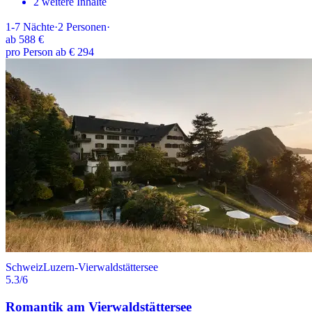
2 weitere Inhalte
1-7
Nächte
·
2
Personen
·
ab
588 €
pro Person ab € 294
Schweiz
Luzern-Vierwaldstättersee
5.3
/6
Romantik am Vierwaldstättersee