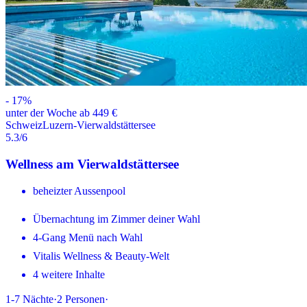
-
17
%
unter der Woche ab 449 €
Schweiz
Luzern-Vierwaldstättersee
5.3
/6
Wellness am Vierwaldstättersee
beheizter Aussenpool
Übernachtung im Zimmer deiner Wahl
4-Gang Menü nach Wahl
Vitalis Wellness & Beauty-Welt
4 weitere Inhalte
1-7
Nächte
·
2
Personen
·