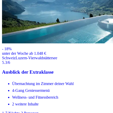
-
18
%
unter der Woche ab 1.048 €
Schweiz
Luzern-Vierwaldstättersee
5.3
/6
Ausblick der Extraklasse
Übernachtung im Zimmer deiner Wahl
4-Gang Geniessermenü
Wellness- und Fitnessbereich
2 weitere Inhalte