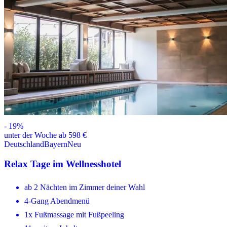
-
19
%
unter der Woche ab 598 €
Deutschland
Bayern
Neu
Relax Tage im Wellnesshotel
ab 2 Nächten im Zimmer deiner Wahl
4-Gang Abendmenü
1x Fußmassage mit Fußpeeling