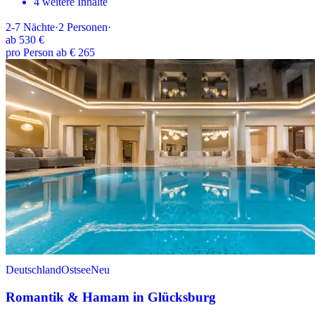
4 weitere Inhalte
2-7
Nächte
·
2
Personen
·
ab
530 €
pro Person ab € 265
Deutschland
Ostsee
Neu
Romantik & Hamam in Glücksburg