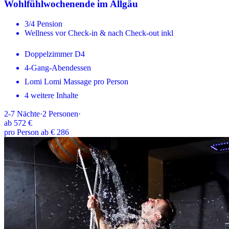
Wohlfühlwochenende im Allgäu
3/4 Pension
Wellness vor Check-in & nach Check-out inkl
Doppelzimmer D4
4-Gang-Abendessen
Lomi Lomi Massage pro Person
4 weitere Inhalte
2-7
Nächte
·
2
Personen
·
ab
572 €
pro Person ab € 286