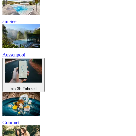
am See
Aussenpool
bis 3h Fahrzeit
Gourmet