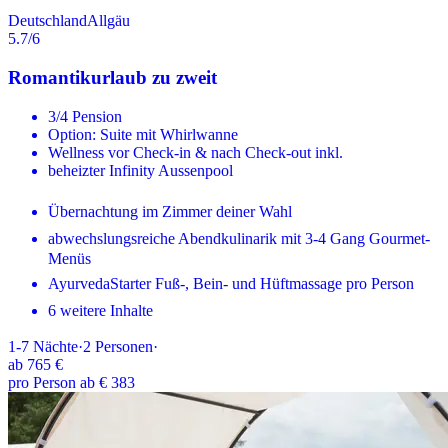
Deutschland
Allgäu
5.7
/6
Romantikurlaub zu zweit
3/4 Pension
Option: Suite mit Whirlwanne
Wellness vor Check-in & nach Check-out inkl.
beheizter Infinity Aussenpool
Übernachtung im Zimmer deiner Wahl
abwechslungsreiche Abendkulinarik mit 3-4 Gang Gourmet-
Menüs
AyurvedaStarter Fuß-, Bein- und Hüftmassage pro Person
6 weitere Inhalte
1-7
Nächte
·
2
Personen
·
ab
765 €
pro Person ab € 383