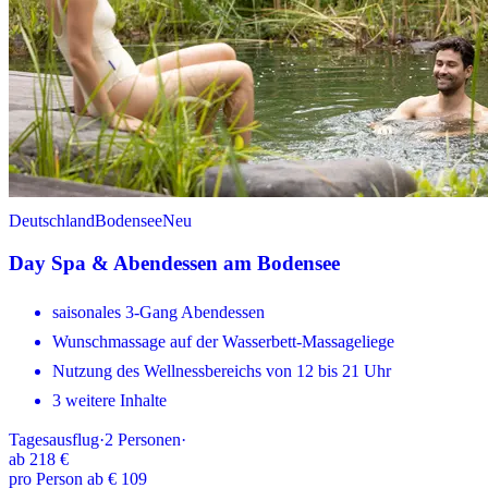
Deutschland
Bodensee
Neu
Day Spa & Abendessen am Bodensee
saisonales 3-Gang Abendessen
Wunschmassage auf der Wasserbett-Massageliege
Nutzung des Wellnessbereichs von 12 bis 21 Uhr
3 weitere Inhalte
Tagesausflug
·
2
Personen
·
ab
218 €
pro Person ab € 109