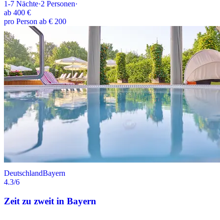
1-7
Nächte
·
2
Personen
·
ab
400 €
pro Person ab € 200
Deutschland
Bayern
4.3
/6
Zeit zu zweit in Bayern