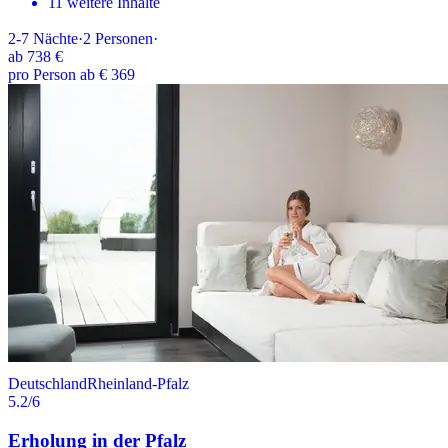
11 weitere Inhalte
2-7
Nächte
·
2
Personen
·
ab
738 €
pro Person ab € 369
Deutschland
Rheinland-Pfalz
5.2
/6
Erholung in der Pfalz