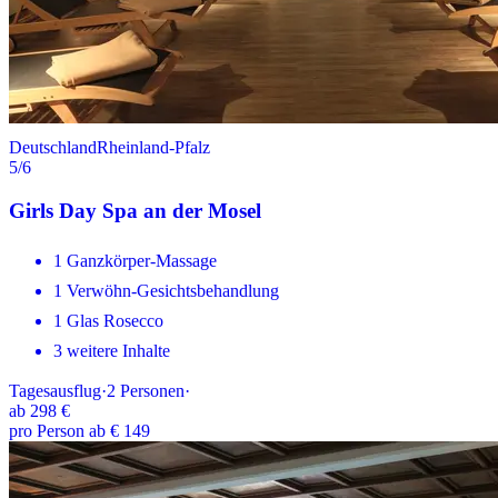
Deutschland
Rheinland-Pfalz
5
/6
Girls Day Spa an der Mosel
1 Ganzkörper-Massage
1 Verwöhn-Gesichtsbehandlung
1 Glas Rosecco
3 weitere Inhalte
Tagesausflug
·
2
Personen
·
ab
298 €
pro Person ab € 149