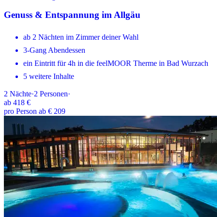
Genuss & Entspannung im Allgäu
ab 2 Nächten im Zimmer deiner Wahl
3-Gang Abendessen
ein Eintritt für 4h in die feelMOOR Therme in Bad Wurzach
5 weitere Inhalte
2
Nächte
·
2
Personen
·
ab
418 €
pro Person ab € 209