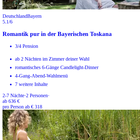
Deutschland
Bayern
5.1
/6
Romantik pur in der Bayerischen Toskana
3/4 Pension
ab 2 Nächten im Zimmer deiner Wahl
romantisches 6-Gänge Candlelight-Dinner
4-Gang-Abend-Wahlmenü
7 weitere Inhalte
2-7
Nächte
·
2
Personen
·
ab
636 €
pro Person ab € 318