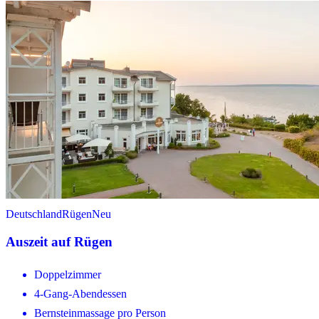
Deutschland
Rügen
Neu
Auszeit auf Rügen
Doppelzimmer
4-Gang-Abendessen
Bernsteinmassage pro Person