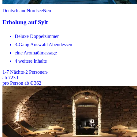
Deutschland
Nordsee
Neu
Erholung auf Sylt
Deluxe Doppelzimmer
3-Gang Auswahl Abendessen
eine Aromaölmassage
4 weitere Inhalte
1-7
Nächte
·
2
Personen
·
ab
723 €
pro Person ab € 362