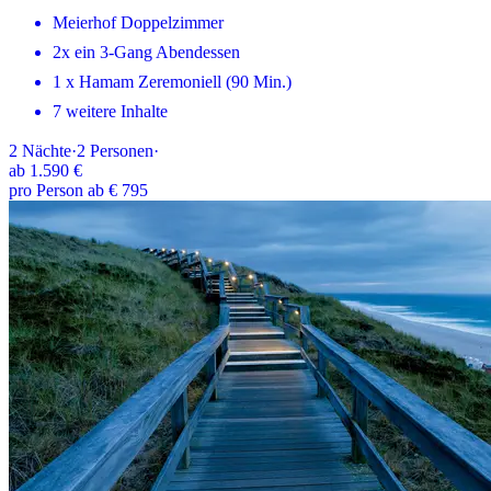
Meierhof Doppelzimmer
2x ein 3-Gang Abendessen
1 x Hamam Zeremoniell (90 Min.)
7 weitere Inhalte
2
Nächte
·
2
Personen
·
ab
1.590 €
pro Person ab € 795