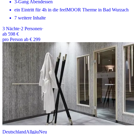
3-Gang Abendessen
ein Eintritt für 4h in die feelMOOR Therme in Bad Wurzach
7 weitere Inhalte
3
Nächte
·
2
Personen
·
ab
598 €
pro Person ab € 299
Deutschland
Allgäu
Neu