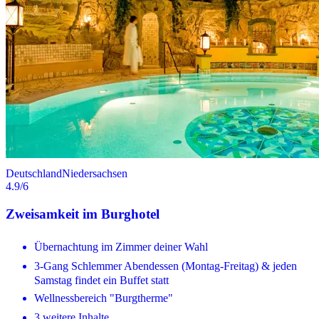
Deutschland
Niedersachsen
4.9
/6
Zweisamkeit im Burghotel
Übernachtung im Zimmer deiner Wahl
3-Gang Schlemmer Abendessen (Montag-Freitag) & jeden
Samstag findet ein Buffet statt
Wellnessbereich "Burgtherme"
3 weitere Inhalte