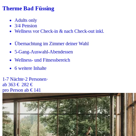
Therme Bad Füssing
Adults only
3/4 Pension
Wellness vor Check-in & nach Check-out inkl.
Übernachtung im Zimmer deiner Wahl
5-Gang-Auswahl-Abendessen
Wellness- und Fitnessbereich
6 weitere Inhalte
1-7
Nächte
·
2
Personen
·
ab
363 €
282 €
pro Person ab € 141