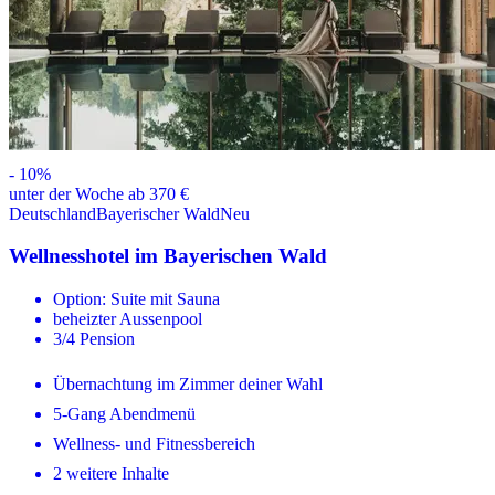
-
10
%
unter der Woche ab 370 €
Deutschland
Bayerischer Wald
Neu
Wellnesshotel im Bayerischen Wald
Option: Suite mit Sauna
beheizter Aussenpool
3/4 Pension
Übernachtung im Zimmer deiner Wahl
5-Gang Abendmenü
Wellness- und Fitnessbereich
2 weitere Inhalte