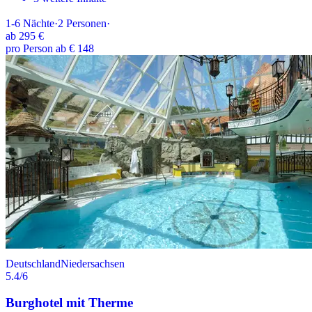
1-6
Nächte
·
2
Personen
·
ab
295 €
pro Person ab € 148
Deutschland
Niedersachsen
5.4
/6
Burghotel mit Therme