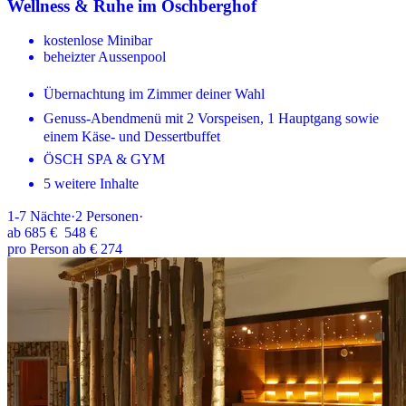
Wellness & Ruhe im Öschberghof
kostenlose Minibar
beheizter Aussenpool
Übernachtung im Zimmer deiner Wahl
Genuss-Abendmenü mit 2 Vorspeisen, 1 Hauptgang sowie
einem Käse- und Dessertbuffet
ÖSCH SPA & GYM
5 weitere Inhalte
1-7
Nächte
·
2
Personen
·
ab
685 €
548 €
pro Person ab € 274