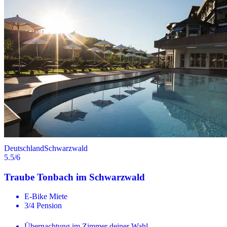
Deutschland
Schwarzwald
5.5
/6
Traube Tonbach im Schwarzwald
E-Bike Miete
3/4 Pension
Übernachtung im Zimmer deiner Wahl