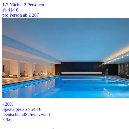
1-7
Nächte
·
2
Personen
·
ab
414 €
pro Person ab € 207
-
20
%
Spezialpreis ab 548 €
Deutschland
Schwarzwald
5.9
/6