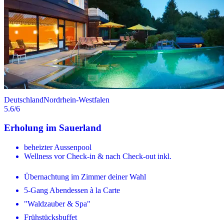
Deutschland
Nordrhein-Westfalen
5.6
/6
Erholung im Sauerland
beheizter Aussenpool
Wellness vor Check-in & nach Check-out inkl.
Übernachtung im Zimmer deiner Wahl
5-Gang Abendessen à la Carte
"Waldzauber & Spa"
Frühstücksbuffet