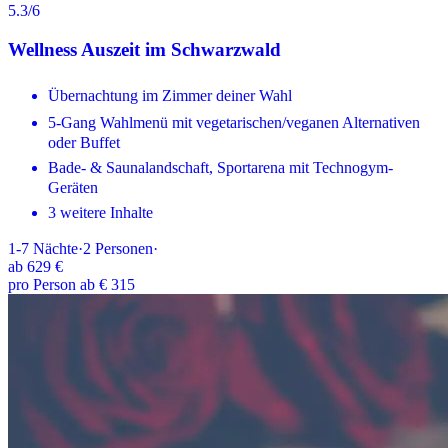
5.3
/6
Wellness Auszeit im Schwarzwald
Übernachtung im Zimmer deiner Wahl
5-Gang Wahlmenü mit vegetarischen/veganen Alternativen
oder Buffet
Bade- & Saunalandschaft, Sportarena mit Technogym-
Geräten
3 weitere Inhalte
1-7
Nächte
·
2
Personen
·
ab
629 €
pro Person ab € 315