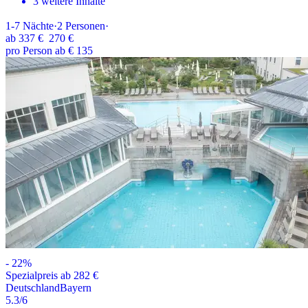
3 weitere Inhalte
1-7
Nächte
·
2
Personen
·
ab
337 €
270 €
pro Person ab € 135
-
22
%
Spezialpreis ab 282 €
Deutschland
Bayern
5.3
/6