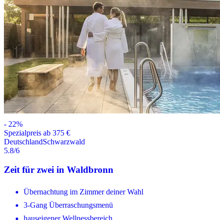
-
22
%
Spezialpreis ab 375 €
Deutschland
Schwarzwald
5.8
/6
Zeit für zwei in Waldbronn
Übernachtung im Zimmer deiner Wahl
3-Gang Überraschungsmenü
hauseigener Wellnessbereich