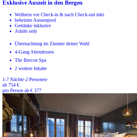
Exklusive Auszeit in den Bergen
Wellness vor Check-in & nach Check-out inkl.
beheizter Aussenpool
Getränke inklusive
Adults only
Übernachtung im Zimmer deiner Wahl
4-Gang Abendessen
The Brecon Spa
2 weitere Inhalte
1-7
Nächte
·
2
Personen
·
ab
754 €
pro Person ab € 377