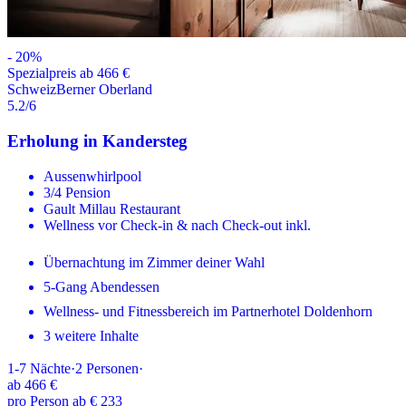
-
20
%
Spezialpreis ab 466 €
Schweiz
Berner Oberland
5.2
/6
Erholung in Kandersteg
Aussenwhirlpool
3/4 Pension
Gault Millau Restaurant
Wellness vor Check-in & nach Check-out inkl.
Übernachtung im Zimmer deiner Wahl
5-Gang Abendessen
Wellness- und Fitnessbereich im Partnerhotel Doldenhorn
3 weitere Inhalte
1-7
Nächte
·
2
Personen
·
ab
466 €
pro Person ab € 233