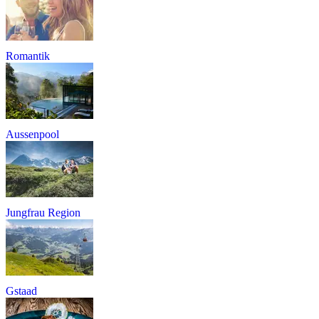
Romantik
Aussenpool
Jungfrau Region
Gstaad