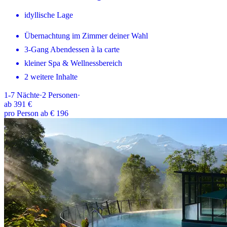
idyllische Lage
Übernachtung im Zimmer deiner Wahl
3-Gang Abendessen à la carte
kleiner Spa & Wellnessbereich
2 weitere Inhalte
1-7
Nächte
·
2
Personen
·
ab
391 €
pro Person ab € 196