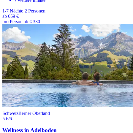
7 weitere Inhalte
1-7
Nächte
·
2
Personen
·
ab
659 €
pro Person ab € 330
Schweiz
Berner Oberland
5.6
/6
Wellness in Adelboden