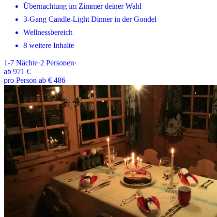
Übernachtung im Zimmer deiner Wahl
3-Gang Candle-Light Dinner in der Gondel
Wellnessbereich
8 weitere Inhalte
1-7
Nächte
·
2
Personen
·
ab
971 €
pro Person ab € 486