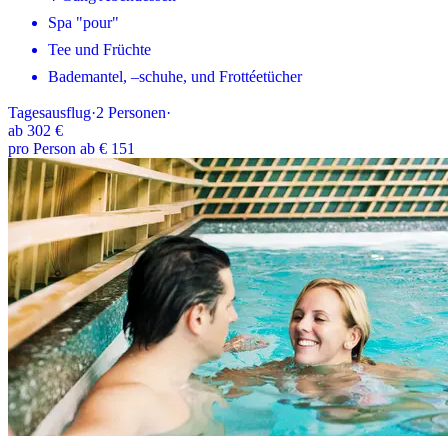
Spa "pour"
Tee und Früchte
Bademantel, –schuhe, und Frottéetücher
Tagesausflug
·
2
Personen
·
ab
302 €
pro Person ab € 151