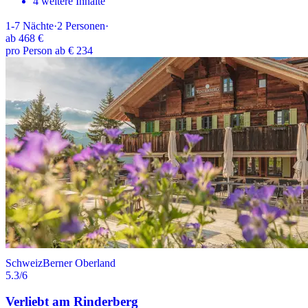
4 weitere Inhalte
1-7
Nächte
·
2
Personen
·
ab
468 €
pro Person ab € 234
Schweiz
Berner Oberland
5.3
/6
Verliebt am Rinderberg