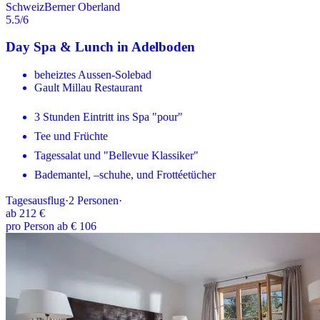
Schweiz
Berner Oberland
5.5
/6
Day Spa & Lunch in Adelboden
beheiztes Aussen-Solebad
Gault Millau Restaurant
3 Stunden Eintritt ins Spa "pour"
Tee und Früchte
Tagessalat und "Bellevue Klassiker"
Bademantel, –schuhe, und Frottéetücher
Tagesausflug
·
2
Personen
·
ab
212 €
pro Person ab € 106