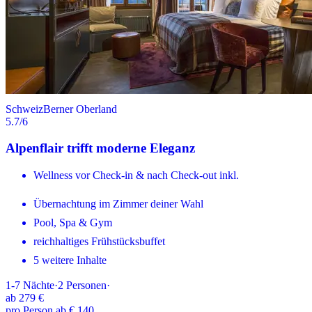
Schweiz
Berner Oberland
5.7
/6
Alpenflair trifft moderne Eleganz
Wellness vor Check-in & nach Check-out inkl.
Übernachtung im Zimmer deiner Wahl
Pool, Spa & Gym
reichhaltiges Frühstücksbuffet
5 weitere Inhalte
1-7
Nächte
·
2
Personen
·
ab
279 €
pro Person ab € 140