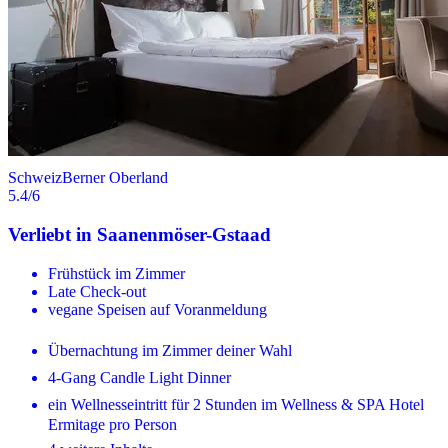
Schweiz
Berner Oberland
5.4
/6
Verliebt in Saanenmöser-Gstaad
Frühstück im Zimmer
Late Check-out
vegane Speisen auf Voranmeldung
Übernachtung im Zimmer deiner Wahl
4-Gang Candle Light Dinner
ein Wellnesseintritt für 2 Stunden im Wellness & SPA Hotel
Ermitage pro Person