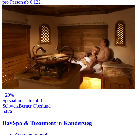
pro Person ab € 122
-
20
%
Spezialpreis ab 250 €
Schweiz
Berner Oberland
5.8
/6
DaySpa & Treatment in Kandersteg
Aussenwhirlpool