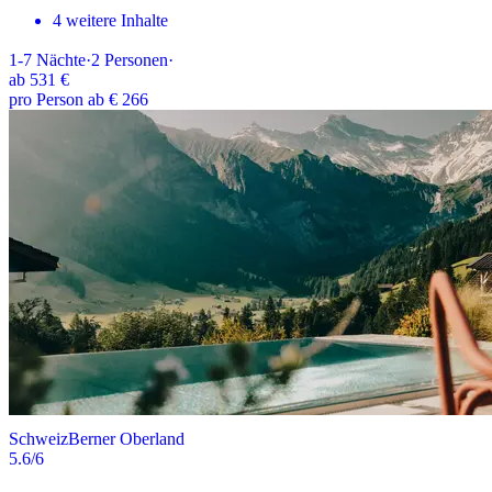
4 weitere Inhalte
1-7
Nächte
·
2
Personen
·
ab
531 €
pro Person ab € 266
Schweiz
Berner Oberland
5.6
/6