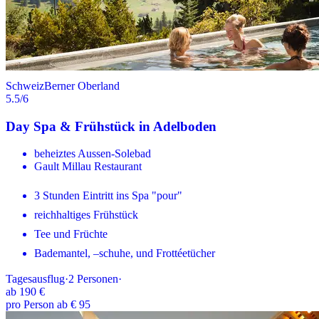
Schweiz
Berner Oberland
5.5
/6
Day Spa & Frühstück in Adelboden
beheiztes Aussen-Solebad
Gault Millau Restaurant
3 Stunden Eintritt ins Spa "pour"
reichhaltiges Frühstück
Tee und Früchte
Bademantel, –schuhe, und Frottéetücher
Tagesausflug
·
2
Personen
·
ab
190 €
pro Person ab € 95