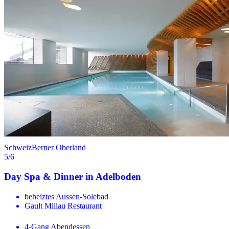
Schweiz
Berner Oberland
5
/6
Day Spa & Dinner in Adelboden
beheiztes Aussen-Solebad
Gault Millau Restaurant
4-Gang Abendessen