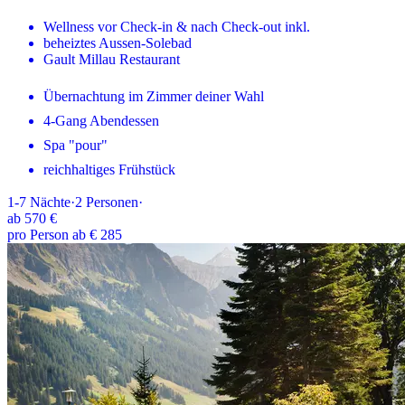
Wellness vor Check-in & nach Check-out inkl.
beheiztes Aussen-Solebad
Gault Millau Restaurant
Übernachtung im Zimmer deiner Wahl
4-Gang Abendessen
Spa "pour"
reichhaltiges Frühstück
1-7
Nächte
·
2
Personen
·
ab
570 €
pro Person ab € 285