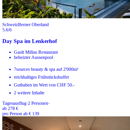
Schweiz
Berner Oberland
5.6
/6
Day Spa im Lenkerhof
Gault Millau Restaurant
beheizter Aussenpool
7sources beauty & spa auf 2'000m²
reichhaltiges Frühstücksbuffet
Guthaben im Wert von CHF 50.-
2 weitere Inhalte
Tagesausflug
·
2
Personen
·
ab
278 €
pro Person ab € 139