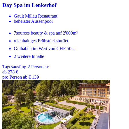
Day Spa im Lenkerhof
Gault Millau Restaurant
beheizter Aussenpool
7sources beauty & spa auf 2'000m²
reichhaltiges Frühstücksbuffet
Guthaben im Wert von CHF 50.-
2 weitere Inhalte
Tagesausflug
·
2
Personen
·
ab
278 €
pro Person ab € 139