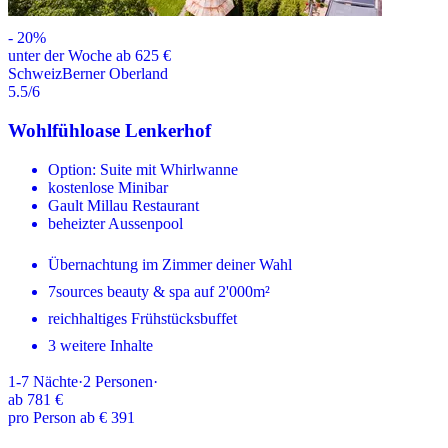
-
20
%
unter der Woche ab 625 €
Schweiz
Berner Oberland
5.5
/6
Wohlfühloase Lenkerhof
Option: Suite mit Whirlwanne
kostenlose Minibar
Gault Millau Restaurant
beheizter Aussenpool
Übernachtung im Zimmer deiner Wahl
7sources beauty & spa auf 2'000m²
reichhaltiges Frühstücksbuffet
3 weitere Inhalte
1-7
Nächte
·
2
Personen
·
ab
781 €
pro Person ab € 391