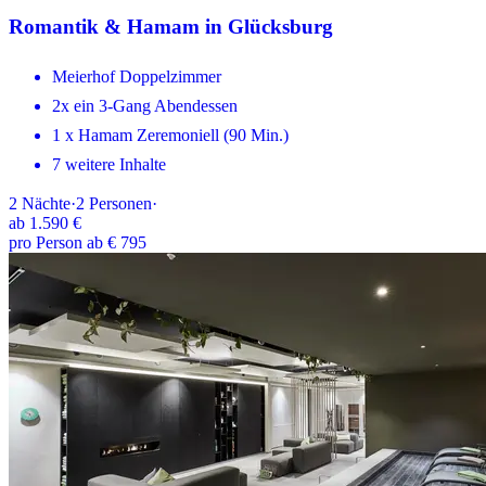
Romantik & Hamam in Glücksburg
Meierhof Doppelzimmer
2x ein 3-Gang Abendessen
1 x Hamam Zeremoniell (90 Min.)
7 weitere Inhalte
2
Nächte
·
2
Personen
·
ab
1.590 €
pro Person ab € 795