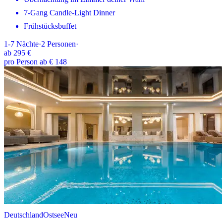
7-Gang Candle-Light Dinner
Frühstücksbuffet
1-7
Nächte
·
2
Personen
·
ab
295 €
pro Person ab € 148
Deutschland
Ostsee
Neu