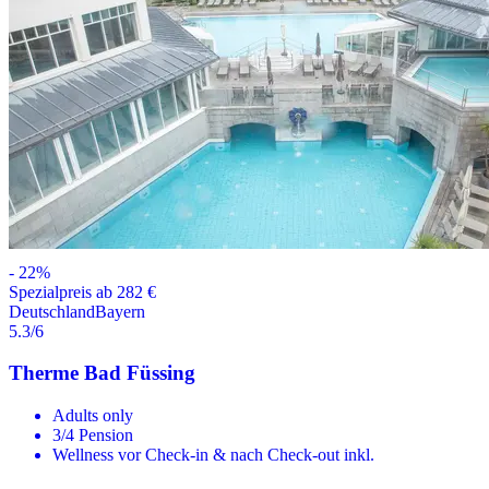
-
22
%
Spezialpreis ab 282 €
Deutschland
Bayern
5.3
/6
Therme Bad Füssing
Adults only
3/4 Pension
Wellness vor Check-in & nach Check-out inkl.