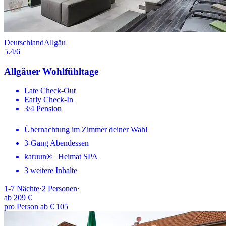
Deutschland
Allgäu
5.4
/6
Allgäuer Wohlfühltage
Late Check-Out
Early Check-In
3/4 Pension
Übernachtung im Zimmer deiner Wahl
3-Gang Abendessen
karuun® | Heimat SPA
3 weitere Inhalte
1-7
Nächte
·
2
Personen
·
ab
209 €
pro Person ab € 105