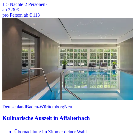
1-5
Nächte
·
2
Personen
·
ab
226 €
pro Person ab € 113
Deutschland
Baden-Württemberg
Neu
Kulinarische Auszeit in Affalterbach
Übernachtung im Zimmer deiner Wahl