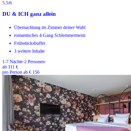
5.5
/6
DU & ICH ganz allein
Übernachtung im Zimmer deiner Wahl
romantisches 4-Gang Schlemmermenü
Frühstücksbuffet
3 weitere Inhalte
1-7
Nächte
·
2
Personen
·
ab
311 €
pro Person ab € 156