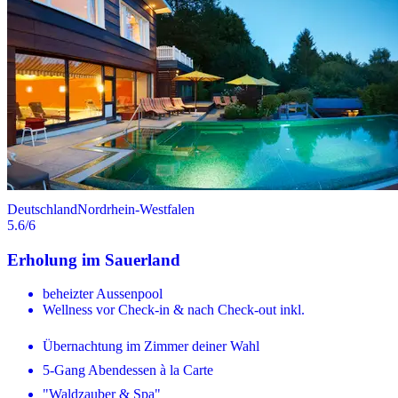
Deutschland
Nordrhein-Westfalen
5.6
/6
Erholung im Sauerland
beheizter Aussenpool
Wellness vor Check-in & nach Check-out inkl.
Übernachtung im Zimmer deiner Wahl
5-Gang Abendessen à la Carte
"Waldzauber & Spa"