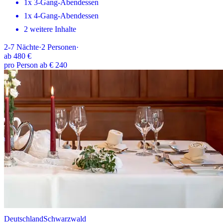
1x 3-Gang-Abendessen
1x 4-Gang-Abendessen
2 weitere Inhalte
2-7
Nächte
·
2
Personen
·
ab
480 €
pro Person ab € 240
Deutschland
Schwarzwald