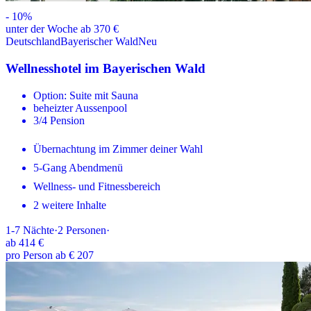
-
10
%
unter der Woche ab 370 €
Deutschland
Bayerischer Wald
Neu
Wellnesshotel im Bayerischen Wald
Option: Suite mit Sauna
beheizter Aussenpool
3/4 Pension
Übernachtung im Zimmer deiner Wahl
5-Gang Abendmenü
Wellness- und Fitnessbereich
2 weitere Inhalte
1-7
Nächte
·
2
Personen
·
ab
414 €
pro Person ab € 207