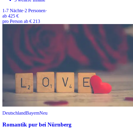
1-7
Nächte
·
2
Personen
·
ab
425 €
pro Person ab € 213
Deutschland
Bayern
Neu
Romantik pur bei Nürnberg