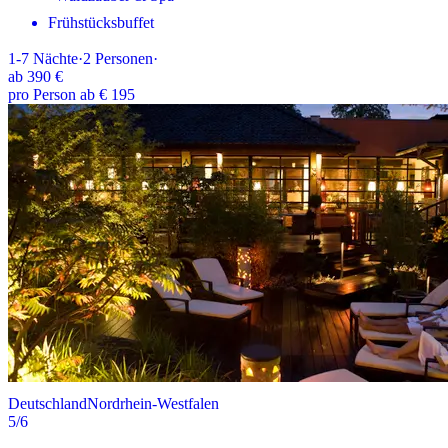
Frühstücksbuffet
1-7
Nächte
·
2
Personen
·
ab
390 €
pro Person ab € 195
Deutschland
Nordrhein-Westfalen
5
/6