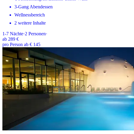
3-Gang Abendessen
Wellnessbereich
2 weitere Inhalte
1-7
Nächte
·
2
Personen
·
ab
289 €
pro Person ab € 145