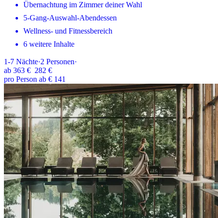
Übernachtung im Zimmer deiner Wahl
5-Gang-Auswahl-Abendessen
Wellness- und Fitnessbereich
6 weitere Inhalte
1-7
Nächte
·
2
Personen
·
ab
363 €
282 €
pro Person ab € 141