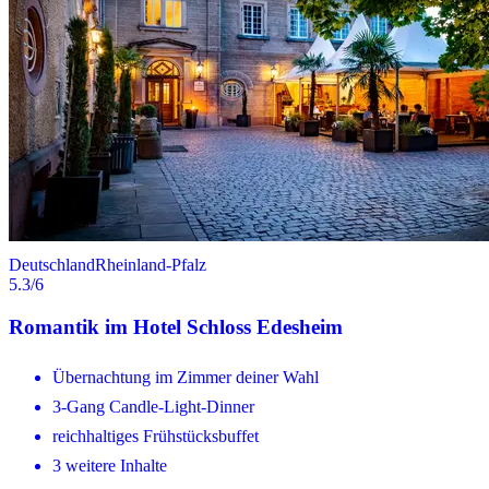
Deutschland
Rheinland-Pfalz
5.3
/6
Romantik im Hotel Schloss Edesheim
Übernachtung im Zimmer deiner Wahl
3-Gang Candle-Light-Dinner
reichhaltiges Frühstücksbuffet
3 weitere Inhalte