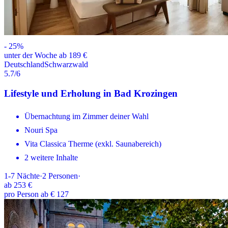
-
25
%
unter der Woche ab 189 €
Deutschland
Schwarzwald
5.7
/6
Lifestyle und Erholung in Bad Krozingen
Übernachtung im Zimmer deiner Wahl
Nouri Spa
Vita Classica Therme (exkl. Saunabereich)
2 weitere Inhalte
1-7
Nächte
·
2
Personen
·
ab
253 €
pro Person ab € 127