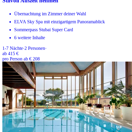
Stilvoll Auszeit nehmen
Übernachtung im Zimmer deiner Wahl
ELVA Sky Spa mit einzigartigem Panoramablick
Sommerpass Stubai Super Card
6 weitere Inhalte
1-7
Nächte
·
2
Personen
·
ab
415 €
pro Person ab € 208