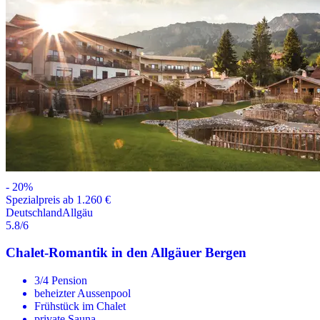
-
20
%
Spezialpreis ab 1.260 €
Deutschland
Allgäu
5.8
/6
Chalet-Romantik in den Allgäuer Bergen
3/4 Pension
beheizter Aussenpool
Frühstück im Chalet
private Sauna