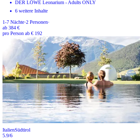
DER LÖWE Leonarium - Adults ONLY
6 weitere Inhalte
1-7
Nächte
·
2
Personen
·
ab
384 €
pro Person ab € 192
Italien
Südtirol
5.9
/6