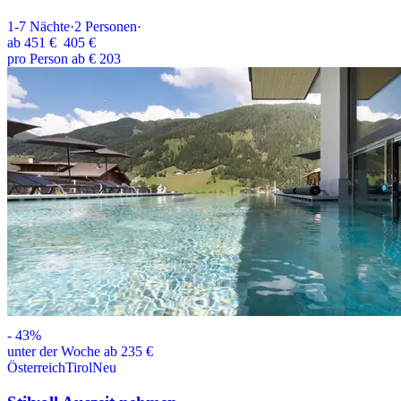
1-7
Nächte
·
2
Personen
·
ab
451 €
405 €
pro Person ab € 203
-
43
%
unter der Woche ab 235 €
Österreich
Tirol
Neu