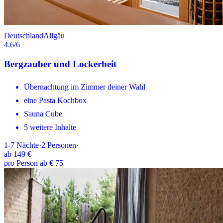
Deutschland
Allgäu
4.6
/6
Bergzauber und Lockerheit
Übernachtung im Zimmer deiner Wahl
eine Pasta Kochbox
Sauna Cube
5 weitere Inhalte
1-7
Nächte
·
2
Personen
·
ab
149 €
pro Person ab € 75