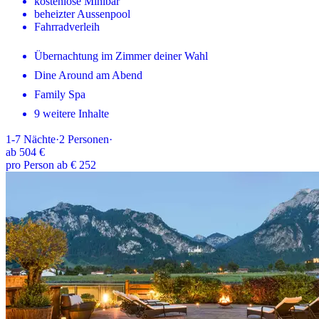
kostenlose Minibar
beheizter Aussenpool
Fahrradverleih
Übernachtung im Zimmer deiner Wahl
Dine Around am Abend
Family Spa
9 weitere Inhalte
1-7
Nächte
·
2
Personen
·
ab
504 €
pro Person ab € 252