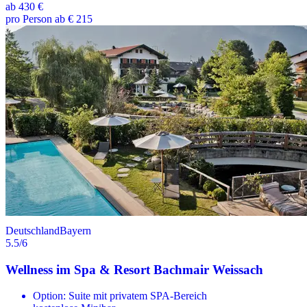
ab
430 €
pro Person ab € 215
Deutschland
Bayern
5.5
/6
Wellness im Spa & Resort Bachmair Weissach
Option: Suite mit privatem SPA-Bereich