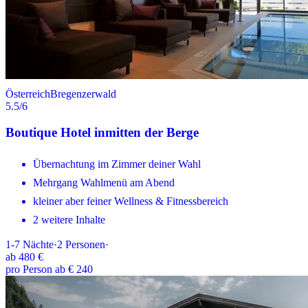
Österreich
Bregenzerwald
5.5
/6
Boutique Hotel inmitten der Berge
Übernachtung im Zimmer deiner Wahl
Mehrgang Wahlmenü am Abend
kleiner aber feiner Wellness & Fitnessbereich
2 weitere Inhalte
1-7
Nächte
·
2
Personen
·
ab
480 €
pro Person ab € 240