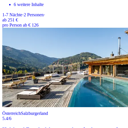
6 weitere Inhalte
1-7
Nächte
·
2
Personen
·
ab
251 €
pro Person ab € 126
Österreich
Salzburgerland
5.4
/6