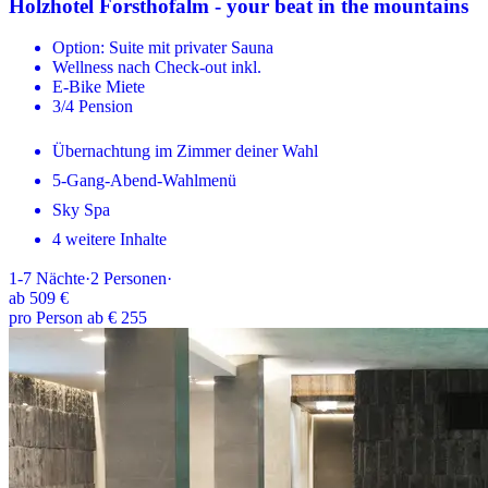
Holzhotel Forsthofalm - your beat in the mountains
Option: Suite mit privater Sauna
Wellness nach Check-out inkl.
E-Bike Miete
3/4 Pension
Übernachtung im Zimmer deiner Wahl
5-Gang-Abend-Wahlmenü
Sky Spa
4 weitere Inhalte
1-7
Nächte
·
2
Personen
·
ab
509 €
pro Person ab € 255