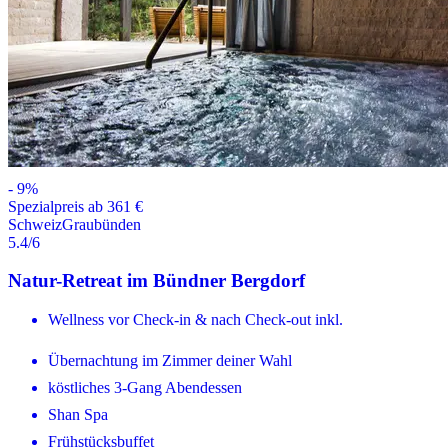
-
9
%
Spezialpreis ab 361 €
Schweiz
Graubünden
5.4
/6
Natur-Retreat im Bündner Bergdorf
Wellness vor Check-in & nach Check-out inkl.
Übernachtung im Zimmer deiner Wahl
köstliches 3-Gang Abendessen
Shan Spa
Frühstücksbuffet