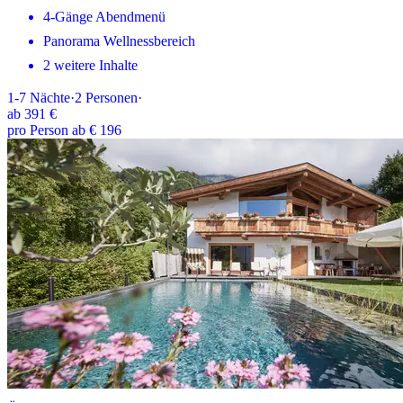
4-Gänge Abendmenü
Panorama Wellnessbereich
2 weitere Inhalte
1-7
Nächte
·
2
Personen
·
ab
391 €
pro Person ab € 196