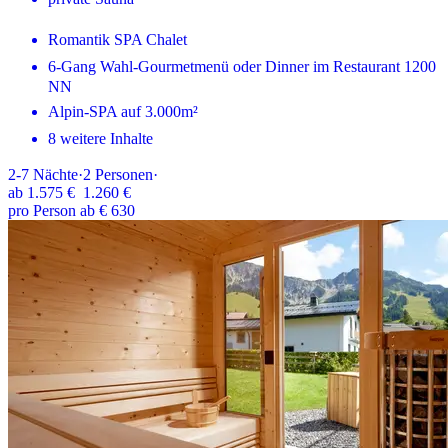
Romantik SPA Chalet
6-Gang Wahl-Gourmetmenü oder Dinner im Restaurant 1200
NN
Alpin-SPA auf 3.000m²
8 weitere Inhalte
2-7
Nächte
·
2
Personen
·
ab
1.575 €
1.260 €
pro Person ab € 630