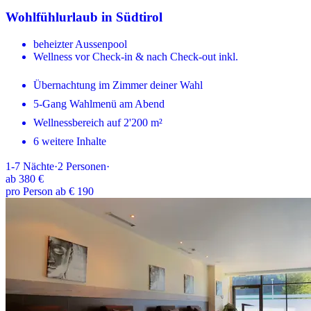
Wohlfühlurlaub in Südtirol
beheizter Aussenpool
Wellness vor Check-in & nach Check-out inkl.
Übernachtung im Zimmer deiner Wahl
5-Gang Wahlmenü am Abend
Wellnessbereich auf 2'200 m²
6 weitere Inhalte
1-7
Nächte
·
2
Personen
·
ab
380 €
pro Person ab € 190