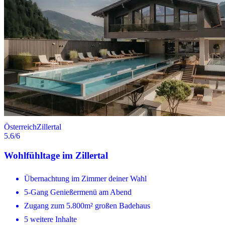
Österreich
Zillertal
5.6
/6
Wohlfühltage im Zillertal
Übernachtung im Zimmer deiner Wahl
5-Gang Genießermenü am Abend
Zugang zum 5.800m² großen Badehaus
5 weitere Inhalte