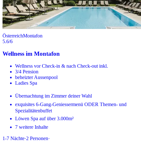
Österreich
Montafon
5.6
/6
Wellness im Montafon
Wellness vor Check-in & nach Check-out inkl.
3/4 Pension
beheizter Aussenpool
Ladies Spa
Übernachtung im Zimmer deiner Wahl
exquisites 6-Gang-Geniessermenü ODER Themen- und
Spezialitätenbuffet
Löwen Spa auf über 3.000m²
7 weitere Inhalte
1-7
Nächte
·
2
Personen
·