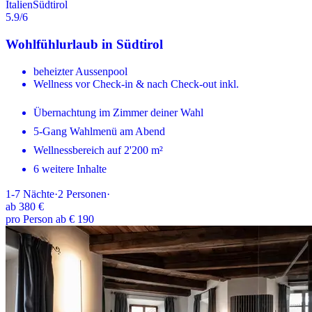
Italien
Südtirol
5.9
/6
Wohlfühlurlaub in Südtirol
beheizter Aussenpool
Wellness vor Check-in & nach Check-out inkl.
Übernachtung im Zimmer deiner Wahl
5-Gang Wahlmenü am Abend
Wellnessbereich auf 2'200 m²
6 weitere Inhalte
1-7
Nächte
·
2
Personen
·
ab
380 €
pro Person ab € 190