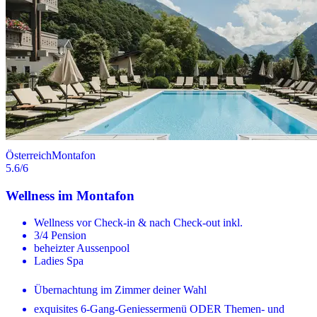
Österreich
Montafon
5.6
/6
Wellness im Montafon
Wellness vor Check-in & nach Check-out inkl.
3/4 Pension
beheizter Aussenpool
Ladies Spa
Übernachtung im Zimmer deiner Wahl
exquisites 6-Gang-Geniessermenü ODER Themen- und