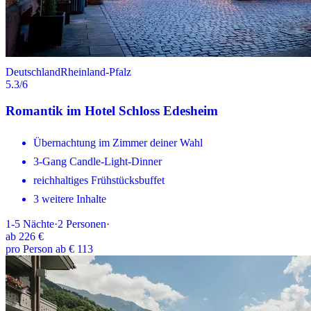
Deutschland
Rheinland-Pfalz
5.3
/6
Romantik im Hotel Schloss Edesheim
Übernachtung im Zimmer deiner Wahl
3-Gang Candle-Light-Dinner
reichhaltiges Frühstücksbuffet
3 weitere Inhalte
1-5
Nächte
·
2
Personen
·
ab
226 €
pro Person ab € 113