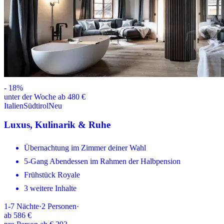
-
18
%
unter der Woche ab 480 €
Italien
Südtirol
Neu
Luxus, Kulinarik & Ruhe
Übernachtung im Zimmer deiner Wahl
5-Gang Abendessen im Rahmen der Halbpension
Frühstück Royale
3 weitere Inhalte
1-7
Nächte
·
2
Personen
·
ab
586 €