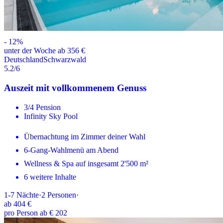
-
12
%
unter der Woche ab 356 €
Deutschland
Schwarzwald
5.2
/6
Auszeit mit vollkommenem Genuss
3/4 Pension
Infinity Sky Pool
Übernachtung im Zimmer deiner Wahl
6-Gang-Wahlmenü am Abend
Wellness & Spa auf insgesamt 2'500 m²
6 weitere Inhalte
1-7
Nächte
·
2
Personen
·
ab
404 €
pro Person ab € 202