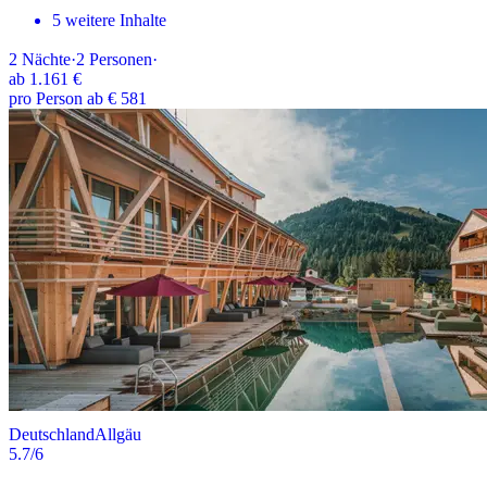
5 weitere Inhalte
2
Nächte
·
2
Personen
·
ab
1.161 €
pro Person ab € 581
Deutschland
Allgäu
5.7
/6