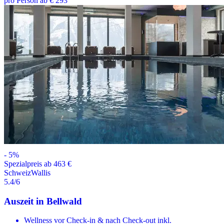
pro Person ab € 293
-
5
%
Spezialpreis ab 463 €
Schweiz
Wallis
5.4
/6
Auszeit in Bellwald
Wellness vor Check-in & nach Check-out inkl.