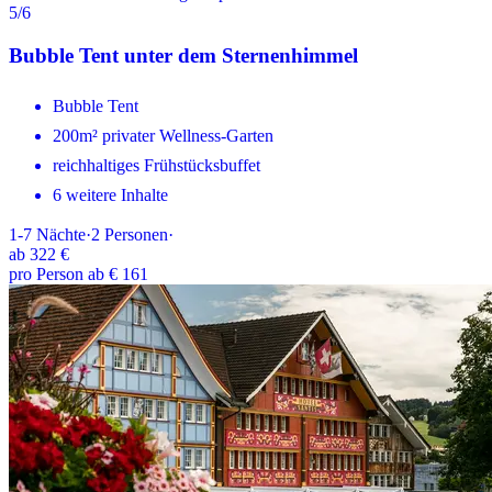
5
/6
Bubble Tent unter dem Sternenhimmel
Bubble Tent
200m² privater Wellness-Garten
reichhaltiges Frühstücksbuffet
6 weitere Inhalte
1-7
Nächte
·
2
Personen
·
ab
322 €
pro Person ab € 161