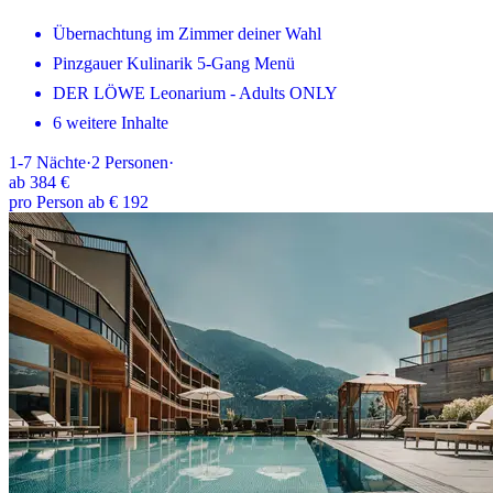
Übernachtung im Zimmer deiner Wahl
Pinzgauer Kulinarik 5-Gang Menü
DER LÖWE Leonarium - Adults ONLY
6 weitere Inhalte
1-7
Nächte
·
2
Personen
·
ab
384 €
pro Person ab € 192