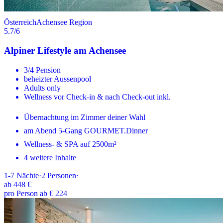
Österreich
Achensee Region
5.7
/6
Alpiner Lifestyle am Achensee
3/4 Pension
beheizter Aussenpool
Adults only
Wellness vor Check-in & nach Check-out inkl.
Übernachtung im Zimmer deiner Wahl
am Abend 5-Gang GOURMET.Dinner
Wellness- & SPA auf 2500m²
4 weitere Inhalte
1-7
Nächte
·
2
Personen
·
ab
448 €
pro Person ab € 224