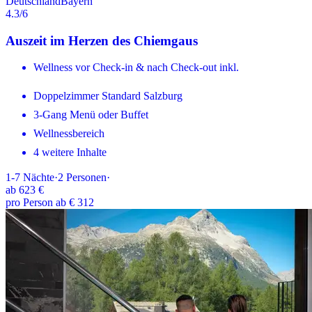
Deutschland
Bayern
4.3
/6
Auszeit im Herzen des Chiemgaus
Wellness vor Check-in & nach Check-out inkl.
Doppelzimmer Standard Salzburg
3-Gang Menü oder Buffet
Wellnessbereich
4 weitere Inhalte
1-7
Nächte
·
2
Personen
·
ab
623 €
pro Person ab € 312