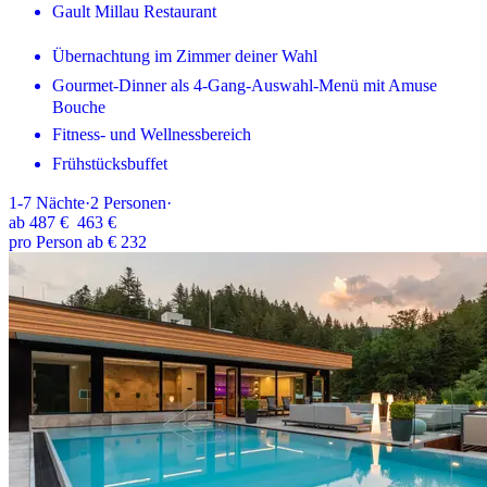
Gault Millau Restaurant
Übernachtung im Zimmer deiner Wahl
Gourmet-Dinner als 4-Gang-Auswahl-Menü mit Amuse
Bouche
Fitness- und Wellnessbereich
Frühstücksbuffet
1-7
Nächte
·
2
Personen
·
ab
487 €
463 €
pro Person ab € 232