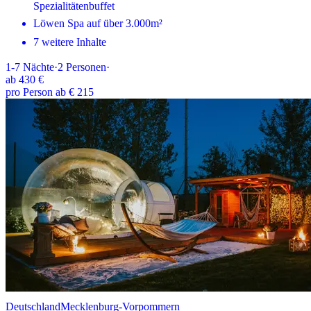
Spezialitätenbuffet
Löwen Spa auf über 3.000m²
7 weitere Inhalte
1-7
Nächte
·
2
Personen
·
ab
430 €
pro Person ab € 215
Deutschland
Mecklenburg-Vorpommern