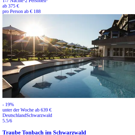
1-7
Nächte
·
2
Personen
·
ab
375 €
pro Person ab € 188
-
19
%
unter der Woche ab 639 €
Deutschland
Schwarzwald
5.5
/6
Traube Tonbach im Schwarzwald