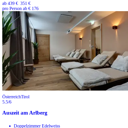
ab
439 €
351 €
pro Person ab € 176
Österreich
Tirol
5.5
/6
Auszeit am Arlberg
Doppelzimmer Edelweiss