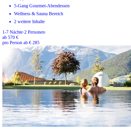
5-Gang Gourmet-Abendessen
Wellness & Sauna Bereich
2 weitere Inhalte
1-7
Nächte
·
2
Personen
·
ab
570 €
pro Person ab € 285