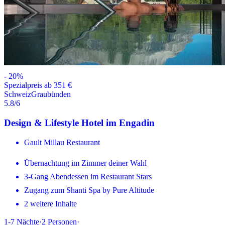
-
20
%
Spezialpreis ab 351 €
Schweiz
Graubünden
5.8
/6
Design & Lifestyle Hotel im Engadin
Gault Millau Restaurant
Übernachtung im Zimmer deiner Wahl
3-Gang Abendessen im Restaurant Stars
Zugang zum Shanti Spa by Pure Altitude
2 weitere Inhalte
1-7
Nächte
·
2
Personen
·