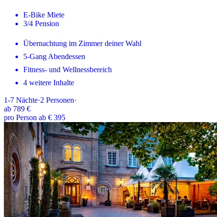
E-Bike Miete
3/4 Pension
Übernachtung im Zimmer deiner Wahl
5-Gang Abendessen
Fitness- und Wellnessbereich
4 weitere Inhalte
1-7
Nächte
·
2
Personen
·
ab
789 €
pro Person ab € 395