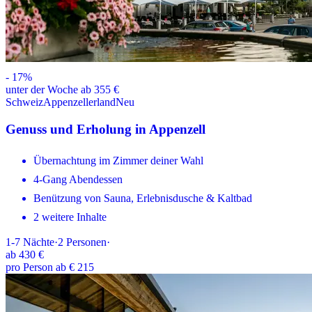
-
17
%
unter der Woche ab 355 €
Schweiz
Appenzellerland
Neu
Genuss und Erholung in Appenzell
Übernachtung im Zimmer deiner Wahl
4-Gang Abendessen
Benützung von Sauna, Erlebnisdusche & Kaltbad
2 weitere Inhalte
1-7
Nächte
·
2
Personen
·
ab
430 €
pro Person ab € 215