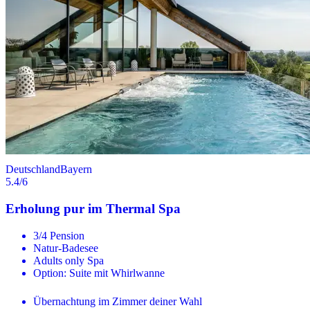
Deutschland
Bayern
5.4
/6
Erholung pur im Thermal Spa
3/4 Pension
Natur-Badesee
Adults only Spa
Option: Suite mit Whirlwanne
Übernachtung im Zimmer deiner Wahl