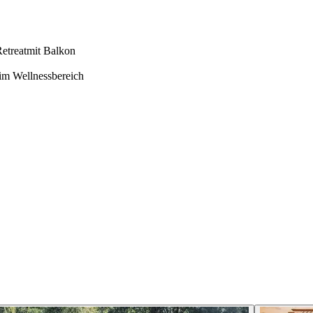
etreat
mit Balkon
 im Wellnessbereich