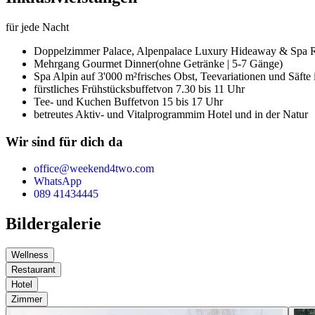
für jede Nacht
Doppelzimmer Palace,
Alpenpalace Luxury Hideaway & Spa R
Mehrgang Gourmet Dinner
(ohne Getränke | 5-7 Gänge)
Spa Alpin auf 3'000 m²
frisches Obst, Teevariationen und Säfte
fürstliches Frühstücksbuffet
von 7.30 bis 11 Uhr
Tee- und Kuchen Buffet
von 15 bis 17 Uhr
betreutes Aktiv- und Vitalprogramm
im Hotel und in der Natur
Wir sind für dich da
office@weekend4two.com
WhatsApp
089 41434445
Bildergalerie
Wellness
Restaurant
Hotel
Zimmer