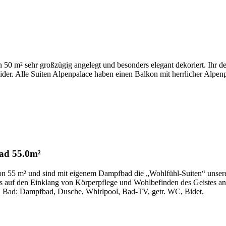
0 m² sehr großzügig angelegt und besonders elegant dekoriert. Ihr dez
er. Alle Suiten Alpenpalace haben einen Balkon mit herrlicher Alpenp
ad
55.0m²
von 55 m² und sind mit eigenem Dampfbad die „Wohlfühl-Suiten“ unse
lles auf den Einklang von Körperpflege und Wohlbefinden des Geistes a
ge. Bad: Dampfbad, Dusche, Whirlpool, Bad-TV, getr. WC, Bidet.