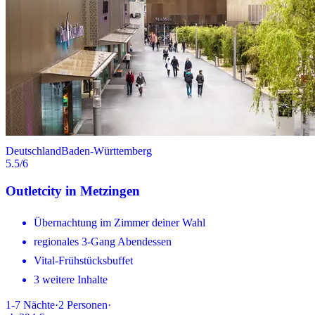
Deutschland
Baden-Württemberg
5.5
/6
Outletcity in Metzingen
Übernachtung im Zimmer deiner Wahl
regionales 3-Gang Abendessen
Vital-Frühstücksbuffet
3 weitere Inhalte
1-7
Nächte
·
2
Personen
·