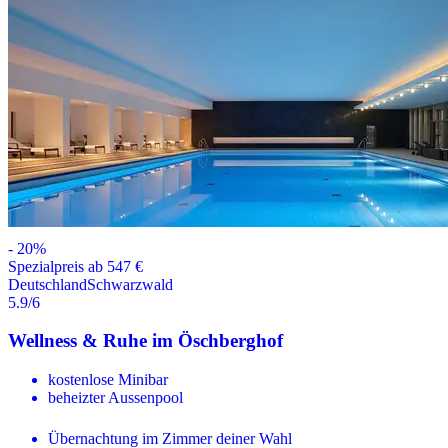
-
20
%
Spezialpreis ab 547 €
Deutschland
Schwarzwald
5.9
/6
Wellness & Ruhe im Öschberghof
kostenlose Minibar
beheizter Aussenpool
Übernachtung im Zimmer deiner Wahl