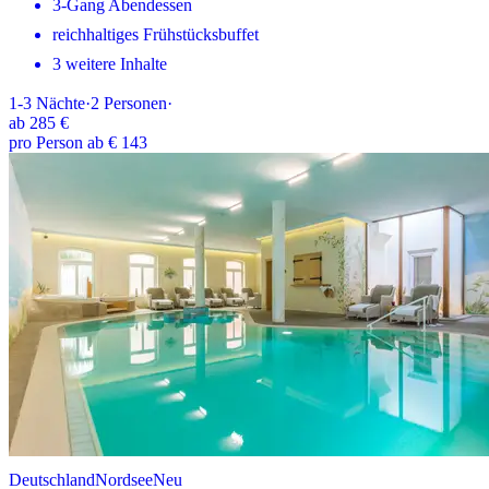
3-Gang Abendessen
reichhaltiges Frühstücksbuffet
3 weitere Inhalte
1-3
Nächte
·
2
Personen
·
ab
285 €
pro Person ab € 143
Deutschland
Nordsee
Neu