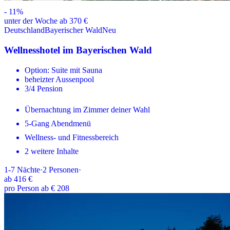
-
11
%
unter der Woche ab 370 €
Deutschland
Bayerischer Wald
Neu
Wellnesshotel im Bayerischen Wald
Option: Suite mit Sauna
beheizter Aussenpool
3/4 Pension
Übernachtung im Zimmer deiner Wahl
5-Gang Abendmenü
Wellness- und Fitnessbereich
2 weitere Inhalte
1-7
Nächte
·
2
Personen
·
ab
416 €
pro Person ab € 208