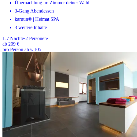
Übernachtung im Zimmer deiner Wahl
3-Gang Abendessen
karuun® | Heimat SPA
3 weitere Inhalte
1-7
Nächte
·
2
Personen
·
ab
209 €
pro Person ab € 105