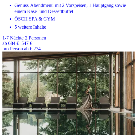
Genuss-Abendmenü mit 2 Vorspeisen, 1 Hauptgang sowie
einem Käse- und Dessertbuffet
ÖSCH SPA & GYM
5 weitere Inhalte
1-7
Nächte
·
2
Personen
·
ab
684 €
547 €
pro Person ab € 274