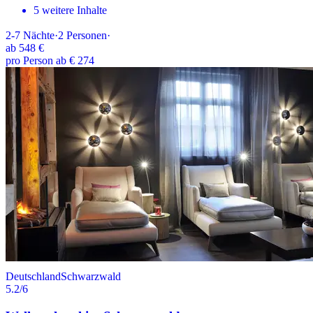
5 weitere Inhalte
2-7
Nächte
·
2
Personen
·
ab
548 €
pro Person ab € 274
Deutschland
Schwarzwald
5.2
/6