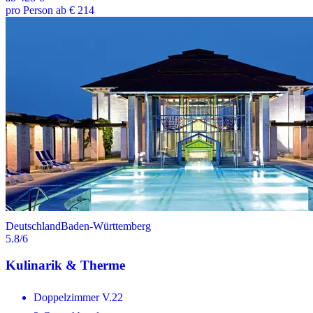
pro Person ab € 214
Deutschland
Baden-Württemberg
5.8
/6
Kulinarik & Therme
Doppelzimmer V.22