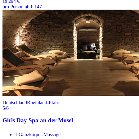
ab
294 €
pro Person ab € 147
Deutschland
Rheinland-Pfalz
5
/6
Girls Day Spa an der Mosel
1 Ganzkörper-Massage