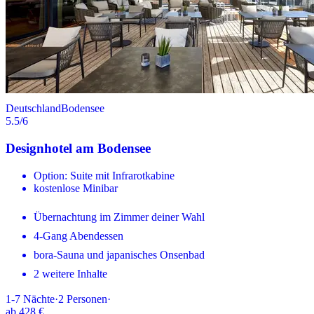
Deutschland
Bodensee
5.5
/6
Designhotel am Bodensee
Option: Suite mit Infrarotkabine
kostenlose Minibar
Übernachtung im Zimmer deiner Wahl
4-Gang Abendessen
bora-Sauna und japanisches Onsenbad
2 weitere Inhalte
1-7
Nächte
·
2
Personen
·
ab
428 €