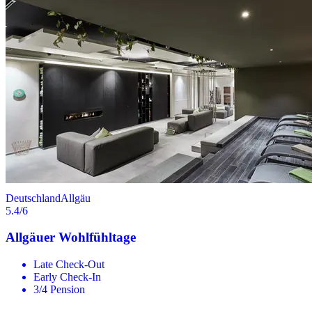
Deutschland
Allgäu
5.4
/6
Allgäuer Wohlfühltage
Late Check-Out
Early Check-In
3/4 Pension