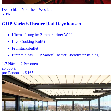
Deutschland
Nordrhein-Westfalen
5.9
/6
GOP Varieté-Theater Bad Oeynhausen
Übernachtung im Zimmer deiner Wahl
Live-Cooking-Buffet
Frühstücksbuffet
Eintritt in das GOP Varieté Theater Abendveranstaltung
1-7
Nächte
·
2
Personen
·
ab
330 €
pro Person ab € 165