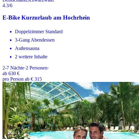
4.3
/6
E-Bike Kurzurlaub am Hochrhein
Doppelzimmer Standard
3-Gang Abendessen
Außensauna
2 weitere Inhalte
2-7
Nächte
·
2
Personen
·
ab
630 €
pro Person ab € 315