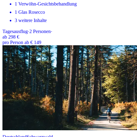
1 Verwöhn-Gesichtsbehandlung
1 Glas Rosecco
3 weitere Inhalte
Tagesausflug
·
2
Personen
·
ab
298 €
pro Person ab € 149
Deutschland
Schwarzwald