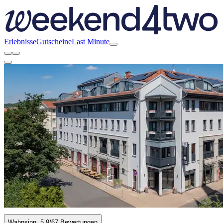
Erlebnisse
Gutscheine
Last Minute
Wahnsinn
5.9
/6
7 Bewertungen