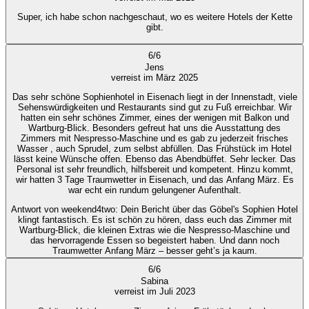
Super, ich habe schon nachgeschaut, wo es weitere Hotels der Kette
gibt.
6
/
6
Jens
verreist im März 2025
Das sehr schöne Sophienhotel in Eisenach liegt in der Innenstadt, viele
Sehenswürdigkeiten und Restaurants sind gut zu Fuß erreichbar. Wir
hatten ein sehr schönes Zimmer, eines der wenigen mit Balkon und
Wartburg-Blick. Besonders gefreut hat uns die Ausstattung des
Zimmers mit Nespresso-Maschine und es gab zu jederzeit frisches
Wasser , auch Sprudel, zum selbst abfüllen. Das Frühstück im Hotel
lässt keine Wünsche offen. Ebenso das Abendbüffet. Sehr lecker. Das
Personal ist sehr freundlich, hilfsbereit und kompetent. Hinzu kommt,
wir hatten 3 Tage Traumwetter in Eisenach, und das Anfang März. Es
war echt ein rundum gelungener Aufenthalt.
Antwort von weekend4two
: Dein Bericht über das Göbel's Sophien Hotel
klingt fantastisch. Es ist schön zu hören, dass euch das Zimmer mit
Wartburg-Blick, die kleinen Extras wie die Nespresso-Maschine und
das hervorragende Essen so begeistert haben. Und dann noch
Traumwetter Anfang März – besser geht’s ja kaum.
6
/
6
Sabina
verreist im Juli 2023