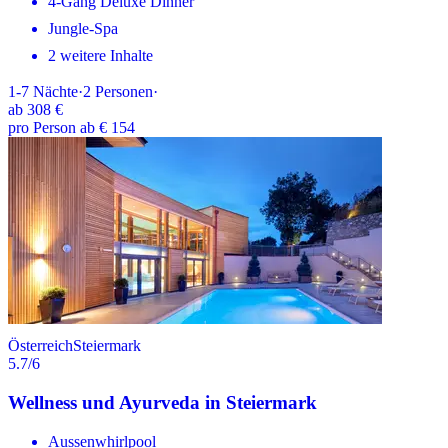
4-Gang Deluxe Dinner
Jungle-Spa
2 weitere Inhalte
1-7
Nächte
·
2
Personen
·
ab
308 €
pro Person ab € 154
Österreich
Steiermark
5.7
/6
Wellness und Ayurveda in Steiermark
Aussenwhirlpool