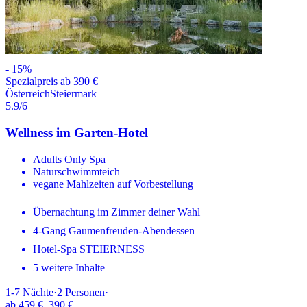
-
15
%
Spezialpreis ab 390 €
Österreich
Steiermark
5.9
/6
Wellness im Garten-Hotel
Adults Only Spa
Naturschwimmteich
vegane Mahlzeiten auf Vorbestellung
Übernachtung im Zimmer deiner Wahl
4-Gang Gaumenfreuden-Abendessen
Hotel-Spa STEIERNESS
5 weitere Inhalte
1-7
Nächte
·
2
Personen
·
ab
459 €
390 €