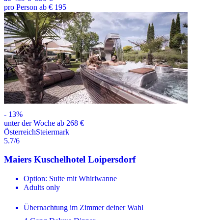
pro Person ab € 195
-
13
%
unter der Woche ab 268 €
Österreich
Steiermark
5.7
/6
Maiers Kuschelhotel Loipersdorf
Option: Suite mit Whirlwanne
Adults only
Übernachtung im Zimmer deiner Wahl