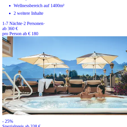
Wellnessbereich auf 1400m²
2 weitere Inhalte
1-7
Nächte
·
2
Personen
·
ab
360 €
pro Person ab € 180
-
25
%
Spezialpreis ab 338 €