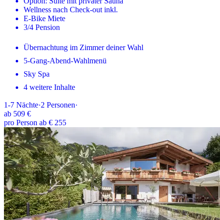
Option: Suite mit privater Sauna
Wellness nach Check-out inkl.
E-Bike Miete
3/4 Pension
Übernachtung im Zimmer deiner Wahl
5-Gang-Abend-Wahlmenü
Sky Spa
4 weitere Inhalte
1-7
Nächte
·
2
Personen
·
ab
509 €
pro Person ab € 255