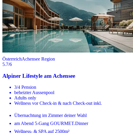
Österreich
Achensee Region
5.7
/6
Alpiner Lifestyle am Achensee
3/4 Pension
beheizter Aussenpool
Adults only
Wellness vor Check-in & nach Check-out inkl.
Übernachtung im Zimmer deiner Wahl
am Abend 5-Gang GOURMET.Dinner
Wellness- & SPA auf 2500m²