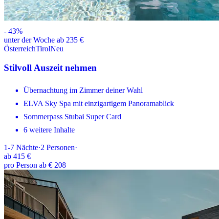
-
43
%
unter der Woche ab 235 €
Österreich
Tirol
Neu
Stilvoll Auszeit nehmen
Übernachtung im Zimmer deiner Wahl
ELVA Sky Spa mit einzigartigem Panoramablick
Sommerpass Stubai Super Card
6 weitere Inhalte
1-7
Nächte
·
2
Personen
·
ab
415 €
pro Person ab € 208