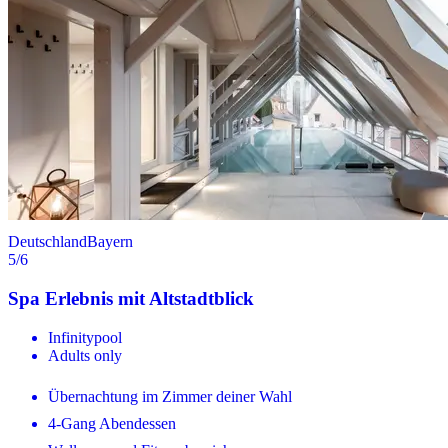
Deutschland
Bayern
5
/6
Spa Erlebnis mit Altstadtblick
Infinitypool
Adults only
Übernachtung im Zimmer deiner Wahl
4-Gang Abendessen