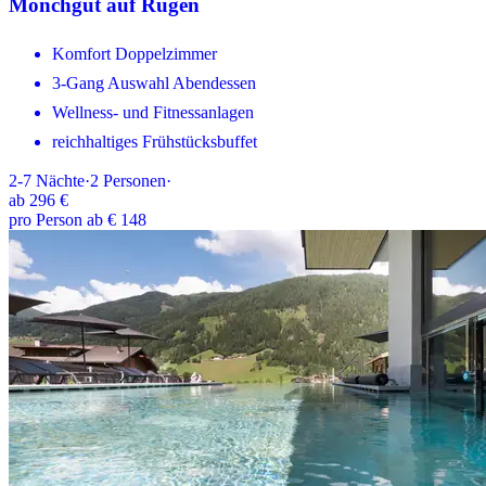
Mönchgut auf Rügen
Komfort Doppelzimmer
3-Gang Auswahl Abendessen
Wellness- und Fitnessanlagen
reichhaltiges Frühstücksbuffet
2-7
Nächte
·
2
Personen
·
ab
296 €
pro Person ab € 148