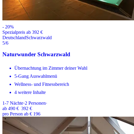
-
20
%
Spezialpreis ab 392 €
Deutschland
Schwarzwald
5
/6
Naturwunder Schwarzwald
Übernachtung im Zimmer deiner Wahl
5-Gang Auswahlmenü
Wellness- und Fitnessbereich
4 weitere Inhalte
1-7
Nächte
·
2
Personen
·
ab
490 €
392 €
pro Person ab € 196