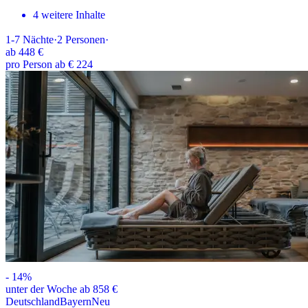
4 weitere Inhalte
1-7
Nächte
·
2
Personen
·
ab
448 €
pro Person ab € 224
-
14
%
unter der Woche ab 858 €
Deutschland
Bayern
Neu