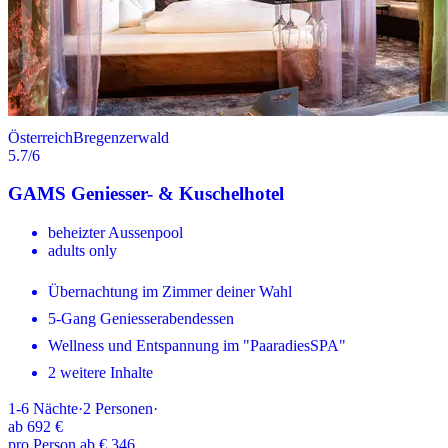
Österreich
Bregenzerwald
5.7
/6
GAMS Geniesser- & Kuschelhotel
beheizter Aussenpool
adults only
Übernachtung im Zimmer deiner Wahl
5-Gang Geniesserabendessen
Wellness und Entspannung im "PaaradiesSPA"
2 weitere Inhalte
1-6
Nächte
·
2
Personen
·
ab
692 €
pro Person ab € 346