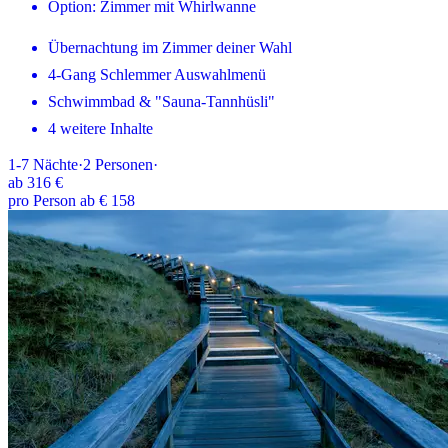
Option: Zimmer mit Whirlwanne
Übernachtung im Zimmer deiner Wahl
4-Gang Schlemmer Auswahlmenü
Schwimmbad & "Sauna-Tannhüsli"
4 weitere Inhalte
1-7
Nächte
·
2
Personen
·
ab
316 €
pro Person ab € 158