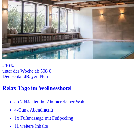
-
19
%
unter der Woche ab 598 €
Deutschland
Bayern
Neu
Relax Tage im Wellnesshotel
ab 2 Nächten im Zimmer deiner Wahl
4-Gang Abendmenü
1x Fußmassage mit Fußpeeling
11 weitere Inhalte