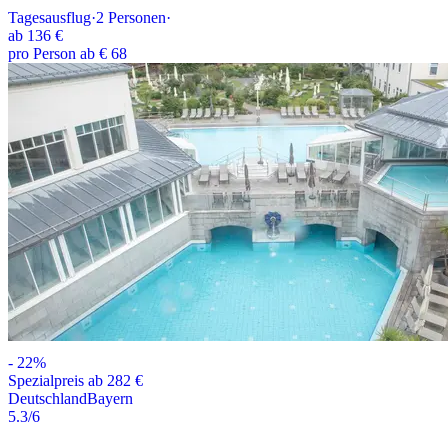
Tagesausflug
·
2
Personen
·
ab
136 €
pro Person ab € 68
-
22
%
Spezialpreis ab 282 €
Deutschland
Bayern
5.3
/6