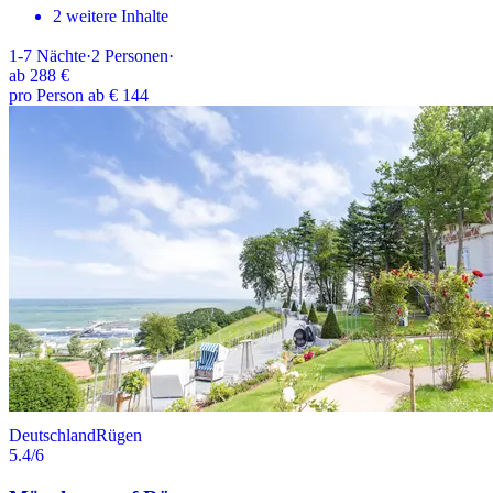
2 weitere Inhalte
1-7
Nächte
·
2
Personen
·
ab
288 €
pro Person ab € 144
Deutschland
Rügen
5.4
/6