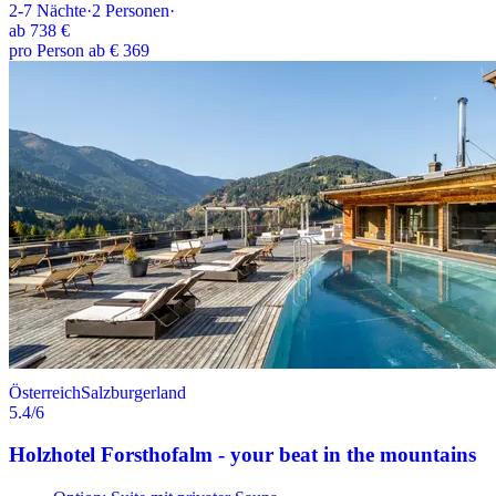
2-7
Nächte
·
2
Personen
·
ab
738 €
pro Person ab € 369
Österreich
Salzburgerland
5.4
/6
Holzhotel Forsthofalm - your beat in the mountains