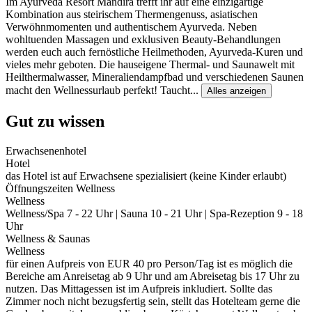
Im Ayurveda Resort Mandira trefft ihr auf eine einzigartige
Kombination aus steirischem Thermengenuss, asiatischen
Verwöhnmomenten und authentischem Ayurveda. Neben
wohltuenden Massagen und exklusiven Beauty-Behandlungen
werden euch auch fernöstliche Heilmethoden, Ayurveda-Kuren und
vieles mehr geboten. Die hauseigene Thermal- und Saunawelt mit
Heilthermalwasser, Mineraliendampfbad und verschiedenen Saunen
macht den Wellnessurlaub perfekt! Taucht
...
Alles anzeigen
Gut zu wissen
Erwachsenenhotel
Hotel
das Hotel ist auf Erwachsene spezialisiert (keine Kinder erlaubt)
Öffnungszeiten Wellness
Wellness
Wellness/Spa 7 - 22 Uhr | Sauna 10 - 21 Uhr | Spa-Rezeption 9 - 18
Uhr
Wellness & Saunas
Wellness
für einen Aufpreis von EUR 40 pro Person/Tag ist es möglich die
Bereiche am Anreisetag ab 9 Uhr und am Abreisetag bis 17 Uhr zu
nutzen. Das Mittagessen ist im Aufpreis inkludiert. Sollte das
Zimmer noch nicht bezugsfertig sein, stellt das Hotelteam gerne die