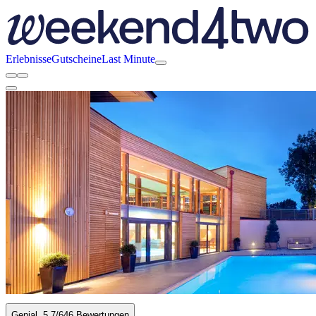
Erlebnisse
Gutscheine
Last Minute
Genial
5.7
/6
46 Bewertungen