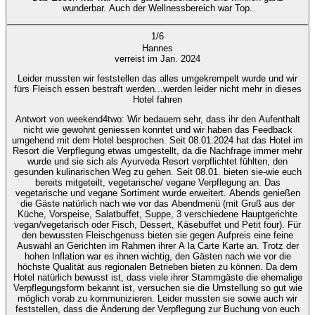
wunderbar. Auch der Wellnessbereich war Top.
1
/
6
Hannes
verreist im Jan. 2024
Leider mussten wir feststellen das alles umgekrempelt wurde und wir
fürs Fleisch essen bestraft werden...werden leider nicht mehr in dieses
Hotel fahren
Antwort von weekend4two
: Wir bedauern sehr, dass ihr den Aufenthalt
nicht wie gewohnt geniessen konntet und wir haben das Feedback
umgehend mit dem Hotel besprochen. Seit 08.01.2024 hat das Hotel im
Resort die Verpflegung etwas umgestellt, da die Nachfrage immer mehr
wurde und sie sich als Ayurveda Resort verpflichtet fühlten, den
gesunden kulinarischen Weg zu gehen. Seit 08.01. bieten sie-wie euch
bereits mitgeteilt, vegetarische/ vegane Verpflegung an. Das
vegetarische und vegane Sortiment wurde erweitert. Abends genießen
die Gäste natürlich nach wie vor das Abendmenü (mit Gruß aus der
Küche, Vorspeise, Salatbuffet, Suppe, 3 verschiedene Hauptgerichte
vegan/vegetarisch oder Fisch, Dessert, Käsebuffet und Petit four). Für
den bewussten Fleischgenuss bieten sie gegen Aufpreis eine feine
Auswahl an Gerichten im Rahmen ihrer A la Carte Karte an. Trotz der
hohen Inflation war es ihnen wichtig, den Gästen nach wie vor die
höchste Qualität aus regionalen Betrieben bieten zu können. Da dem
Hotel natürlich bewusst ist, dass viele ihrer Stammgäste die ehemalige
Verpflegungsform bekannt ist, versuchen sie die Umstellung so gut wie
möglich vorab zu kommunizieren. Leider mussten sie sowie auch wir
feststellen, dass die Änderung der Verpflegung zur Buchung von euch