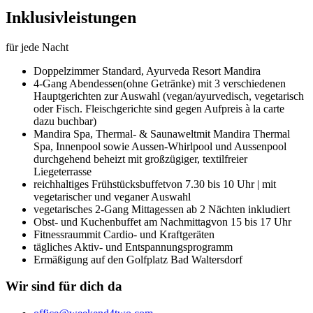
Inklusivleistungen
für jede Nacht
Doppelzimmer Standard,
Ayurveda Resort Mandira
4-Gang Abendessen
(ohne Getränke) mit 3 verschiedenen
Hauptgerichten zur Auswahl (vegan/ayurvedisch, vegetarisch
oder Fisch. Fleischgerichte sind gegen Aufpreis à la carte
dazu buchbar)
Mandira Spa, Thermal- & Saunawelt
mit Mandira Thermal
Spa, Innenpool sowie Aussen-Whirlpool und Aussenpool
durchgehend beheizt mit großzügiger, textilfreier
Liegeterrasse
reichhaltiges Frühstücksbuffet
von 7.30 bis 10 Uhr | mit
vegetarischer und veganer Auswahl
vegetarisches 2-Gang Mittagessen ab 2 Nächten inkludiert
Obst- und Kuchenbuffet am Nachmittag
von 15 bis 17 Uhr
Fitnessraum
mit Cardio- und Kraftgeräten
tägliches Aktiv- und Entspannungsprogramm
Ermäßigung auf den Golfplatz Bad Waltersdorf
Wir sind für dich da