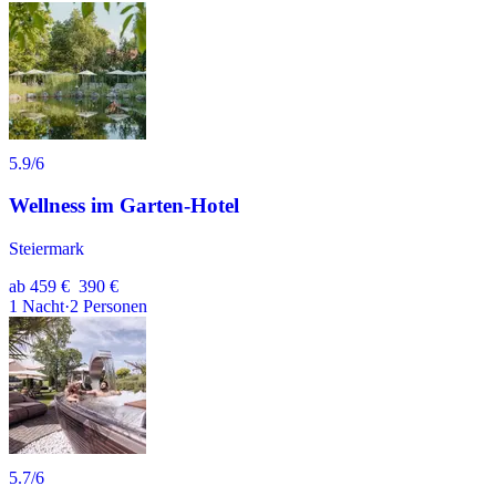
5.9
/6
Wellness im Garten-Hotel
Steiermark
ab
459 €
390 €
1
Nacht
·
2
Personen
5.7
/6