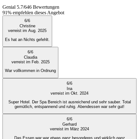
Genial
5.7
/
6
46
Bewertungen
91%
empfehlen dieses Angebot
6
/
6
Christine
verreist im Aug. 2025
Es hat an Nichts gefehlt.
6
/
6
Claudia
verreist im Feb. 2025
War vollkommen in Ordnung
6
/
6
Ina
verreist im Okt. 2024
Super Hotel. Der Spa Bereich ist ausreichend und sehr sauber. Total
gemütlich, entspannend und ruhig. Abendessen war sehr gut!
6
/
6
Gerhard
verreist im März 2024
Das Essen war war etwas ganz besonderes und wirklich ganz