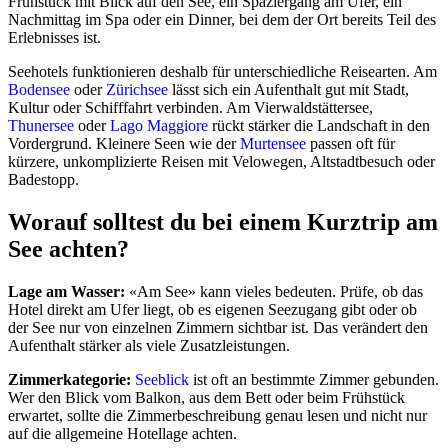
Frühstück mit Blick auf den See, ein Spaziergang am Ufer, ein
Nachmittag im Spa oder ein Dinner, bei dem der Ort bereits Teil des
Erlebnisses ist.
Seehotels funktionieren deshalb für unterschiedliche Reisearten. Am
Bodensee
oder
Zürichsee
lässt sich ein Aufenthalt gut mit Stadt,
Kultur oder Schifffahrt verbinden. Am Vierwaldstättersee,
Thunersee
oder
Lago Maggiore
rückt stärker die Landschaft in den
Vordergrund. Kleinere Seen wie der
Murtensee
passen oft für
kürzere, unkomplizierte Reisen mit Velowegen, Altstadtbesuch oder
Badestopp.
Worauf solltest du bei einem Kurztrip am
See achten?
Lage am Wasser:
«Am See» kann vieles bedeuten. Prüfe, ob das
Hotel direkt am Ufer liegt, ob es eigenen Seezugang gibt oder ob
der See nur von einzelnen Zimmern sichtbar ist. Das verändert den
Aufenthalt stärker als viele Zusatzleistungen.
Zimmerkategorie:
Seeblick
ist oft an bestimmte Zimmer gebunden.
Wer den Blick vom Balkon, aus dem Bett oder beim Frühstück
erwartet, sollte die Zimmerbeschreibung genau lesen und nicht nur
auf die allgemeine Hotellage achten.