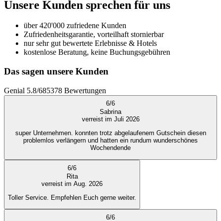
Unsere Kunden sprechen für uns
über 420'000 zufriedene Kunden
Zufriedenheitsgarantie, vorteilhaft stornierbar
nur sehr gut bewertete Erlebnisse & Hotels
kostenlose Beratung, keine Buchungsgebühren
Das sagen unsere Kunden
Genial
5.8
/
6
85378
Bewertungen
6
/
6
Sabrina
verreist im Juli 2026
super Unternehmen. konnten trotz abgelaufenem Gutschein diesen
problemlos verlängern und hatten ein rundum wunderschönes
Wochendende
6
/
6
Rita
verreist im Aug. 2026
Toller Service. Empfehlen Euch gerne weiter.
6
/
6