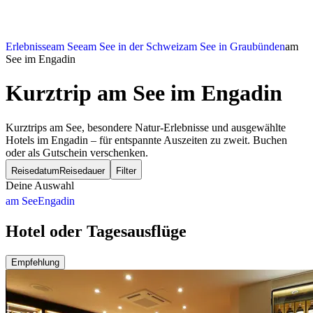
Erlebnisse
am See
am See in der Schweiz
am See in Graubünden
am
See im Engadin
Kurztrip am See
im Engadin
Kurztrips am See, besondere Natur-Erlebnisse und ausgewählte
Hotels im Engadin – für entspannte Auszeiten zu zweit. Buchen
oder als Gutschein verschenken.
Reisedatum
Reisedauer
Filter
Deine Auswahl
am See
Engadin
Hotel oder Tagesausflüge
Empfehlung