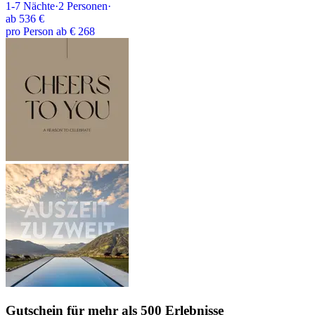
1-7
Nächte
·
2
Personen
·
ab
536 €
pro Person ab € 268
Gutschein
für mehr als 500 Erlebnisse