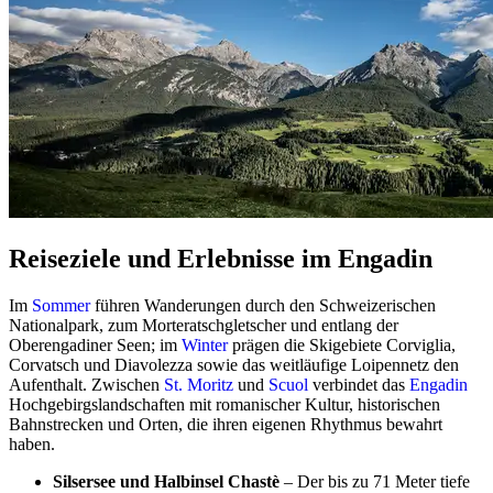
Reiseziele und Erlebnisse im Engadin
Im
Sommer
führen Wanderungen durch den Schweizerischen
Nationalpark, zum Morteratschgletscher und entlang der
Oberengadiner Seen; im
Winter
prägen die Skigebiete Corviglia,
Corvatsch und Diavolezza sowie das weitläufige Loipennetz den
Aufenthalt. Zwischen
St. Moritz
und
Scuol
verbindet das
Engadin
Hochgebirgslandschaften mit romanischer Kultur, historischen
Bahnstrecken und Orten, die ihren eigenen Rhythmus bewahrt
haben.
Silsersee und Halbinsel Chastè
– Der bis zu 71 Meter tiefe