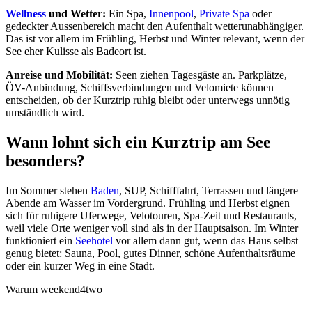
Wellness
und Wetter:
Ein Spa,
Innenpool
,
Private Spa
oder
gedeckter Aussenbereich macht den Aufenthalt wetterunabhängiger.
Das ist vor allem im Frühling, Herbst und Winter relevant, wenn der
See eher Kulisse als Badeort ist.
Anreise und Mobilität:
Seen ziehen Tagesgäste an. Parkplätze,
ÖV-Anbindung, Schiffsverbindungen und Velomiete können
entscheiden, ob der Kurztrip ruhig bleibt oder unterwegs unnötig
umständlich wird.
Wann lohnt sich ein Kurztrip am See
besonders?
Im Sommer stehen
Baden
, SUP, Schifffahrt, Terrassen und längere
Abende am Wasser im Vordergrund. Frühling und Herbst eignen
sich für ruhigere Uferwege, Velotouren, Spa-Zeit und Restaurants,
weil viele Orte weniger voll sind als in der Hauptsaison. Im Winter
funktioniert ein
Seehotel
vor allem dann gut, wenn das Haus selbst
genug bietet: Sauna, Pool, gutes Dinner, schöne Aufenthaltsräume
oder ein kurzer Weg in eine Stadt.
Warum weekend4two