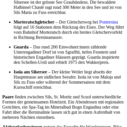
Silsersee ist der grösste See Graubündens. Die bewaldete
Halbinsel Chastè ragt rund 300 Meter in den See und ist von
Sils Maria zu Fuss erreichbar.
Morteratschgletscher
– Der Gletscherweg bei
Pontresina
folgt auf 16 Stationen dem Rückzug des Eises. Der Weg führt
vom Bahnhof Morteratsch durch ein breites Gletschervorfeld
in Richtung Berninamassiv.
Guarda
– Das rund 200 Einwohner:innen zählende
Unterengadiner Dorf ist von Sgraffiti, tiefen Fenstern und
historischen Engadiner Häusern geprägt. Guarda inspirierte
den Schellen-Ursli und erhielt 1975 den Wakkerpreis.
Isola am Silsersee
– Der kleine Weiler liegt abseits der
Hauptstrasse am südlichen Seeufer. Isola ist von Maloja und
Sils zu Fuss oder während der Sommersaison mit dem
Kursschiff erreichbar.
Paare
finden zwischen Sils, St. Moritz und Scuol unterschiedliche
Formen der gemeinsamen Hotelzeit. Ein Abendessen mit regionalen
Gerichten, ein Spa-Tag im Mineralbad Bogn Engiadina oder eine
Fahrt über die Berninalinie lassen sich gut in einen Aufenthalt von
mehreren Nächten einordnen.
Aktivurlauber:innen
nutzen das Engadin für Wanderungen, Bike-