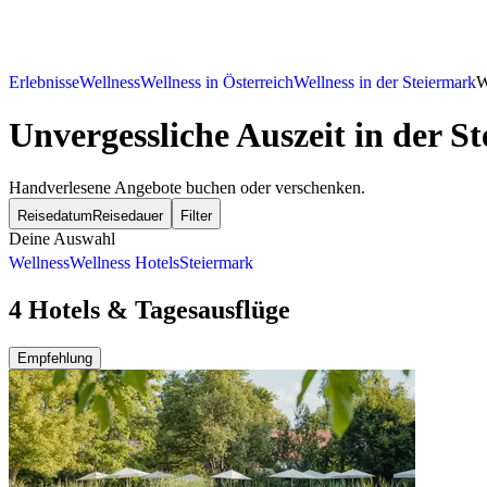
Erlebnisse
Wellness
Wellness in Österreich
Wellness in der Steiermark
W
Unvergessliche Auszeit in der S
Handverlesene Angebote buchen oder verschenken.
Reisedatum
Reisedauer
Filter
Deine Auswahl
Wellness
Wellness Hotels
Steiermark
4 Hotels & Tagesausflüge
Empfehlung