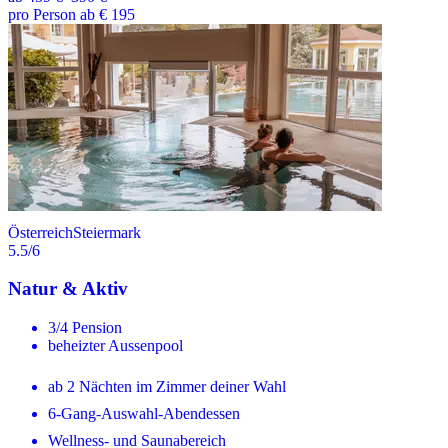
pro Person ab € 195
Österreich
Steiermark
5.5
/6
Natur & Aktiv
3/4 Pension
beheizter Aussenpool
ab 2 Nächten im Zimmer deiner Wahl
6-Gang-Auswahl-Abendessen
Wellness- und Saunabereich