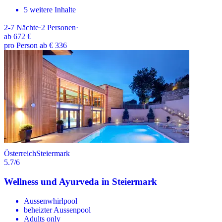
5 weitere Inhalte
2-7
Nächte
·
2
Personen
·
ab
672 €
pro Person ab € 336
Österreich
Steiermark
5.7
/6
Wellness und Ayurveda in Steiermark
Aussenwhirlpool
beheizter Aussenpool
Adults only