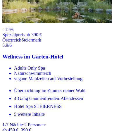
-
15
%
Spezialpreis ab 390 €
Österreich
Steiermark
5.9
/6
Wellness im Garten-Hotel
Adults Only Spa
Naturschwimmteich
vegane Mahlzeiten auf Vorbestellung
Übernachtung im Zimmer deiner Wahl
4-Gang Gaumenfreuden-Abendessen
Hotel-Spa STEIERNESS
5 weitere Inhalte
1-7
Nächte
·
2
Personen
·
ab
459 €
390 €