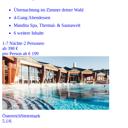
Übernachtung im Zimmer deiner Wahl
4-Gang Abendessen
Mandira Spa, Thermal- & Saunawelt
6 weitere Inhalte
1-7
Nächte
·
2
Personen
·
ab
398 €
pro Person ab € 199
Österreich
Steiermark
5.1
/6