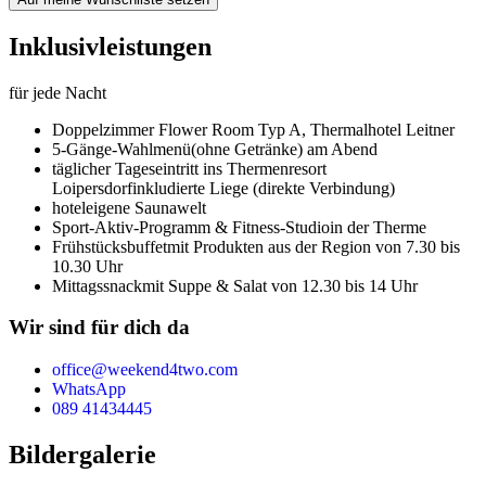
Inklusivleistungen
für jede Nacht
Doppelzimmer Flower Room Typ A,
Thermalhotel Leitner
5-Gänge-Wahlmenü
(ohne Getränke) am Abend
täglicher Tageseintritt ins Thermenresort
Loipersdorf
inkludierte Liege (direkte Verbindung)
hoteleigene Saunawelt
Sport-Aktiv-Programm & Fitness-Studio
in der Therme
Frühstücksbuffet
mit Produkten aus der Region von 7.30 bis
10.30 Uhr
Mittagssnack
mit Suppe & Salat von 12.30 bis 14 Uhr
Wir sind für dich da
office@weekend4two.com
WhatsApp
089 41434445
Bildergalerie