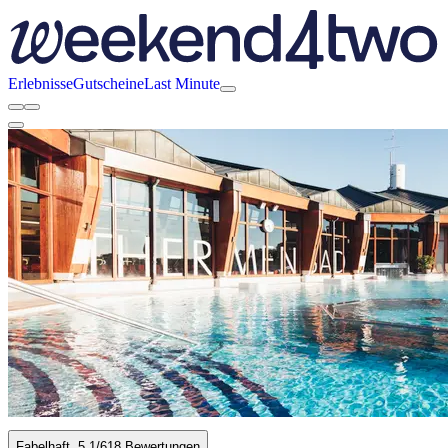
Erlebnisse
Gutscheine
Last Minute
Fabelhaft
5.1
/6
18 Bewertungen