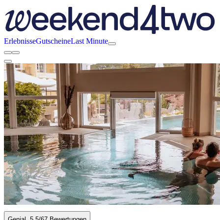
Erlebnisse
Gutscheine
Last Minute
Genial
5.5
/6
7 Bewertungen