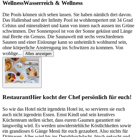
Wellness
Wasserreich & Wellness
Die Pools können sich sehen lassen. Sie haben nämlich drei davon.
Das Hallenbad und der Infinity Pool ist wohltemperiert mit 34 Grad
Celsius und mineralisiert und kann von innen nach aussen ins Grüne
schwimmen. Der Sonnenpool ist von der Sonne geküsst und Länge
mal Breite ein Genuss. Die Saunawelt mit sechs verschiedenen
Saunen und einer Eislounge kann so unheimlich wohltuend sein,
ohne körperliche Anstrengung ins Schwitzen zu kommen. Von
wohlige
...
Alles anzeigen
Restaurant
Hier kocht der Chef persönlich für euch!
So wie das Hotel nicht irgendein Hotel ist, so servieren sie euch
auch nicht irgendein Essen. Ernst Kindl und sein kreatives
Küchenteam stellen sicher, dass eurem Gaumen garantiert nie
langweilig wird. Es werden unwiderstehliche Köstlichkeiten sowie
ein grandioses 6 Gänge Menü für euch gezaubert. Also nichts für
Diätnasen. Alles wird bis ins Detaildurchdacht, frisch gekocht und