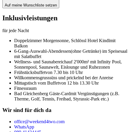
Auf meine Wunschliste setzen
Inklusivleistungen
für jede Nacht
Doppelzimmer Morgensonne,
Schlössl Hotel Kindl
mit
Balkon
6-Gang-Auswahl-Abendessen
(ohne Getränke) im Speisesaal
mit Salatbuffet
Wellness- und Saunabereich
auf 2'000m² mit Infinity Pool,
Sonnenpool, Saunawelt, Eislounge und Ruhezonen
Frühstücksbuffet
von 7.30 bis 10 Uhr
Willkommensgruss
süss und prickelnd bei der Anreise
Mittagstisch vom Buffet
von 12 bis 13.30 Uhr
Fitnessraum
Bad Gleichenberg Gäste-Card
mit Vergünstigungen (z.B.
Therme, Golf, Tennis, Freibad, Styrassic-Park etc.)
Wir sind für dich da
office@weekend4two.com
WhatsApp