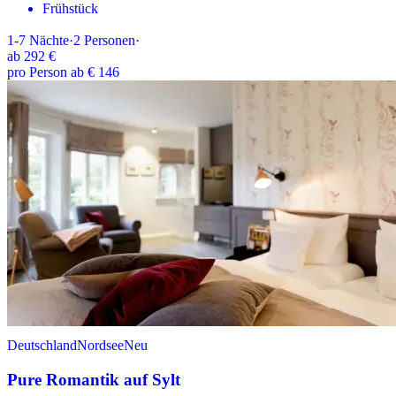
Frühstück
1-7
Nächte
·
2
Personen
·
ab
292 €
pro Person ab € 146
Deutschland
Nordsee
Neu
Pure Romantik auf Sylt