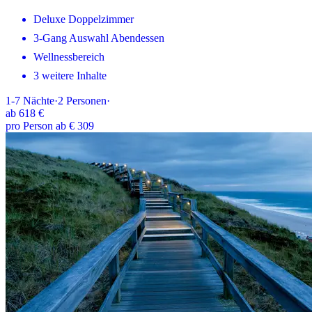
Deluxe Doppelzimmer
3-Gang Auswahl Abendessen
Wellnessbereich
3 weitere Inhalte
1-7
Nächte
·
2
Personen
·
ab
618 €
pro Person ab € 309