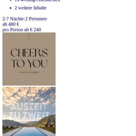
2 weitere Inhalte
2-7
Nächte
·
2
Personen
·
ab
480 €
pro Person ab € 240