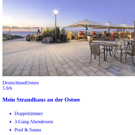
Deutschland
Ostsee
5.9
/6
Mein Strandhaus an der Ostsee
Doppelzimmer
3-Gang Abendessen
Pool & Sauna