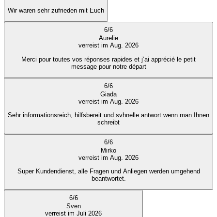
Wir waren sehr zufrieden mit Euch
6
/
6
Aurelie
verreist im Aug. 2026
Merci pour toutes vos réponses rapides et j’ai apprécié le petit
message pour notre départ
6
/
6
Giada
verreist im Aug. 2026
Sehr informationsreich, hilfsbereit und svhnelle antwort wenn man Ihnen
schreibt
6
/
6
Mirko
verreist im Aug. 2026
Super Kundendienst, alle Fragen und Anliegen werden umgehend
beantwortet.
6
/
6
Sven
verreist im Juli 2026