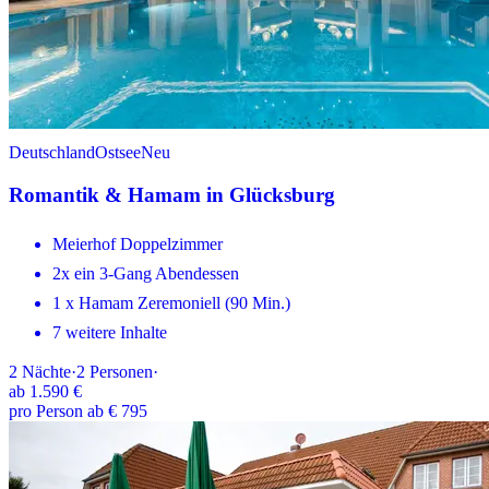
Deutschland
Ostsee
Neu
Romantik & Hamam in Glücksburg
Meierhof Doppelzimmer
2x ein 3-Gang Abendessen
1 x Hamam Zeremoniell (90 Min.)
7 weitere Inhalte
2
Nächte
·
2
Personen
·
ab
1.590 €
pro Person ab € 795