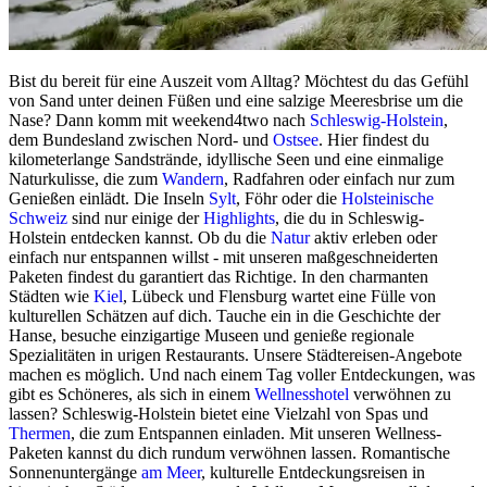
Bist du bereit für eine Auszeit vom Alltag? Möchtest du das Gefühl
von Sand unter deinen Füßen und eine salzige Meeresbrise um die
Nase? Dann komm mit weekend4two nach
Schleswig-Holstein
,
dem Bundesland zwischen Nord- und
Ostsee
. Hier findest du
kilometerlange Sandstrände, idyllische Seen und eine einmalige
Naturkulisse, die zum
Wandern
, Radfahren oder einfach nur zum
Genießen einlädt. Die Inseln
Sylt
, Föhr oder die
Holsteinische
Schweiz
sind nur einige der
Highlights
, die du in Schleswig-
Holstein entdecken kannst. Ob du die
Natur
aktiv erleben oder
einfach nur entspannen willst - mit unseren maßgeschneiderten
Paketen findest du garantiert das Richtige. In den charmanten
Städten wie
Kiel
, Lübeck und Flensburg wartet eine Fülle von
kulturellen Schätzen auf dich. Tauche ein in die Geschichte der
Hanse, besuche einzigartige Museen und genieße regionale
Spezialitäten in urigen Restaurants. Unsere Städtereisen-Angebote
machen es möglich. Und nach einem Tag voller Entdeckungen, was
gibt es Schöneres, als sich in einem
Wellnesshotel
verwöhnen zu
lassen? Schleswig-Holstein bietet eine Vielzahl von Spas und
Thermen
, die zum Entspannen einladen. Mit unseren Wellness-
Paketen kannst du dich rundum verwöhnen lassen. Romantische
Sonnenuntergänge
am Meer
, kulturelle Entdeckungsreisen in