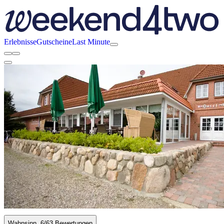
Erlebnisse
Gutscheine
Last Minute
Wahnsinn
6
/6
3 Bewertungen