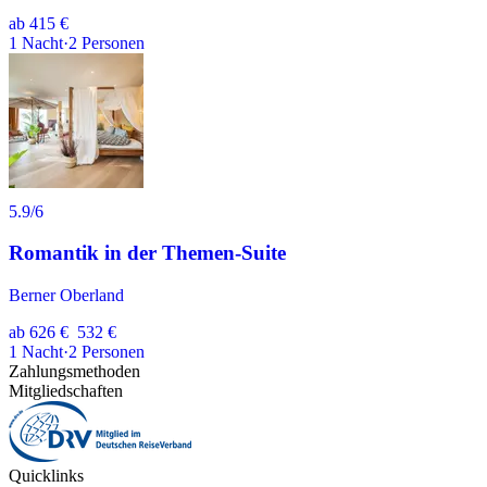
ab
415 €
1
Nacht
·
2
Personen
5.9
/6
Romantik in der Themen-Suite
Berner Oberland
ab
626 €
532 €
1
Nacht
·
2
Personen
Zahlungsmethoden
Mitgliedschaften
Quicklinks