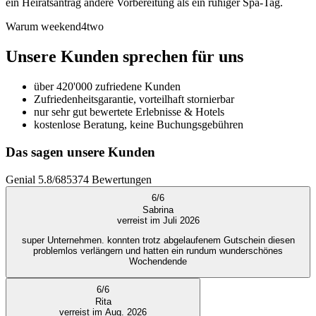
ein Heiratsantrag andere Vorbereitung als ein ruhiger Spa-Tag.
Warum weekend4two
Unsere Kunden sprechen für uns
über 420'000 zufriedene Kunden
Zufriedenheitsgarantie, vorteilhaft stornierbar
nur sehr gut bewertete Erlebnisse & Hotels
kostenlose Beratung, keine Buchungsgebühren
Das sagen unsere Kunden
Genial
5.8
/
6
85374
Bewertungen
6
/
6
Sabrina
verreist im Juli 2026
super Unternehmen. konnten trotz abgelaufenem Gutschein diesen
problemlos verlängern und hatten ein rundum wunderschönes
Wochendende
6
/
6
Rita
verreist im Aug. 2026