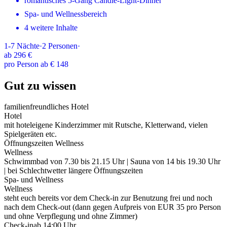
romantisches 5-Gang Candle-Light-Dinner
Spa- und Wellnessbereich
4 weitere Inhalte
1-7
Nächte
·
2
Personen
·
ab
296 €
pro Person ab € 148
Gut zu wissen
familienfreundliches Hotel
Hotel
mit hoteleigene Kinderzimmer mit Rutsche, Kletterwand, vielen
Spielgeräten etc.
Öffnungszeiten Wellness
Wellness
Schwimmbad von 7.30 bis 21.15 Uhr | Sauna von 14 bis 19.30 Uhr
| bei Schlechtwetter längere Öffnungszeiten
Spa- und Wellness
Wellness
steht euch bereits vor dem Check-in zur Benutzung frei und noch
nach dem Check-out (dann gegen Aufpreis von EUR 35 pro Person
und ohne Verpflegung und ohne Zimmer)
Check-in
ab 14:00 Uhr