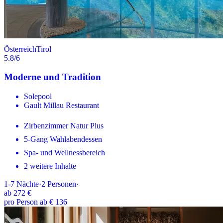
Österreich
Tirol
5.8
/6
Moderne und Tradition
Solepool
Gault Millau Restaurant
Zirbenzimmer Natur Plus
5-Gang Wahlabendessen
Spa- und Wellnessbereich
2 weitere Inhalte
1-7
Nächte
·
2
Personen
·
ab
272 €
pro Person ab € 136