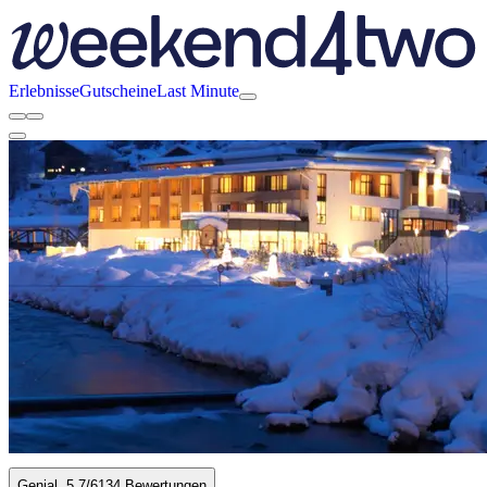
Erlebnisse
Gutscheine
Last Minute
Genial
5.7
/6
134 Bewertungen