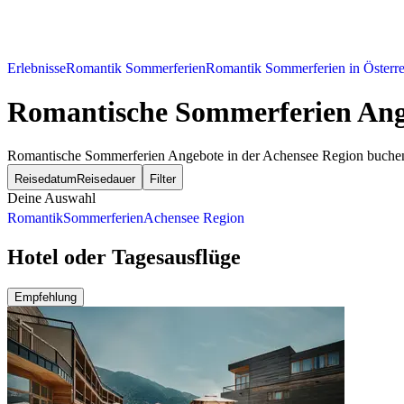
Erlebnisse
Romantik Sommerferien
Romantik Sommerferien in Österre
Romantische Sommerferien Ange
Romantische Sommerferien Angebote in der Achensee Region buchen
Reisedatum
Reisedauer
Filter
Deine Auswahl
Romantik
Sommerferien
Achensee Region
Hotel oder Tagesausflüge
Empfehlung