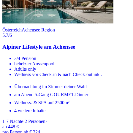
Österreich
Achensee Region
5.7
/6
Alpiner Lifestyle am Achensee
3/4 Pension
beheizter Aussenpool
Adults only
Wellness vor Check-in & nach Check-out inkl.
Übernachtung im Zimmer deiner Wahl
am Abend 5-Gang GOURMET.Dinner
Wellness- & SPA auf 2500m²
4 weitere Inhalte
1-7
Nächte
·
2
Personen
·
ab
448 €
pro Person ab € 224