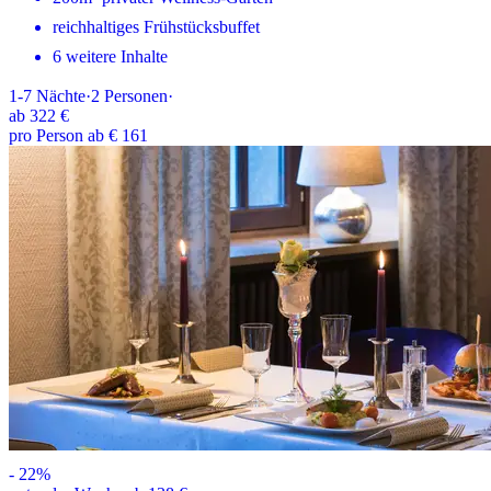
reichhaltiges Frühstücksbuffet
6 weitere Inhalte
1-7
Nächte
·
2
Personen
·
ab
322 €
pro Person ab € 161
-
22
%