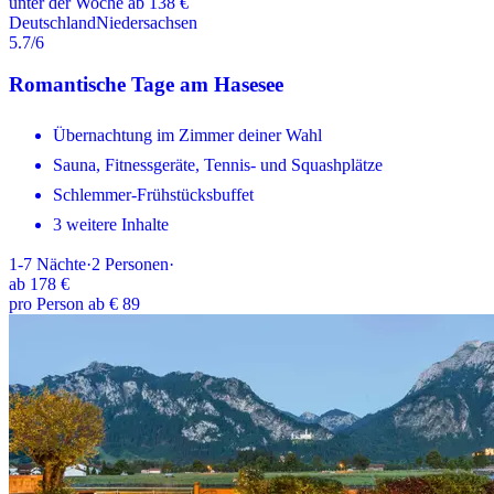
unter der Woche ab 138 €
Deutschland
Niedersachsen
5.7
/6
Romantische Tage am Hasesee
Übernachtung im Zimmer deiner Wahl
Sauna, Fitnessgeräte, Tennis- und Squashplätze
Schlemmer-Frühstücksbuffet
3 weitere Inhalte
1-7
Nächte
·
2
Personen
·
ab
178 €
pro Person ab € 89