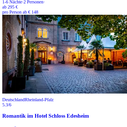
1-6
Nächte
·
2
Personen
·
ab
295 €
pro Person ab € 148
Deutschland
Rheinland-Pfalz
5.3
/6
Romantik im Hotel Schloss Edesheim