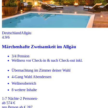
Deutschland
Allgäu
4.9
/6
Märchenhafte Zweisamkeit im Allgäu
3/4 Pension
Wellness vor Check-in & nach Check-out inkl.
Übernachtung im Zimmer deiner Wahl
4-Gang Wahl Abendessen
Wellnessbereich
8 weitere Inhalte
1-7
Nächte
·
2
Personen
·
ab
574 €
pro Person ab € 287