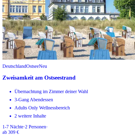
Deutschland
Ostsee
Neu
Zweisamkeit am Ostseestrand
Übernachtung im Zimmer deiner Wahl
3-Gang Abendessen
Adults Only Wellnessbereich
2 weitere Inhalte
1-7
Nächte
·
2
Personen
·
ab
309 €