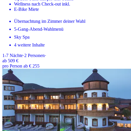
Wellness nach Check-out inkl.
E-Bike Miete
Übernachtung im Zimmer deiner Wahl
5-Gang-Abend-Wahlmenü
Sky Spa
4 weitere Inhalte
1-7
Nächte
·
2
Personen
·
ab
509 €
pro Person ab € 255