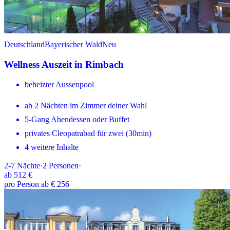
Deutschland
Bayerischer Wald
Neu
Wellness Auszeit in Rimbach
beheizter Aussenpool
ab 2 Nächten im Zimmer deiner Wahl
5-Gang Abendessen oder Buffet
privates Cleopatrabad für zwei (30min)
4 weitere Inhalte
2-7
Nächte
·
2
Personen
·
ab
512 €
pro Person ab € 256