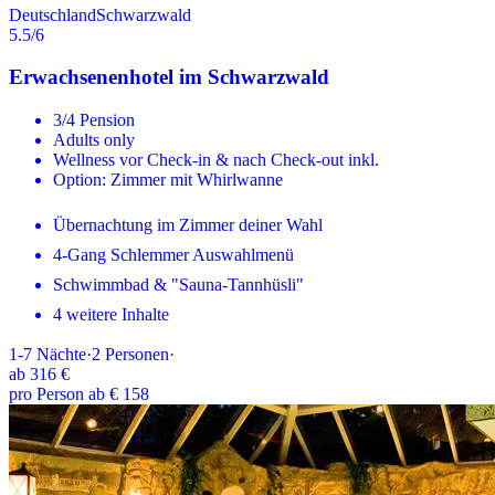
Deutschland
Schwarzwald
5.5
/6
Erwachsenenhotel im Schwarzwald
3/4 Pension
Adults only
Wellness vor Check-in & nach Check-out inkl.
Option: Zimmer mit Whirlwanne
Übernachtung im Zimmer deiner Wahl
4-Gang Schlemmer Auswahlmenü
Schwimmbad & "Sauna-Tannhüsli"
4 weitere Inhalte
1-7
Nächte
·
2
Personen
·
ab
316 €
pro Person ab € 158