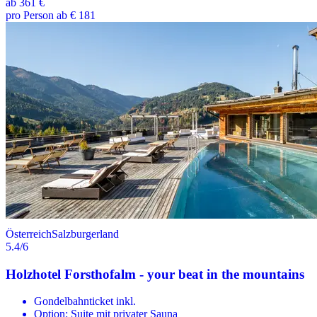
ab
361 €
pro Person ab € 181
Österreich
Salzburgerland
5.4
/6
Holzhotel Forsthofalm - your beat in the mountains
Gondelbahnticket inkl.
Option: Suite mit privater Sauna