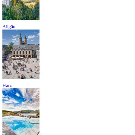
Allgäu
Harz