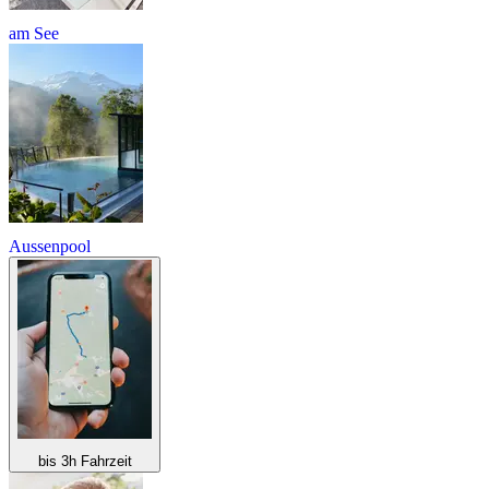
am See
Aussenpool
bis 3h Fahrzeit