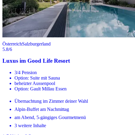
Österreich
Salzburgerland
5.8
/6
Luxus im Good Life Resort
3/4 Pension
Option: Suite mit Sauna
beheizter Aussenpool
Option: Gault Millau Essen
Übernachtung im Zimmer deiner Wahl
Alpin-Buffet am Nachmittag
am Abend, 5-gängiges Gourmetmenü
3 weitere Inhalte