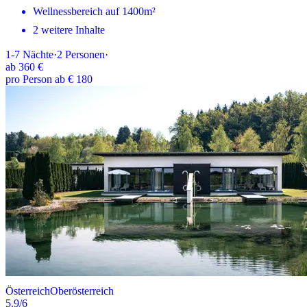
Wellnessbereich auf 1400m²
2 weitere Inhalte
1-7
Nächte
·
2
Personen
·
ab
360 €
pro Person ab € 180
Österreich
Oberösterreich
5.9
/6