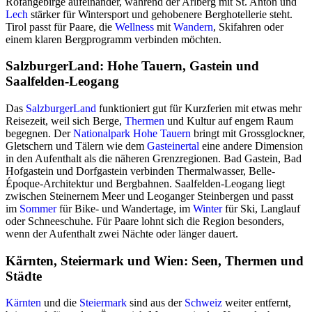
Rofangebirge aufeinander, während der Arlberg mit St. Anton und
Lech
stärker für Wintersport und gehobenere Berghotellerie steht.
Tirol passt für Paare, die
Wellness
mit
Wandern
, Skifahren oder
einem klaren Bergprogramm verbinden möchten.
SalzburgerLand: Hohe Tauern, Gastein und
Saalfelden-Leogang
Das
SalzburgerLand
funktioniert gut für Kurzferien mit etwas mehr
Reisezeit, weil sich Berge,
Thermen
und Kultur auf engem Raum
begegnen. Der
Nationalpark Hohe Tauern
bringt mit Grossglockner,
Gletschern und Tälern wie dem
Gasteinertal
eine andere Dimension
in den Aufenthalt als die näheren Grenzregionen. Bad Gastein, Bad
Hofgastein und Dorfgastein verbinden Thermalwasser, Belle-
Époque-Architektur und Bergbahnen. Saalfelden-Leogang liegt
zwischen Steinernem Meer und Leoganger Steinbergen und passt
im
Sommer
für Bike- und Wandertage, im
Winter
für Ski, Langlauf
oder Schneeschuhe. Für Paare lohnt sich die Region besonders,
wenn der Aufenthalt zwei Nächte oder länger dauert.
Kärnten, Steiermark und Wien: Seen, Thermen und
Städte
Kärnten
und die
Steiermark
sind aus der
Schweiz
weiter entfernt,