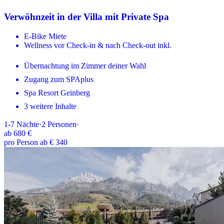
Verwöhnzeit in der Villa mit Private Spa
E-Bike Miete
Wellness vor Check-in & nach Check-out inkl.
Übernachtung im Zimmer deiner Wahl
Zugang zum SPAplus
Spa Resort Geinberg
3 weitere Inhalte
1-7
Nächte
·
2
Personen
·
ab
680 €
pro Person ab € 340