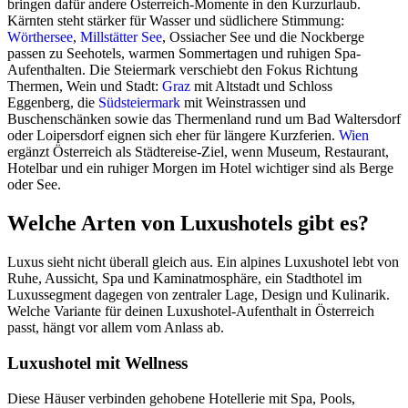
bringen dafür andere Österreich-Momente in den Kurzurlaub.
Kärnten steht stärker für Wasser und südlichere Stimmung:
Wörthersee
,
Millstätter See
, Ossiacher See und die Nockberge
passen zu Seehotels, warmen Sommertagen und ruhigen Spa-
Aufenthalten. Die Steiermark verschiebt den Fokus Richtung
Thermen, Wein und Stadt:
Graz
mit Altstadt und Schloss
Eggenberg, die
Südsteiermark
mit Weinstrassen und
Buschenschänken sowie das Thermenland rund um Bad Waltersdorf
oder Loipersdorf eignen sich eher für längere Kurzferien.
Wien
ergänzt Österreich als Städtereise-Ziel, wenn Museum, Restaurant,
Hotelbar und ein ruhiger Morgen im Hotel wichtiger sind als Berge
oder See.
Welche Arten von Luxushotels gibt es?
Luxus sieht nicht überall gleich aus. Ein alpines Luxushotel lebt von
Ruhe, Aussicht, Spa und Kaminatmosphäre, ein Stadthotel im
Luxussegment dagegen von zentraler Lage, Design und Kulinarik.
Welche Variante für deinen Luxushotel-Aufenthalt in Österreich
passt, hängt vor allem vom Anlass ab.
Luxushotel mit Wellness
Diese Häuser verbinden gehobene Hotellerie mit Spa, Pools,