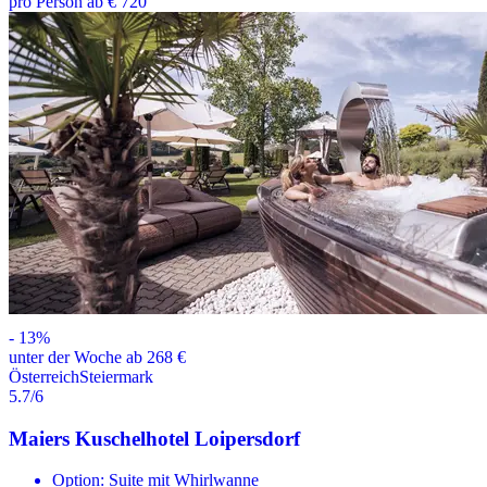
pro Person ab € 720
-
13
%
unter der Woche ab 268 €
Österreich
Steiermark
5.7
/6
Maiers Kuschelhotel Loipersdorf
Option: Suite mit Whirlwanne