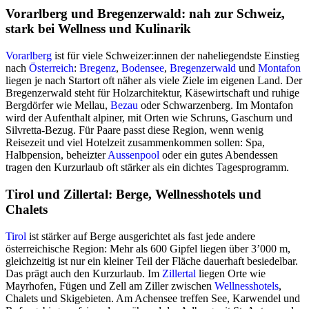
Vorarlberg und Bregenzerwald: nah zur Schweiz,
stark bei Wellness und Kulinarik
Vorarlberg
ist für viele Schweizer:innen der naheliegendste Einstieg
nach
Österreich
:
Bregenz
,
Bodensee
,
Bregenzerwald
und
Montafon
liegen je nach Startort oft näher als viele Ziele im eigenen Land. Der
Bregenzerwald steht für Holzarchitektur, Käsewirtschaft und ruhige
Bergdörfer wie Mellau,
Bezau
oder Schwarzenberg. Im Montafon
wird der Aufenthalt alpiner, mit Orten wie Schruns, Gaschurn und
Silvretta-Bezug. Für Paare passt diese Region, wenn wenig
Reisezeit und viel Hotelzeit zusammenkommen sollen: Spa,
Halbpension, beheizter
Aussenpool
oder ein gutes Abendessen
tragen den Kurzurlaub oft stärker als ein dichtes Tagesprogramm.
Tirol und Zillertal: Berge, Wellnesshotels und
Chalets
Tirol
ist stärker auf Berge ausgerichtet als fast jede andere
österreichische Region: Mehr als 600 Gipfel liegen über 3’000 m,
gleichzeitig ist nur ein kleiner Teil der Fläche dauerhaft besiedelbar.
Das prägt auch den Kurzurlaub. Im
Zillertal
liegen Orte wie
Mayrhofen, Fügen und Zell am Ziller zwischen
Wellnesshotels
,
Chalets und Skigebieten. Am Achensee treffen See, Karwendel und