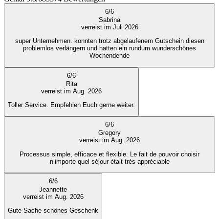
6
/
6
Sabrina
verreist im Juli 2026
super Unternehmen. konnten trotz abgelaufenem Gutschein diesen
problemlos verlängern und hatten ein rundum wunderschönes
Wochendende
6
/
6
Rita
verreist im Aug. 2026
Toller Service. Empfehlen Euch gerne weiter.
6
/
6
Gregory
verreist im Aug. 2026
Processus simple, efficace et flexible. Le fait de pouvoir choisir
n’importe quel séjour était très appréciable
6
/
6
Jeannette
verreist im Aug. 2026
Gute Sache schönes Geschenk