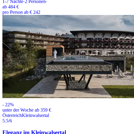
1-7
Nächte
·
2
Personen
·
ab
484 €
pro Person ab € 242
-
22
%
unter der Woche ab 359 €
Österreich
Kleinwalsertal
5.5
/6
Eleganz im Kleinwalsertal