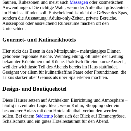
Saunen, Ruhezonen und meist auch
Massagen
oder kosmetischen
Anwendungen. Die richtige Wahl, wenn der Aufenthalt grösstenteils
im Hotel stattfinden soll. Entscheidend ist nicht die Grösse des Spas,
sondern die Ausstattung: Adults-only-Zeiten, private Bereiche,
Aussenpool oder ausreichend Ruheräume machen oft den
Unterschied.
Gourmet- und Kulinarikhotels
Hier rückt das Essen in den Mittelpunkt – mehrgängiges Dinner,
gehobene regionale Küche, Weinbegleitung, oft unter der Leitung
bekannter Köchinnen und Köche. Praktisch für eine kurze Auszeit,
weil der wichtigste Teil des Abends bereits im Haus stattfindet.
Geeignet vor allem für kulinarikaffine Paare oder Freund:innen, die
Luxus stärker über Genuss als über Spa erleben möchten.
Design- und Boutiquehotel
Diese Häuser setzen auf Architektur, Einrichtung und Atmosphäre –
häufig in zentraler Lage. Ideal, wenn Kultur, Shopping oder ein
besonderer Anlass mit dem Hotelaufenthalt verbunden werden
sollen. Bei einem
Städtetrip
lohnt sich der Blick auf Zimmergrösse,
Schallschutz und ein gutes Hotelrestaurant für den Abend.