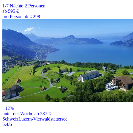
1-7
Nächte
·
2
Personen
·
ab
595 €
pro Person ab € 298
-
12
%
unter der Woche ab 287 €
Schweiz
Luzern-Vierwaldstättersee
5.4
/6