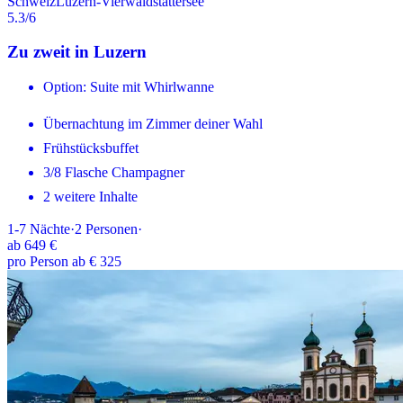
Schweiz
Luzern-Vierwaldstättersee
5.3
/6
Zu zweit in Luzern
Option: Suite mit Whirlwanne
Übernachtung im Zimmer deiner Wahl
Frühstücksbuffet
3/8 Flasche Champagner
2 weitere Inhalte
1-7
Nächte
·
2
Personen
·
ab
649 €
pro Person ab € 325