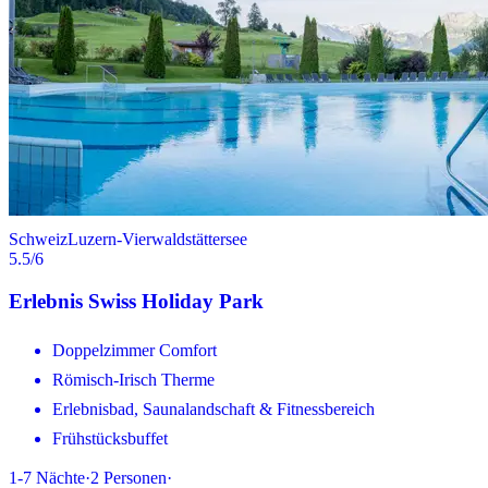
Schweiz
Luzern-Vierwaldstättersee
5.5
/6
Erlebnis Swiss Holiday Park
Doppelzimmer Comfort
Römisch-Irisch Therme
Erlebnisbad, Saunalandschaft & Fitnessbereich
Frühstücksbuffet
1-7
Nächte
·
2
Personen
·