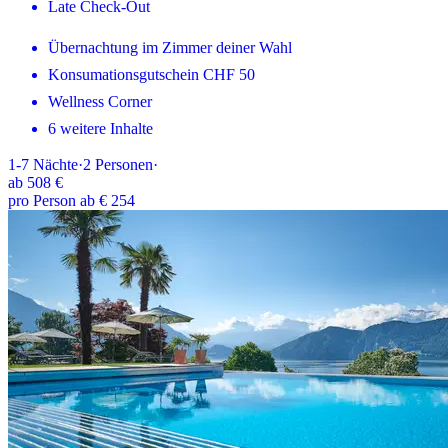
Late Check-Out
Übernachtung im Zimmer deiner Wahl
Konsumationsgutschein CHF 50
Wellness Corner
6 weitere Inhalte
1-7
Nächte
·
2
Personen
·
ab
508 €
pro Person ab € 254