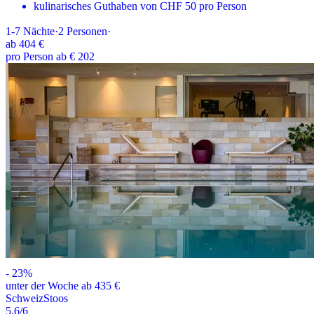
kulinarisches Guthaben von CHF 50 pro Person
1-7
Nächte
·
2
Personen
·
ab
404 €
pro Person ab € 202
-
23
%
unter der Woche ab 435 €
Schweiz
Stoos
5.6
/6