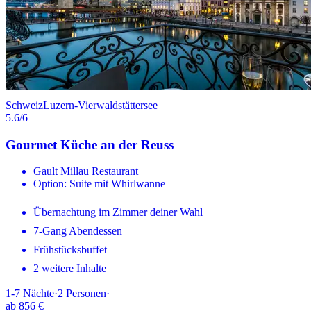
Schweiz
Luzern-Vierwaldstättersee
5.6
/6
Gourmet Küche an der Reuss
Gault Millau Restaurant
Option: Suite mit Whirlwanne
Übernachtung im Zimmer deiner Wahl
7-Gang Abendessen
Frühstücksbuffet
2 weitere Inhalte
1-7
Nächte
·
2
Personen
·
ab
856 €