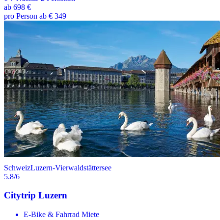
ab
698 €
pro Person ab € 349
Schweiz
Luzern-Vierwaldstättersee
5.8
/6
Citytrip Luzern
E-Bike & Fahrrad Miete