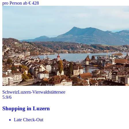
pro Person ab € 428
Schweiz
Luzern-Vierwaldstättersee
5.9
/6
Shopping in Luzern
Late Check-Out