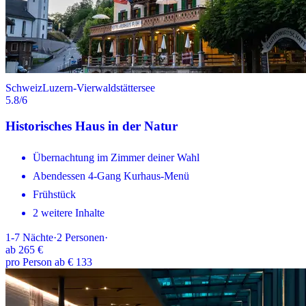
Schweiz
Luzern-Vierwaldstättersee
5.8
/6
Historisches Haus in der Natur
Übernachtung im Zimmer deiner Wahl
Abendessen 4-Gang Kurhaus-Menü
Frühstück
2 weitere Inhalte
1-7
Nächte
·
2
Personen
·
ab
265 €
pro Person ab € 133