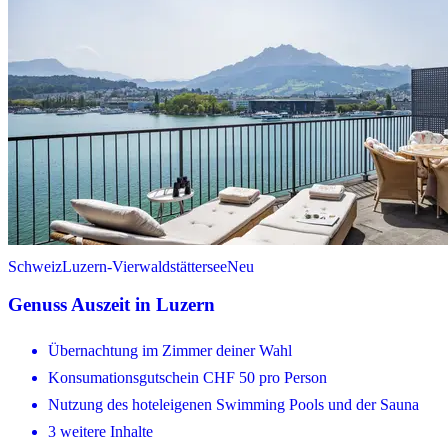
Schweiz
Luzern-Vierwaldstättersee
Neu
Genuss Auszeit in Luzern
Übernachtung im Zimmer deiner Wahl
Konsumationsgutschein CHF 50 pro Person
Nutzung des hoteleigenen Swimming Pools und der Sauna
3 weitere Inhalte