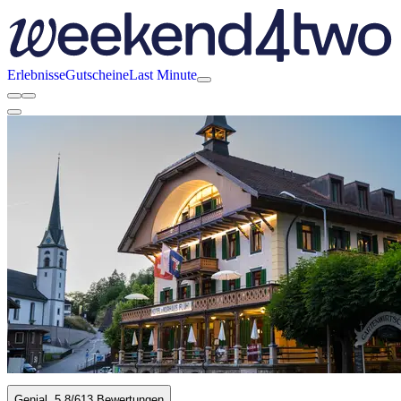
Erlebnisse
Gutscheine
Last Minute
Genial
5.8
/6
13 Bewertungen