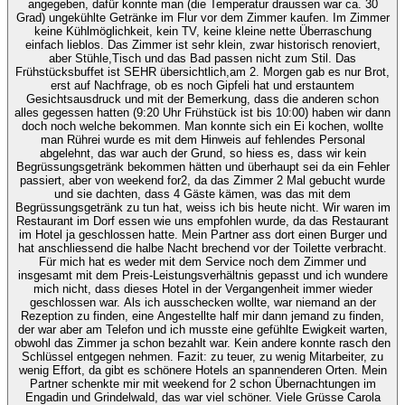
angegeben, dafür konnte man (die Temperatur draussen war ca. 30
Grad) ungekühlte Getränke im Flur vor dem Zimmer kaufen. Im Zimmer
keine Kühlmöglichkeit, kein TV, keine kleine nette Überraschung
einfach lieblos. Das Zimmer ist sehr klein, zwar historisch renoviert,
aber Stühle,Tisch und das Bad passen nicht zum Stil. Das
Frühstücksbuffet ist SEHR übersichtlich,am 2. Morgen gab es nur Brot,
erst auf Nachfrage, ob es noch Gipfeli hat und erstauntem
Gesichtsausdruck und mit der Bemerkung, dass die anderen schon
alles gegessen hatten (9:20 Uhr Frühstück ist bis 10:00) haben wir dann
doch noch welche bekommen. Man konnte sich ein Ei kochen, wollte
man Rührei wurde es mit dem Hinweis auf fehlendes Personal
abgelehnt, das war auch der Grund, so hiess es, dass wir kein
Begrüssungsgetränk bekommen hätten und überhaupt sei da ein Fehler
passiert, aber von weekend for2, da das Zimmer 2 Mal gebucht wurde
und sie dachten, dass 4 Gäste kämen, was das mit dem
Begrüssungsgetränk zu tun hat, weiss ich bis heute nicht. Wir waren im
Restaurant im Dorf essen wie uns empfohlen wurde, da das Restaurant
im Hotel ja geschlossen hatte. Mein Partner ass dort einen Burger und
hat anschliessend die halbe Nacht brechend vor der Toilette verbracht.
Für mich hat es weder mit dem Service noch dem Zimmer und
insgesamt mit dem Preis-Leistungsverhältnis gepasst und ich wundere
mich nicht, dass dieses Hotel in der Vergangenheit immer wieder
geschlossen war. Als ich ausschecken wollte, war niemand an der
Rezeption zu finden, eine Angestellte half mir dann jemand zu finden,
der war aber am Telefon und ich musste eine gefühlte Ewigkeit warten,
obwohl das Zimmer ja schon bezahlt war. Kein andere konnte rasch den
Schlüssel entgegen nehmen. Fazit: zu teuer, zu wenig Mitarbeiter, zu
wenig Effort, da gibt es schönere Hotels an spannenderen Orten. Mein
Partner schenkte mir mit weekend for 2 schon Übernachtungen im
Engadin und Grindelwald, das war viel schöner. Viele Grüsse Carola