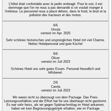
L'hôtel était confortable avec le jardin ombragé. Pour le soir, il est
dommage que l'on ne nous a pas demandé si on voulait manger à
l'intérieur. Le personnel nous a placé dehors, dans le froid, le bruit et la
pollution des tracteurs et des motos.
6
/
6
Ursula
verreist im Apr. 2025
Sehr schönes historisches und ursprüngliches Hotel mit viel Charme.
Nettes Hotelpersonal und gute Küche!
6
/
6
Oliver
verreist im Juli 2023
Schönes Hotel uns sehr gutes Essen. Personal freundlich und
hilfsbereit.
2
/
6
Carola
verreist im Juli 2023
Wir waren nicht so überzeugt von dem Package. Das Preis-
Leistungsverhältnis und der Effort hat für uns überhaupt nicht gestimmt.
Es war sehr heiss, als wir gegen Spätnachmittag im Hotel ankamen,
haben wir kein Begrüssungsgetränk erhalten, wie im Package