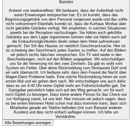
Bertolini
Antwort von weekend4two
: Wir bedauern, dass der Aufenthalt nicht
euren Erwartungen entsprochen hat. Es ist korrekt, dass das
Begrüssungsgetränk von dem Personal vergessen wurde und das sollte
nicht vorkommen! Ebenfalls korrekt ist, dass die Kurhaus Minibar über
nicht gekühlte Getränke verfügt. Wir empfehlen, in solchen Situationen
jeweils bei der Rezeption nachzufragen. Sie hätten euch gekühlte
Getränke aus dem Lager organisieren können oder sie hätten euch auf
die Einkaufsmöglichkeiten direkt neben dem Hotel aufmerksam
gemacht. Der Stil des Hauses ist natürlich Geschmacksache. Hier ist
es schwierig den Geschmack jedes Gastes zu treffen. Auf den Bildern
wir jedoch nichts falsches versprochen. Ein TV wird weder in den
Beschreibungen, noch auf den Bildern angegeben. Wir entschuldigen
uns für die Verwirrung mit den zwei Zimmern. Da gab es wohl vom
System ein Fehler. Über deine Rückmeldung zum Restaurant Dorf sind
wir sehr überrascht. Ich bedaure sehr, dass dein Freund die Nacht über
Magen-Darm Probleme hatte. Eine solche Rückmeldung hören wir zum
ersten Mal und wir gehen dem nach. Wir entschuldigen uns auch dafür,
dass es um 9.40 Uhr keine Gipfeli mehr am Frühstücksbuffet gab. Der
Gastgeber persönlich habe sich auf den Weg gemacht, um für euch
noch Gipfeli zu besorgen. Dass keine andere Person für das Check-out
zur Verfügung stand, tut uns leid. Hier müssen wir jedoch sagen, dass
es bei einem kleineren Hotel schon mal dazu kommen kann, dass sich
Mitarbeiter gerade am Telefon befinden (mit zum Beispiel anderen
Kunden) und dies nicht einfach auflegen können. Ich bitte um
Verständnis.
Alle Bewertungen anzeigen