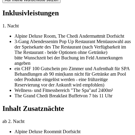
Inklusivleistungen
1. Nacht
Alpine Deluxe Room,
The Chedi Andermatt
mit Dorfsicht
3-Gang Abendessen
im Pop Up Restaurant Menüauswahl aus
der Speisekarte des The Restaurant (nach Verfügbarkeit im
The Restaurant - beide Optionen ohne Getränke)
bitte Wunschzeit bei der Buchung im Feld Anmerkungen
angeben
ein CHF 100 Gutschein pro Zimmer und Aufenthalt für SPA
Behandlungen ab 90 min
(kann nicht für Getränke am Pool
oder Produkte eingelöst werden - eine frühzeitige
Reservierung vor der Ankunft wird empfohlen)
Wellness- und Fitnessbereich "The Spa"
auf 2400m²
The Grand Chedi Breakfast Buffet
von 7 bis 11 Uhr
Inhalt Zusatznächte
ab 2. Nacht
Alpine Deluxe Room
mit Dorfsicht