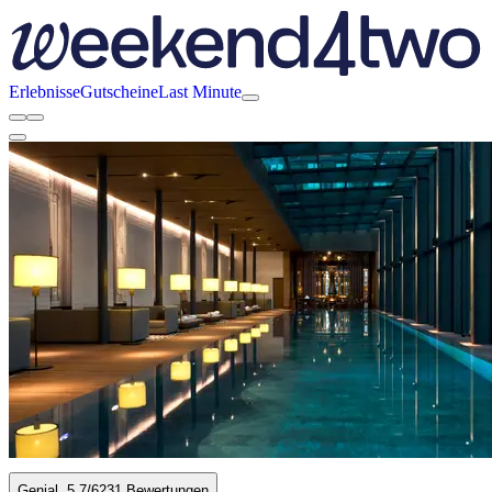
Erlebnisse
Gutscheine
Last Minute
Genial
5.7
/6
231 Bewertungen