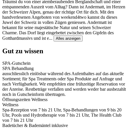
Träumst du von einer atemberaubenden Berglandschaft und einer
entspannenden Auszeit vom Alltag? Dann ist Andermatt, im Herzen
der Schweizer Alpen, genau der richtige Ort für dich. Mit den
handverlesenen Angeboten von weekend4two kannst du dieses
Juwel der Schweiz in vollen Zügen geniessen. Andermatt ist
bekannt für seine majestätische Natur und seinen Schweizer
Charme. Das Dorf liegt eingebettet zwischen den Gipfeln des
Gotthardmassivs und ist e
...
Alles anzeigen
Gut zu wissen
SPA-Gutschein
SPA Behandlung
ausschliesslich einlösbar während des Aufenthaltes auf das aktuelle
Sortiment; für Spa Treatments oder Spa Produkte auf Anfrage und
nach Verfügbarkeit. Wir empfehlen eine frühzeitige Reservation vor
der Anreise. Restbeträge verfallen und werden weder bar ausbezahlt
noch in Gutscheinform übertragen.
Öffnungszeiten Wellness
Wellness
Spa-Rezeption von 7 bis 21 Uhr, Spa-Behandlungen von 9 bis 20
Uhr, Pools und Hydrotherapie von 7 bis 21 Uhr, The Health Club
von 7 bis 21 Uhr
Badetücher & Bademäntel inklusive