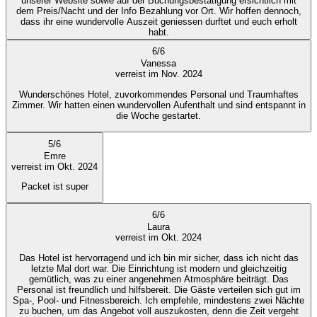
unserer Website sowie auf der Buchungsbestätigung ersichtlich mit
dem Preis/Nacht und der Info Bezahlung vor Ort. Wir hoffen dennoch,
dass ihr eine wundervolle Auszeit geniessen durftet und euch erholt
habt.
6
/
6
Vanessa
verreist im Nov. 2024
Wunderschönes Hotel, zuvorkommendes Personal und Traumhaftes
Zimmer. Wir hatten einen wundervollen Aufenthalt und sind entspannt in
die Woche gestartet.
5
/
6
Emre
verreist im Okt. 2024
Packet ist super
6
/
6
Laura
verreist im Okt. 2024
Das Hotel ist hervorragend und ich bin mir sicher, dass ich nicht das
letzte Mal dort war. Die Einrichtung ist modern und gleichzeitig
gemütlich, was zu einer angenehmen Atmosphäre beiträgt. Das
Personal ist freundlich und hilfsbereit. Die Gäste verteilen sich gut im
Spa-, Pool- und Fitnessbereich. Ich empfehle, mindestens zwei Nächte
zu buchen, um das Angebot voll auszukosten, denn die Zeit vergeht