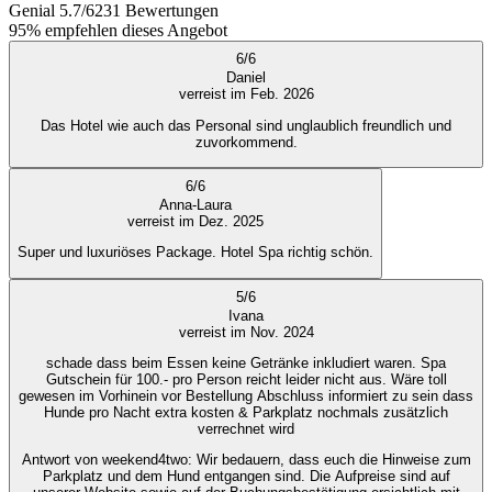
Genial
5.7
/
6
231
Bewertungen
95%
empfehlen dieses Angebot
6
/
6
Daniel
verreist im Feb. 2026
Das Hotel wie auch das Personal sind unglaublich freundlich und
zuvorkommend.
6
/
6
Anna-Laura
verreist im Dez. 2025
Super und luxuriöses Package. Hotel Spa richtig schön.
5
/
6
Ivana
verreist im Nov. 2024
schade dass beim Essen keine Getränke inkludiert waren. Spa
Gutschein für 100.- pro Person reicht leider nicht aus. Wäre toll
gewesen im Vorhinein vor Bestellung Abschluss informiert zu sein dass
Hunde pro Nacht extra kosten & Parkplatz nochmals zusätzlich
verrechnet wird
Antwort von weekend4two
: Wir bedauern, dass euch die Hinweise zum
Parkplatz und dem Hund entgangen sind. Die Aufpreise sind auf