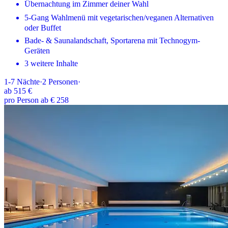
Übernachtung im Zimmer deiner Wahl
5-Gang Wahlmenü mit vegetarischen/veganen Alternativen
oder Buffet
Bade- & Saunalandschaft, Sportarena mit Technogym-
Geräten
3 weitere Inhalte
1-7
Nächte
·
2
Personen
·
ab
515 €
pro Person ab € 258