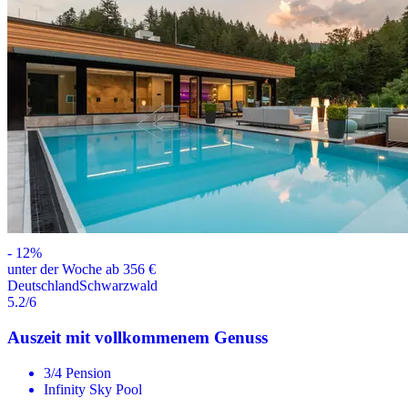
-
12
%
unter der Woche ab 356 €
Deutschland
Schwarzwald
5.2
/6
Auszeit mit vollkommenem Genuss
3/4 Pension
Infinity Sky Pool