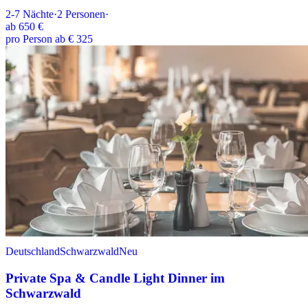
2-7
Nächte
·
2
Personen
·
ab
650 €
pro Person ab € 325
Deutschland
Schwarzwald
Neu
Private Spa & Candle Light Dinner im
Schwarzwald