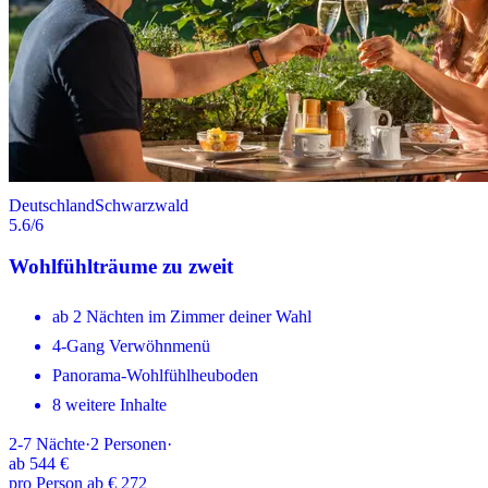
Deutschland
Schwarzwald
5.6
/6
Wohlfühlträume zu zweit
ab 2 Nächten im Zimmer deiner Wahl
4-Gang Verwöhnmenü
Panorama-Wohlfühlheuboden
8 weitere Inhalte
2-7
Nächte
·
2
Personen
·
ab
544 €
pro Person ab € 272