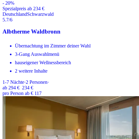
-
20
%
Spezialpreis ab 234 €
Deutschland
Schwarzwald
5.7
/6
Albtherme Waldbronn
Übernachtung im Zimmer deiner Wahl
3-Gang Auswahlmenü
hauseigener Wellnessbereich
2 weitere Inhalte
1-7
Nächte
·
2
Personen
·
ab
294 €
234 €
pro Person ab € 117