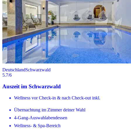
Deutschland
Schwarzwald
5.7
/6
Auszeit im Schwarzwald
Wellness vor Check-in & nach Check-out inkl.
Übernachtung im Zimmer deiner Wahl
4-Gang-Auswahlabendessen
Wellness- & Spa-Bereich