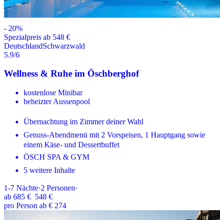
-
20
%
Spezialpreis ab 548 €
Deutschland
Schwarzwald
5.9
/6
Wellness & Ruhe im Öschberghof
kostenlose Minibar
beheizter Aussenpool
Übernachtung im Zimmer deiner Wahl
Genuss-Abendmenü mit 2 Vorspeisen, 1 Hauptgang sowie
einem Käse- und Dessertbuffet
ÖSCH SPA & GYM
5 weitere Inhalte
1-7
Nächte
·
2
Personen
·
ab
685 €
548 €
pro Person ab € 274