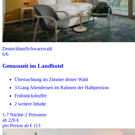
Deutschland
Schwarzwald
6
/6
Genusszeit im Landhotel
Übernachtung im Zimmer deiner Wahl
3-Gang Abendessen im Rahmen der Halbpension
Frühstücksbuffet
2 weitere Inhalte
1-7
Nächte
·
2
Personen
·
ab
226 €
pro Person ab € 113