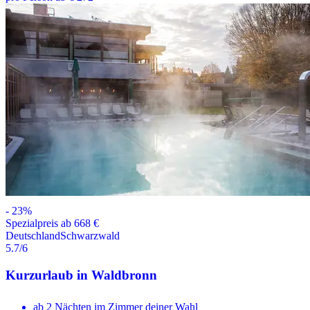
-
23
%
Spezialpreis ab 668 €
Deutschland
Schwarzwald
5.7
/6
Kurzurlaub in Waldbronn
ab 2 Nächten im Zimmer deiner Wahl