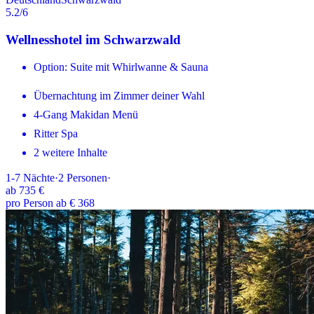
5.2
/6
Wellnesshotel im Schwarzwald
Option: Suite mit Whirlwanne & Sauna
Übernachtung im Zimmer deiner Wahl
4-Gang Makidan Menü
Ritter Spa
2 weitere Inhalte
1-7
Nächte
·
2
Personen
·
ab
735 €
pro Person ab € 368