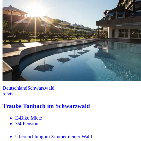
Deutschland
Schwarzwald
5.5
/6
Traube Tonbach im Schwarzwald
E-Bike Miete
3/4 Pension
Übernachtung im Zimmer deiner Wahl