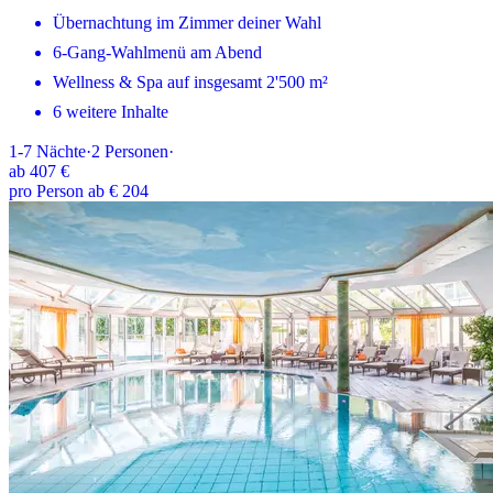
Übernachtung im Zimmer deiner Wahl
6-Gang-Wahlmenü am Abend
Wellness & Spa auf insgesamt 2'500 m²
6 weitere Inhalte
1-7
Nächte
·
2
Personen
·
ab
407 €
pro Person ab € 204